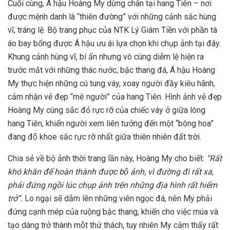
Cuối cùng, Á hậu Hoàng My dừng chân tại hang Tiên – nơi
được mệnh danh là “thiên đường” với những cảnh sắc hùng
vĩ, tráng lệ. Bộ trang phục của NTK Lý Giám Tiền với phần tà
áo bay bổng được Á hậu ưu ái lựa chọn khi chụp ảnh tại đây.
Khung cảnh hùng vĩ, bí ẩn nhưng vô cùng diễm lệ hiện ra
trước mắt với những thác nước, bậc thang đá, Á hậu Hoàng
My thực hiện những cú tung váy, xoay người đầy kiêu hãnh,
cảm nhận vẻ đẹp “mê người” của hang Tiên. Hình ảnh vẻ đẹp
Hoàng My cùng sắc đỏ rực rỡ của chiếc váy ở giữa lòng
hang Tiên, khiến người xem liên tưởng đến một “bông hoa”
đang độ khoe sắc rực rỡ nhất giữa thiên nhiên đất trời.
Chia sẻ về bộ ảnh thời trang lần này, Hoàng My cho biết:
“Rất
khó khăn để hoàn thành được bộ ảnh, vì đường đi rất xa,
phải đứng ngồi lúc chụp ảnh trên những địa hình rất hiểm
trở”.
Lo ngại sẽ dẫm lên những viên ngọc đá, nên My phải
đứng cạnh mép của ruộng bậc thang, khiến cho việc múa và
tạo dáng trở thành một thử thách, tuy nhiên My cảm thấy rất