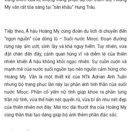
My vẫn rất tỏa sáng tại “sân khấu” Hung Trâu.
Tiếp theo, Á hậu Hoàng My cùng đoàn du lịch di chuyển đến
“ngọn nguồn” của dòng lũ – Suối nước Moọc. Đoạn đường
rừng này ẩm ướt, sình lầy và khá nguy hiểm. Tuy nhiên, vừa
đặt chân đến đây, cảnh quan hùng vĩ và diễm lệ của thiên
nhiên khiến Á hậu không khỏi ngạc nhiên. Sự cuồn cuộn và
mạnh mẽ của nước suối nguồn tạo nên nguồn cảm hứng cho
Hoàng My. Vẫn là một thiết kế của NTk Adrian Anh Tuấn
nhưng bộ trang phục lần này lại phản ánh tinh thần của suối
nước Moọc. Phần cổ yếm nữ tính giúp khoe ra phần lưng
trần nữ tính, vừa thể hiện nét quyến rũ, vừa bí ẩn như nét đẹp
của thiên nhiên nơi đây. Mái tóc dài thướt tha của Hoàng My
cùng thần thái tạo dáng giúp bộ ảnh thêm phần đặc sắc.