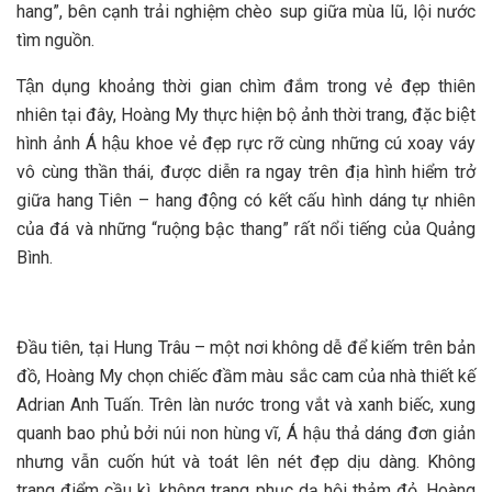
hang”, bên cạnh trải nghiệm chèo sup giữa mùa lũ, lội nước
tìm nguồn.
Tận dụng khoảng thời gian chìm đắm trong vẻ đẹp thiên
nhiên tại đây, Hoàng My thực hiện bộ ảnh thời trang, đặc biệt
hình ảnh Á hậu khoe vẻ đẹp rực rỡ cùng những cú xoay váy
vô cùng thần thái, được diễn ra ngay trên địa hình hiểm trở
giữa hang Tiên – hang động có kết cấu hình dáng tự nhiên
của đá và những “ruộng bậc thang” rất nổi tiếng của Quảng
Bình.
Đầu tiên, tại Hung Trâu – một nơi không dễ để kiếm trên bản
đồ, Hoàng My chọn chiếc đầm màu sắc cam của nhà thiết kế
Adrian Anh Tuấn. Trên làn nước trong vắt và xanh biếc, xung
quanh bao phủ bởi núi non hùng vĩ, Á hậu thả dáng đơn giản
nhưng vẫn cuốn hút và toát lên nét đẹp dịu dàng. Không
trang điểm cầu kì, không trang phục dạ hội thảm đỏ, Hoàng