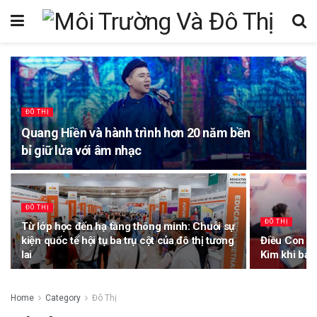
ĐÔ THỊ
Quang Hiền và hành trình hơn 20 năm bền
bỉ giữ lửa với âm nhạc
ĐÔ THỊ
ĐÔ THỊ
Từ lớp học đến hạ tầng thông minh: Chuỗi sự
kiện quốc tế hội tụ ba trụ cột của đô thị tương
Điều Con Mu
lai
Kim khi ba 
Home
Category
Đô Thị