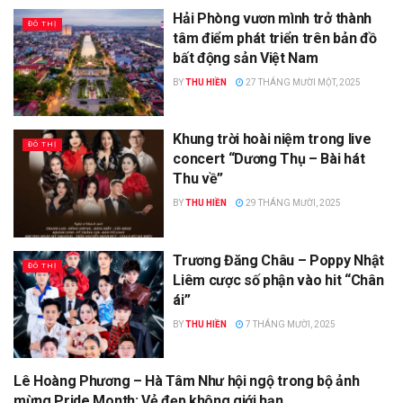
Hải Phòng vươn mình trở thành
ĐÔ THỊ
tâm điểm phát triển trên bản đồ
bất động sản Việt Nam
BY
THU HIỀN
27 THÁNG MƯỜI MỘT, 2025
Khung trời hoài niệm trong live
ĐÔ THỊ
concert “Dương Thụ – Bài hát
Thu về”
BY
THU HIỀN
29 THÁNG MƯỜI, 2025
Trương Đăng Châu – Poppy Nhật
ĐÔ THỊ
Liêm cược số phận vào hit “Chân
ái”
BY
THU HIỀN
7 THÁNG MƯỜI, 2025
Lê Hoàng Phương – Hà Tâm Như hội ngộ trong bộ ảnh
ĐÔ THỊ
mừng Pride Month: Vẻ đẹp không giới hạn