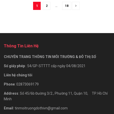
1
2
…
18
Thông Tin Liên Hệ
CHUYÊN TRANG THÔNG TIN MÔI TRƯỜNG & ĐÔ THỊ SỐ
Số giấy phép
: 54/GP-STTTT cấp ngày 04/08/2021
Liên hệ chúng tôi
Phone
: 02873069179
Address
: Số 45/6b Đường 3/2., Phường 11, Quận 10, TP. Hồ Chí
Minh
Email
: tinmoitruongdothivn@gmail.com