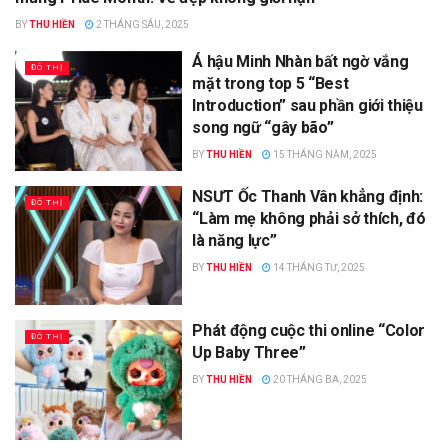
BY
THU HIỀN
2 THÁNG SÁU, 2025
Á hậu Minh Nhàn bất ngờ vắng
ĐÔ THỊ
mặt trong top 5 “Best
Introduction” sau phần giới thiệu
song ngữ “gây bão”
BY
THU HIỀN
15 THÁNG NĂM, 2025
NSƯT Ốc Thanh Vân khẳng định:
ĐÔ THỊ
“Làm mẹ không phải sở thích, đó
là năng lực”
BY
THU HIỀN
14 THÁNG TƯ, 2025
Phát động cuộc thi online “Color
ĐÔ THỊ
Up Baby Three”
BY
THU HIỀN
20 THÁNG BA, 2025