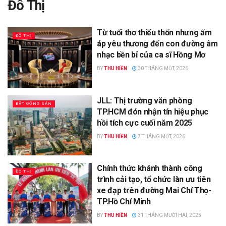
Đô Thị
Từ tuổi thơ thiếu thốn nhưng ấm
ĐÔ THỊ
áp yêu thương đến con đường âm
nhạc bền bỉ của ca sĩ Hồng Mơ
BY
THU HIỀN
30 THÁNG MỘT, 2026
JLL: Thị trường văn phòng
BẤT ĐỘNG SẢN
TP.HCM đón nhận tín hiệu phục
hồi tích cực cuối năm 2025
BY
THU HIỀN
7 THÁNG MỘT, 2026
Chính thức khánh thành công
ĐÔ THỊ
trình cải tạo, tổ chức làn ưu tiên
xe đạp trên đường Mai Chí Thọ-
TP.Hồ Chí Minh
BY
THU HIỀN
31 THÁNG MƯỜI HAI, 2025