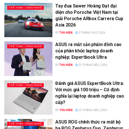
Tay đua Sawer Hoàng Đạt đại
THỂ THAO - CÔNG NGHỆ
diện cho Porsche Việt Nam tại
giải Porsche ARbox Carrera Cup
Asia 2026
BY
THU HIỀN
3 THÁNG BẢY, 2026
ASUS ra mắt sản phẩm đỉnh cao
THỂ THAO - CÔNG NGHỆ
của phân khúc laptop doanh
nghiệp: Expertbook Ultra
BY
THU HIỀN
25 THÁNG SÁU, 2026
Đánh giá ASUS ExpertBook Ultra:
THỂ THAO - CÔNG NGHỆ
Với mức giá 100 triệu – Có định
nghĩa lại laptop doanh nghiệp cao
cấp?
BY
THU HIỀN
25 THÁNG SÁU, 2026
ASUS ROG chính thức ra mắt bộ
THỂ THAO - CÔNG NGHỆ
ba ROG Zephyrus Duo, Zephyrus