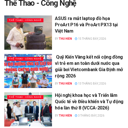
Thể Thao - Công Nghệ
ASUS ra mắt laptop đồ họa
THỂ THAO - CÔNG NGHỆ
ProArt P16 và ProArt PX13 tại
Việt Nam
BY
THU HIỀN
15 THÁNG BẢY, 2026
Quỹ Kiến Vàng kết nối cộng đồng
THỂ THAO - CÔNG NGHỆ
vì trẻ em an toàn dưới nước qua
giải bơi Vietcombank Gia Định mở
rộng 2026
BY
THU HIỀN
13 THÁNG BẢY, 2026
Hội nghị khoa học và Triển lãm
THỂ THAO - CÔNG NGHỆ
Quốc tế về Điều khiển và Tự động
hóa lần thứ 8 (VCCA-2026)
BY
THU HIỀN
3 THÁNG BẢY, 2026