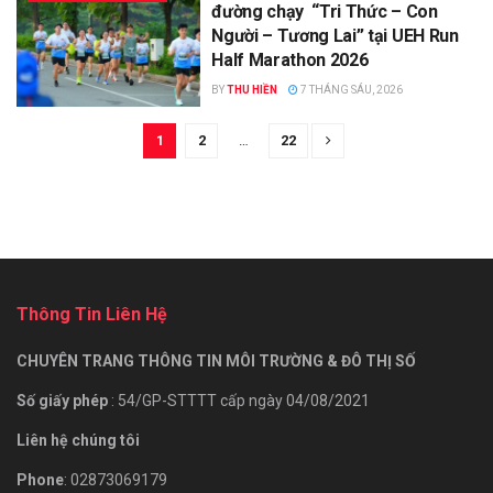
đường chạy “Tri Thức – Con
Người – Tương Lai” tại UEH Run
Half Marathon 2026
BY
THU HIỀN
7 THÁNG SÁU, 2026
1
2
…
22
Thông Tin Liên Hệ
CHUYÊN TRANG THÔNG TIN MÔI TRƯỜNG & ĐÔ THỊ SỐ
Số giấy phép
: 54/GP-STTTT cấp ngày 04/08/2021
Liên hệ chúng tôi
Phone
: 02873069179