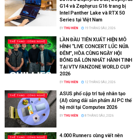
G14 và Zephyrus G16 trang bị
Intel Panther Lake và RTX 50
Series tại Việt Nam
BY
THU HIỀN
19 THÁNG SÁU, 2026
LẦN ĐẦU TIÊN XUẤT HIỆN MÔ
THỂ THAO - CÔNG NGHỆ
HÌNH “LIVE CONCERT LÚC NỬA
ĐÊM”, HÒA CÙNG NGÀY HỘI
BÓNG ĐÁ LỚN NHẤT HÀNH TINH
TẠI VTV FANZONE WORLD CUP
2026
BY
THU HIỀN
12 THÁNG SÁU, 2026
ASUS phổ cập trí tuệ nhân tạo
THỂ THAO - CÔNG NGHỆ
(AI) cùng dải sản phẩm AI PC thế
hệ mới tại Computex 2026
BY
THU HIỀN
8 THÁNG SÁU, 2026
4.000 Runners cùng viết nên
THỂ THAO - CÔNG NGHỆ