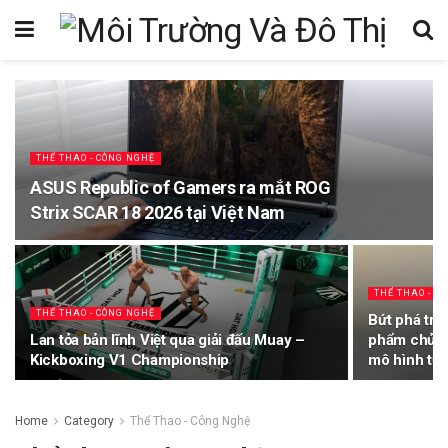
THỂ THAO - CÔNG NGHỆ
ASUS Republic of Gamers ra mắt ROG
Strix SCAR 18 2026 tại Việt Nam
THỂ THAO - C
THỂ THAO - CÔNG NGHỆ
Bứt phá trả
Lan tỏa bản lĩnh Việt qua giải đấu Muay –
phẩm chủ lự
Kickboxing V1 Championship
mô hình tư 
Home
Category
Thể Thao - Công Nghệ