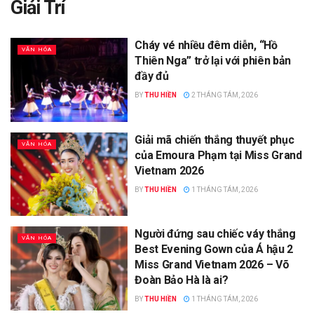
Giải Trí
Cháy vé nhiều đêm diễn, “Hồ
VĂN HÓA
Thiên Nga” trở lại với phiên bản
đầy đủ
BY
THU HIỀN
2 THÁNG TÁM, 2026
Giải mã chiến thắng thuyết phục
VĂN HÓA
của Emoura Phạm tại Miss Grand
Vietnam 2026
BY
THU HIỀN
1 THÁNG TÁM, 2026
Người đứng sau chiếc váy thắng
VĂN HÓA
Best Evening Gown của Á hậu 2
Miss Grand Vietnam 2026 – Võ
Đoàn Bảo Hà là ai?
BY
THU HIỀN
1 THÁNG TÁM, 2026