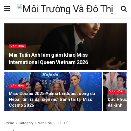
VĂN HÓA
Mai Tuấn Anh làm giám khảo Miss
International Queen Vietnam 2026
VĂN HÓA
VĂN HÓA
Miss Cosmo 2025 Yolina Lindquist công du
Nepal, tìm ra đại diện mới tranh tài tại Miss
Đức Phúc gặ
Cosmo 2026
Ka Kinh
Home
Category
Văn Hóa
Giải Trí