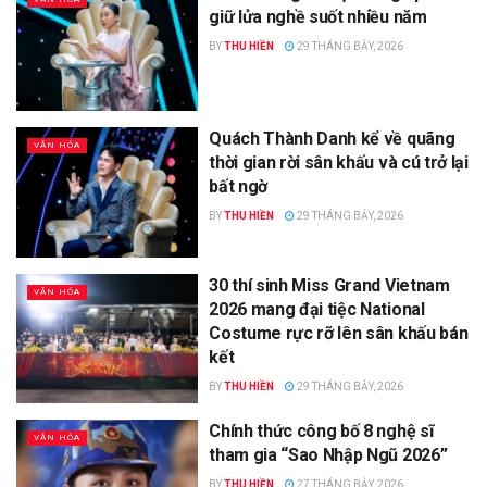
giữ lửa nghề suốt nhiều năm
BY
THU HIỀN
29 THÁNG BẢY, 2026
Quách Thành Danh kể về quãng
VĂN HÓA
thời gian rời sân khấu và cú trở lại
bất ngờ
BY
THU HIỀN
29 THÁNG BẢY, 2026
30 thí sinh Miss Grand Vietnam
VĂN HÓA
2026 mang đại tiệc National
Costume rực rỡ lên sân khấu bán
kết
BY
THU HIỀN
29 THÁNG BẢY, 2026
Chính thức công bố 8 nghệ sĩ
VĂN HÓA
tham gia “Sao Nhập Ngũ 2026”
BY
THU HIỀN
27 THÁNG BẢY, 2026