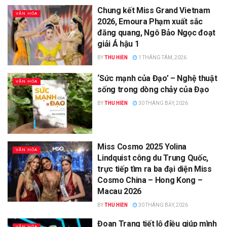
Chung kết Miss Grand Vietnam
VĂN HÓA
2026, Emoura Phạm xuất sắc
đăng quang, Ngô Bảo Ngọc đoạt
giải Á hậu 1
BY
THU HIỀN
1 THÁNG TÁM, 2026
‘Sức mạnh của Đạo’ – Nghệ thuật
VĂN HÓA
sống trong dòng chảy của Đạo
BY
THU HIỀN
30 THÁNG BẢY, 2026
Miss Cosmo 2025 Yolina
VĂN HÓA
Lindquist công du Trung Quốc,
trực tiếp tìm ra ba đại diện Miss
Cosmo China – Hong Kong –
Macau 2026
BY
THU HIỀN
30 THÁNG BẢY, 2026
Đoan Trang tiết lộ điều giúp mình
VĂN HÓA