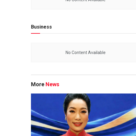
No Content Available
Business
No Content Available
More
News