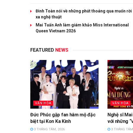
Đình Toàn nói về những phút thoáng qua muốn rời
xa nghệ thuật
Mai Tuấn Anh làm giám khảo Miss International
Queen Vietnam 2026
FEATURED
NEWS
VĂN HÓA
VĂN HÓA
Đức Phúc gặp fan hâm mộ đặc
Nghệ sĩ Mai
biệt tại Kon Ka Kinh
với những “
3 THÁNG TÁM, 2026
3 THÁNG TÁM,