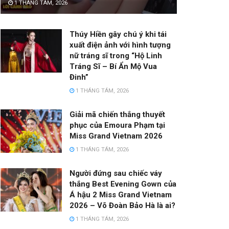
1 THÁNG TÁM, 2026
Thúy Hiền gây chú ý khi tái
xuất điện ảnh với hình tượng
nữ tráng sĩ trong “Hộ Linh
Tráng Sĩ – Bí Ẩn Mộ Vua
Đinh”
1 THÁNG TÁM, 2026
Giải mã chiến thắng thuyết
phục của Emoura Phạm tại
Miss Grand Vietnam 2026
1 THÁNG TÁM, 2026
Người đứng sau chiếc váy
thắng Best Evening Gown của
Á hậu 2 Miss Grand Vietnam
2026 – Võ Đoàn Bảo Hà là ai?
1 THÁNG TÁM, 2026