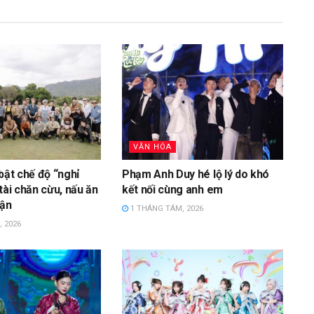
VĂN HÓA
bật chế độ “nghỉ
Phạm Anh Duy hé lộ lý do khó
tài chăn cừu, nấu ăn
kết nối cùng anh em
uận
1 THÁNG TÁM, 2026
 2026