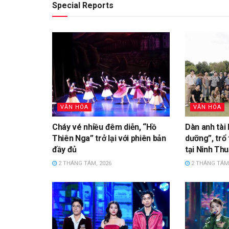
Special Reports
VĂN HÓA
VĂN HÓA
Cháy vé nhiều đêm diễn, “Hồ
Dàn anh tài 
Thiên Nga” trở lại với phiên bản
dưỡng”, trổ 
đầy đủ
tại Ninh Th
2 THÁNG TÁM, 2026
2 THÁNG TÁM,