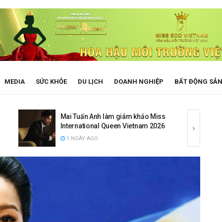
MEDIA
SỨC KHỎE
DU LỊCH
DOANH NGHIỆP
BẤT ĐỘNG SẢ
Chủ nhân hit Van Gogh hát tiếng Việt,
kết hợp cùng Hoàng Dũng trong bản
tình ca “lụi tim”
1 NGÀY AGO