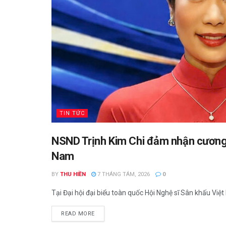
TIN TỨC
NSND Trịnh Kim Chi đảm nhận cương v
Nam
BY
THU HIỀN
7 THÁNG TÁM, 2026
0
Tại Đại hội đại biểu toàn quốc Hội Nghệ sĩ Sân khấu Việt 
READ MORE