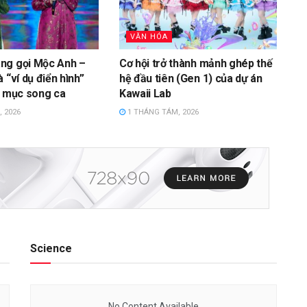
VĂN HÓA
ng gọi Mộc Anh –
Cơ hội trở thành mảnh ghép thế
 “ví dụ điển hình”
hệ đầu tiên (Gen 1) của dự án
t mục song ca
Kawaii Lab
 2026
1 THÁNG TÁM, 2026
Science