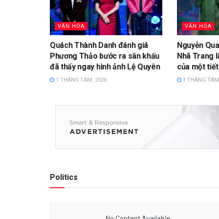
VĂN HÓA
VĂN HÓA
Quách Thành Danh đánh giá
Nguyễn Qua
Phương Thảo bước ra sân khấu
Nhã Trang là
đã thấy ngay hình ảnh Lệ Quyên
của một tiế
1 THÁNG TÁM, 2026
1 THÁNG TÁM,
Politics