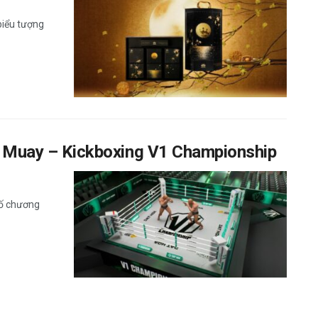
 biểu tượng
đấu Muay – Kickboxing V1 Championship
bố chương