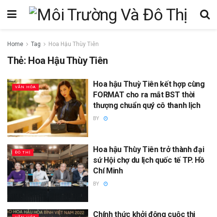
Home
Tag
Hoa Hậu Thùy Tiên
Thẻ:
Hoa Hậu Thùy Tiên
Hoa hậu Thuỳ Tiên kết hợp cùng
VĂN HÓA
FORMAT cho ra mắt BST thời
thượng chuẩn quý cô thanh lịch
BY
Hoa hậu Thùy Tiên trở thành đại
ĐÔ THỊ
sứ Hội chợ du lịch quốc tế TP. Hồ
Chí Minh
BY
Chính thức khởi động cuộc thi