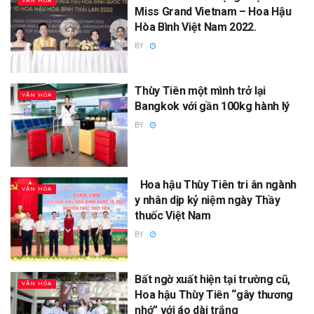
VĂN HÓA
Miss Grand Vietnam – Hoa Hậu
Hòa Bình Việt Nam 2022.
BY
Thùy Tiên một mình trở lại
VĂN HÓA
Bangkok với gần 100kg hành lý
BY
Hoa hậu Thùy Tiên tri ân ngành
VĂN HÓA
y nhân dịp kỷ niệm ngày Thầy
thuốc Việt Nam
BY
Bất ngờ xuất hiện tại trường cũ,
VĂN HÓA
Hoa hậu Thùy Tiên “gây thương
nhớ” với áo dài trắng