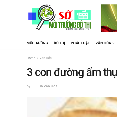
MÔI TRƯỜNG
ĐÔ THỊ
PHÁP LUẬT
VĂN HÓA
Home
Văn Hóa
3 con đường ẩm thự
by
in
Văn Hóa