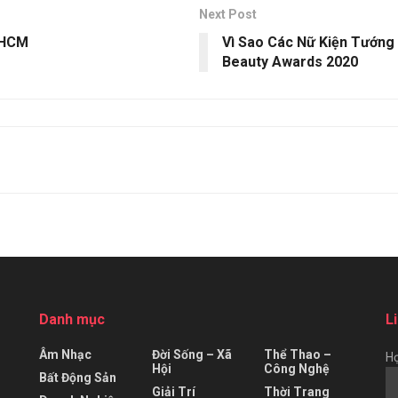
Next Post
.HCM
Vì Sao Các Nữ Kiện Tướng
Beauty Awards 2020
Danh mục
L
Âm Nhạc
Đời Sống – Xã
Thể Thao –
Họ
Hội
Công Nghệ
Bất Động Sản
Giải Trí
Thời Trang