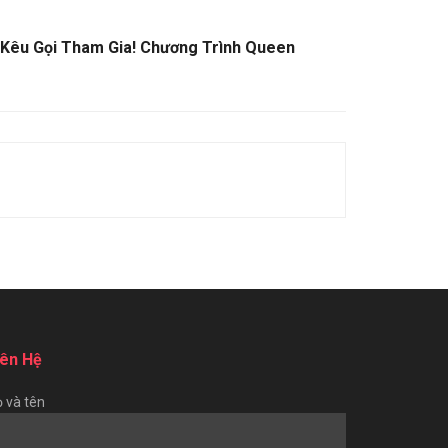
 Kêu Gọi Tham Gia! Chương Trình Queen
iên Hệ
 và tên