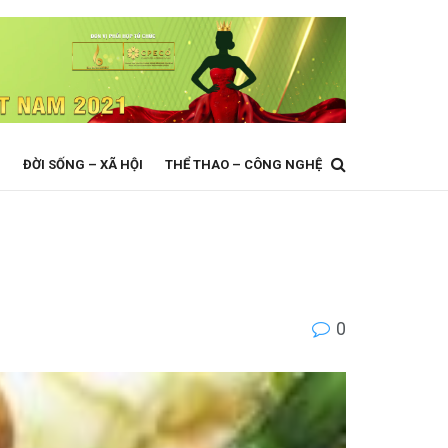
N
ĐỜI SỐNG – XÃ HỘI
THỂ THAO – CÔNG NGHỆ
0