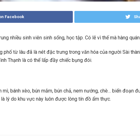
on Facebook
Sha
ung nhiều sinh viên sinh sống, học tập. Có lẽ vì thế mà hàng quá
hố từ lâu đã là nét đặc trưng trong văn hóa của người Sài thành.
h Thạnh là có thể lấp đầy chiếc bụng đói.
h mì, bánh xèo, bún mắm, bún chả, nem nướng, chè… biến đoạn đư
 là lý do khu vực này luôn được lòng tín đồ ẩm thực.