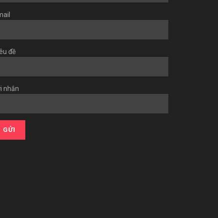
ail
êu đề
i nhắn