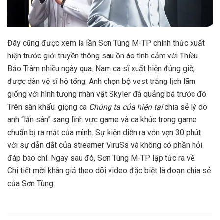
Đây cũng được xem là lần Sơn Tùng M-TP chính thức xuất
hiện trước giới truyền thông sau ồn ào tình cảm với Thiều
Bảo Trâm nhiều ngày qua. Nam ca sĩ xuất hiện đúng giờ,
được dàn vệ sĩ hộ tống. Anh chọn bộ vest trắng lịch lãm
giống với hình tượng nhân vật Skyler đã quảng bá trước đó.
Trên sân khấu, giọng ca
Chúng ta của hiện tại
chia sẻ lý do
anh “lấn sân” sang lĩnh vực game và ca khúc trong game
chuẩn bị ra mắt của mình. Sự kiện diễn ra vỏn vẹn 30 phút
với sự dẫn dắt của streamer ViruSs và không có phần hỏi
đáp báo chí. Ngay sau đó, Sơn Tùng M-TP lập tức ra về.
Chi tiết mời khán giả theo dõi video đặc biệt là đoạn chia sẻ
của Sơn Tùng.