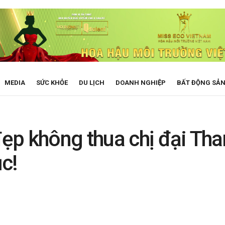
MEDIA
SỨC KHỎE
DU LỊCH
DOANH NGHIỆP
BẤT ĐỘNG SẢ
ẹp không thua chị đại Th
ục!