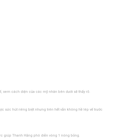
 tế, xem cách diện của các mỹ nhân bên dưới sẽ thấy rõ.
c sức hút riêng biệt nhưng trên hết vẫn không hề lép vế trước
ngực giúp Thanh Hằng phô diễn vòng 1 nóng bỏng.