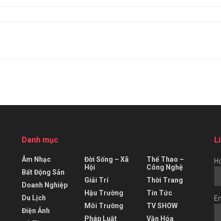
Danh mục
L
Âm Nhạc
Đời Sống – Xã
Thể Thao –
Họ
Hội
Công Nghệ
Bất Động Sản
Giải Trí
Thời Trang
Doanh Nghiệp
Hậu Trường
Tin Tức
Du Lịch
Em
Môi Trường
TV SHOW
Điện Ảnh
Pháp Luật
Văn Hóa