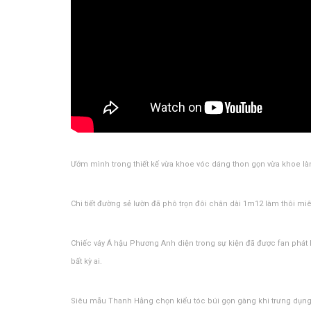
Ướm mình trong thiết kế vừa khoe vóc dáng thon gọn vừa khoe làn 
Chi tiết đường sẻ lườn đã phô trọn đôi chân dài 1m12 làm thôi miê
Chiếc váy Á hậu Phương Anh diện trong sự kiện đã được fan phát 
bất kỳ ai.
Siêu mẫu Thanh Hằng chọn kiểu tóc búi gọn gàng khi trưng dụng 