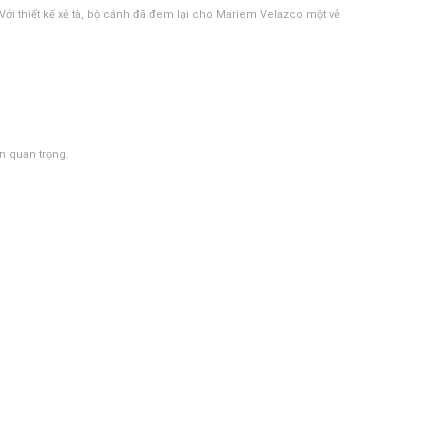
i thiết kế xẻ tà, bộ cánh đã đem lại cho Mariem Velazco một vẻ
n quan trọng.