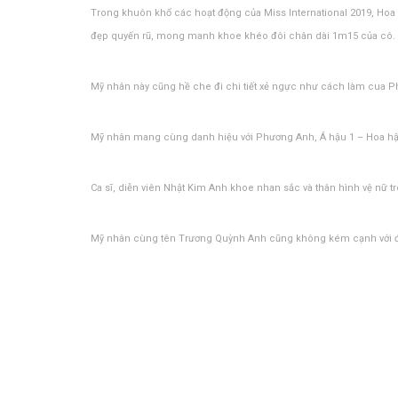
Trong khuôn khổ các hoạt động của Miss International 2019, Hoa
đẹp quyến rũ, mong manh khoe khéo đôi chân dài 1m15 của cô.
Mỹ nhân này cũng hề che đi chi tiết xẻ ngực như cách làm cua 
Mỹ nhân mang cùng danh hiệu với Phương Anh, Á hậu 1 – Hoa hậu
Ca sĩ, diễn viên Nhật Kim Anh khoe nhan sắc và thân hình vệ nữ tr
Mỹ nhân cùng tên Trương Quỳnh Anh cũng không kém cạnh với đôi