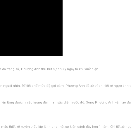
da trắng sứ, Phương Anh thu hút sự chú ý ngay từ khi xuất hiện.
n người nhìn. Để tiết chế mức độ gợi cảm, Phương Anh đã xử trí chi tiết xẻ ngực tinh
hiện từng được nhiều tượng đài nhan sắc diện trước đó. Song Phương Anh vẫn tạo đượ
mẫu thiết kế xuyên thấu lấp lánh cho một sự kiện cách đây hơn 1 năm. Chi tiết xẻ 