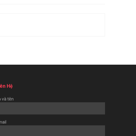
iên Hệ
 và tên
ail