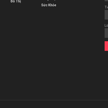
Đô Thị
Sức Khỏe
Ti
Lờ