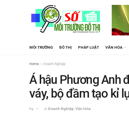
MÔI TRƯỜNG
ĐÔ THỊ
PHÁP LUẬT
VĂN HÓA
Home
Doanh Nghiệp
Á hậu Phương Anh đ
váy, bộ đầm tạo kỉ l
by
in
Doanh Nghiệp
,
Văn Hóa