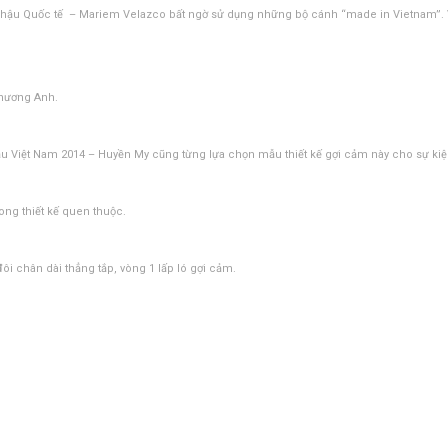
 hậu Quốc tế – Mariem Velazco bất ngờ sử dụng những bộ cánh “made in Vietnam”. Vớ
Phương Anh.
 Việt Nam 2014 – Huyền My cũng từng lựa chọn mẫu thiết kế gợi cảm này cho sự kiệ
ong thiết kế quen thuộc.
 chân dài thẳng tắp, vòng 1 lấp ló gợi cảm.