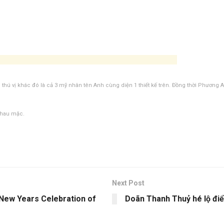
 thú vị khác đó là cả 3 mỹ nhân tên Anh cùng diện 1 thiết kế trên. Đồng thời Phương 
 nhau mặc.
Next Post
 New Years Celebration of
Doãn Thanh Thuỷ hé lộ đ