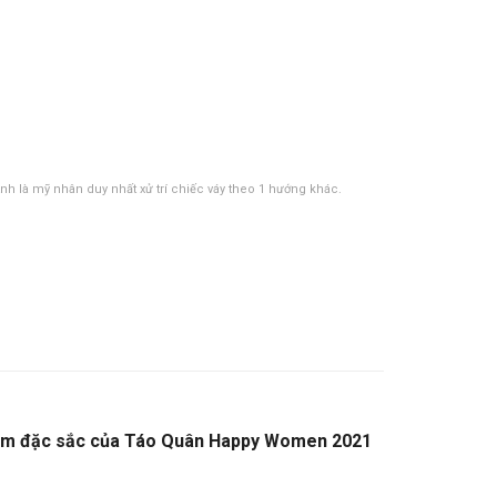
Anh là mỹ nhân duy nhất xử trí chiếc váy theo 1 hướng khác.
iểm đặc sắc của Táo Quân Happy Women 2021