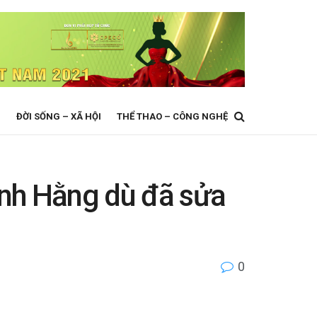
N
ĐỜI SỐNG – XÃ HỘI
THỂ THAO – CÔNG NGHỆ
anh Hằng dù đã sửa
0