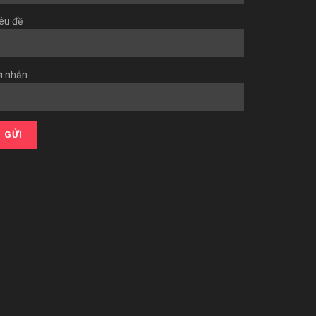
êu đề
i nhắn