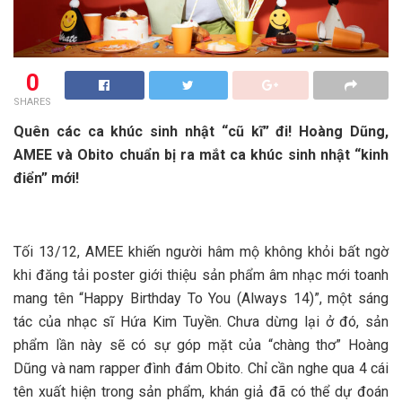
0
SHARES
Quên các ca khúc sinh nhật “cũ kĩ” đi! Hoàng Dũng,
AMEE và Obito chuẩn bị ra mắt ca khúc sinh nhật “kinh
điển” mới!
Tối 13/12, AMEE khiến người hâm mộ không khỏi bất ngờ
khi đăng tải poster giới thiệu sản phẩm âm nhạc mới toanh
mang tên “Happy Birthday To You (Always 14)”, một sáng
tác của nhạc sĩ Hứa Kim Tuyền. Chưa dừng lại ở đó, sản
phẩm lần này sẽ có sự góp mặt của “chàng thơ” Hoàng
Dũng và nam rapper đình đám Obito. Chỉ cần nghe qua 4 cái
tên xuất hiện trong sản phẩm, khán giả đã có thể dự đoán