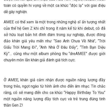
toàn có quyền hi vọng về một ca khúc “độc lạ” với giai điệu
dễ gây nghiện.
AMEE có thể xem là một trong những nghệ sĩ ấn tượng nhất
của thế hệ Gen Z khi chỉ trong ít năm kể từ khi debut, cô đã
sở hữu loạt bản hit đình đám trong sự nghiệp, được đông
đảo khán giả yêu mến như “Sao Anh Chưa Về Nhà”, “Trời
Giấu Trời Mang Đi”, “Anh Nhà Ở Đâu Đấy”, “Tình Bạn Diệu
Kỳ”… cũng như một album phòng thu “dreAMEE” được giới
chuyên môn lẫn khán giả đánh giá tích cực.
Ở AMEE, khán giả cảm nhận được nguồn năng lượng đầy
trong trẻo, ngọt ngào từ hình ảnh cho đến âm nhạc. Tin chắc
rằng, cô sẽ mang đến cho ca khúc “Happy Birthday To You”
một nguồn năng lượng đầy tích cực và trẻ trung đúng tinh
thần Gen Z!