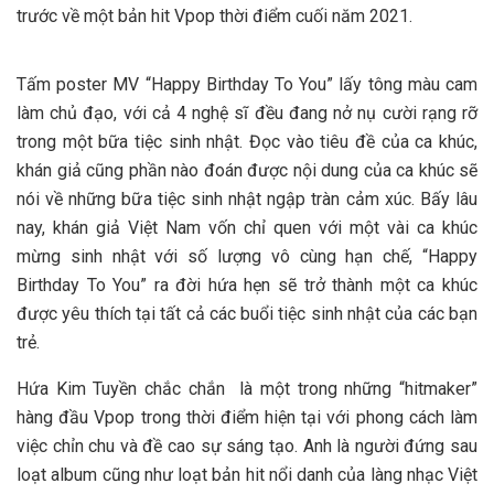
trước về một bản hit Vpop thời điểm cuối năm 2021.
Tấm poster MV “Happy Birthday To You” lấy tông màu cam
làm chủ đạo, với cả 4 nghệ sĩ đều đang nở nụ cười rạng rỡ
trong một bữa tiệc sinh nhật. Đọc vào tiêu đề của ca khúc,
khán giả cũng phần nào đoán được nội dung của ca khúc sẽ
nói về những bữa tiệc sinh nhật ngập tràn cảm xúc. Bấy lâu
nay, khán giả Việt Nam vốn chỉ quen với một vài ca khúc
mừng sinh nhật với số lượng vô cùng hạn chế, “Happy
Birthday To You” ra đời hứa hẹn sẽ trở thành một ca khúc
được yêu thích tại tất cả các buổi tiệc sinh nhật của các bạn
trẻ.
Hứa Kim Tuyền chắc chắn là một trong những “hitmaker”
hàng đầu Vpop trong thời điểm hiện tại với phong cách làm
việc chỉn chu và đề cao sự sáng tạo. Anh là người đứng sau
loạt album cũng như loạt bản hit nổi danh của làng nhạc Việt