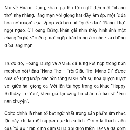
Nói về Hoàng Dũng, khán giả lập tức nghĩ đến một “chàng
thơ” nhẹ nhàng, lãng mạn với giọng hát đầy ấm áp, một “đóa
hoa nở muộn” của Vpop với bản hit “quốc dân” “Nàng Thơ”
ngọt ngào. Ở Hoàng Dũng, khán giả nhìn thấy hình ảnh một
chàng “nghệ sĩ mộng mơ” ngập tràn trong âm nhạc và những
điều lãng mạn.
Trước đó, Hoàng Dũng và AMEE đã từng kết hợp trong bản
mashup nổi tiếng “Nàng Thơ – Trời Giấu Trời Mang Đi” được
chia sẻ rộng khắp các nền tảng MXH bởi sự hòa quyện tuyệt
vời giữa hai giọng ca. Với lần tái hợp trong ca khúc “Happy
Birthday To You”, khán giả lại càng tin chắc cả hai sẽ “làm
nên chuyện”.
Obito chính là nhân tố bất ngờ nhất trong sản phẩm âm nhạc
lần này khi là một rapper cực kì cá tính. Obito là thành viên
của “tổ đội” rap đình đám OTD đại diện miền Tây và đã sớm