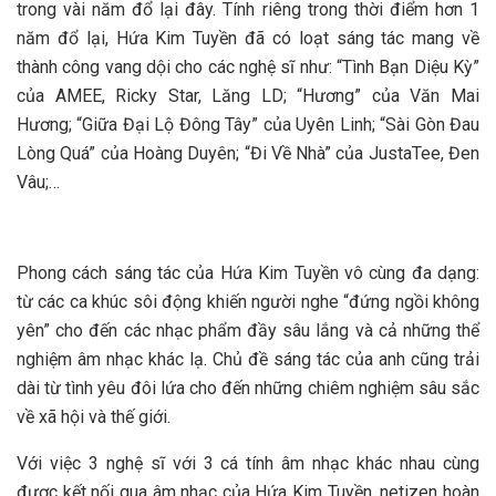
trong vài năm đổ lại đây. Tính riêng trong thời điểm hơn 1
năm đổ lại, Hứa Kim Tuyền đã có loạt sáng tác mang về
thành công vang dội cho các nghệ sĩ như: “Tình Bạn Diệu Kỳ”
của AMEE, Ricky Star, Lăng LD; “Hương” của Văn Mai
Hương; “Giữa Đại Lộ Đông Tây” của Uyên Linh; “Sài Gòn Đau
Lòng Quá” của Hoàng Duyên; “Đi Về Nhà” của JustaTee, Đen
Vâu;…
Phong cách sáng tác của Hứa Kim Tuyền vô cùng đa dạng:
từ các ca khúc sôi động khiến người nghe “đứng ngồi không
yên” cho đến các nhạc phẩm đầy sâu lắng và cả những thể
nghiệm âm nhạc khác lạ. Chủ đề sáng tác của anh cũng trải
dài từ tình yêu đôi lứa cho đến những chiêm nghiệm sâu sắc
về xã hội và thế giới.
Với việc 3 nghệ sĩ với 3 cá tính âm nhạc khác nhau cùng
được kết nối qua âm nhạc của Hứa Kim Tuyền, netizen hoàn