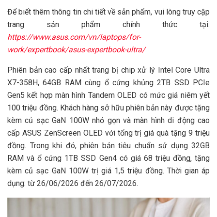
Để biết thêm thông tin chi tiết về sản phẩm, vui lòng truy cập
trang sản phẩm chính thức tại:
https://www.asus.com/vn/laptops/for-
work/expertbook/asus-expertbook-ultra/
Phiên bản cao cấp nhất trang bị chip xử lý Intel Core Ultra
X7-358H, 64GB RAM cùng ổ cứng khủng 2TB SSD PCIe
Gen5 kết hợp màn hình Tandem OLED có mức giá niêm yết
100 triệu đồng. Khách hàng sở hữu phiên bản này được tặng
kèm củ sạc GaN 100W nhỏ gọn và màn hình di động cao
cấp ASUS ZenScreen OLED với tổng trị giá quà tặng 9 triệu
đồng. Trong khi đó, phiên bản tiêu chuẩn sử dụng 32GB
RAM và ổ cứng 1TB SSD Gen4 có giá 68 triệu đồng, tặng
kèm củ sạc GaN 100W trị giá 1,5 triệu đồng. Thời gian áp
dụng: từ 26/06/2026 đến 26/07/2026.