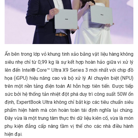
Ẩn bên trong lớp vỏ khung tinh xảo bằng vật liệu hàng không
siêu nhẹ chỉ từ 0,99 kg là sự kết hợp hoàn hảo giữa vi xử lý
lên đến Intel® Core™ Ultra X9 Series 3 mới nhất với chip đồ
họa (iGPU) hiệu năng cao và bộ xử lý AI chuyên biệt (NPU)
trên một nền tảng điện toán AI hỗn hợp tiên tiến. Được tiếp
sức bởi hệ thống tản nhiệt đột phá duy trì công suất 50W ổn
định, ExpertBook Ultra không chỉ bắt kịp các tiêu chuẩn siêu
phẩm hiện hành mà còn hoàn toàn tái định nghĩa lại chúng.
Đây vừa là một trung tâm thực thi dữ liệu kiên cố, vừa là món
phụ kiện đẳng cấp nâng tầm vị thế cho các nhà điều hành
hiện đại.