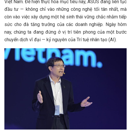
Việt Nam. Để hiện thực hóa mục tiêu này, ASUS đang liên tục
đầu tư — không chỉ vào những công nghệ tối tân nhất, mà
còn vào việc xây dựng một hệ sinh thái vững chắc nhằm tiếp
sức cho đà tăng trưởng của các doanh nghiệp. Ngày hôm
nay, chúng ta đang đứng ở vị trí tiên phong của một bước
chuyển dịch vĩ đại — kỷ nguyên của Trí tuệ nhân tạo (AI).