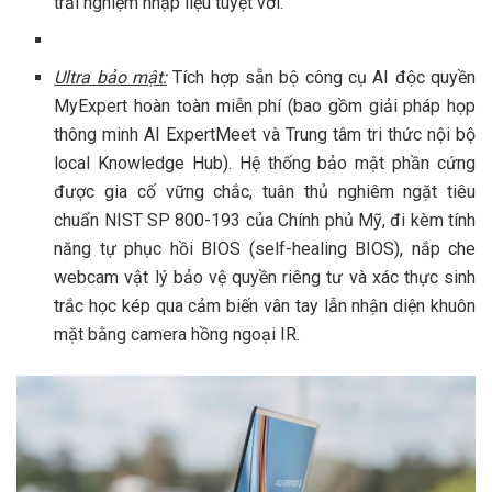
trải nghiệm nhập liệu tuyệt vời.
Ultra bảo mật:
Tích hợp sẵn bộ công cụ AI độc quyền
MyExpert hoàn toàn miễn phí (bao gồm giải pháp họp
thông minh AI ExpertMeet và Trung tâm tri thức nội bộ
local Knowledge Hub). Hệ thống bảo mật phần cứng
được gia cố vững chắc, tuân thủ nghiêm ngặt tiêu
chuẩn NIST SP 800-193 của Chính phủ Mỹ, đi kèm tính
năng tự phục hồi BIOS (self-healing BIOS), nắp che
webcam vật lý bảo vệ quyền riêng tư và xác thực sinh
trắc học kép qua cảm biến vân tay lẫn nhận diện khuôn
mặt bằng camera hồng ngoại IR.