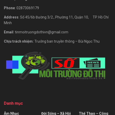
Phone
: 02873069179
Address
: Số 45/6b Đường 3/2., Phường 11, Quận 10, TP. Hồ Chí
Minh
Email
: tinmoitruongdothivn@gmail.com
Chịu trách nhiệm:
Trưởng ban truyền thông – Bùi Ngọc Thu
Danh mục
Âm Nhạc
Đời Sống – Xã Hội
Thể Thao – Công