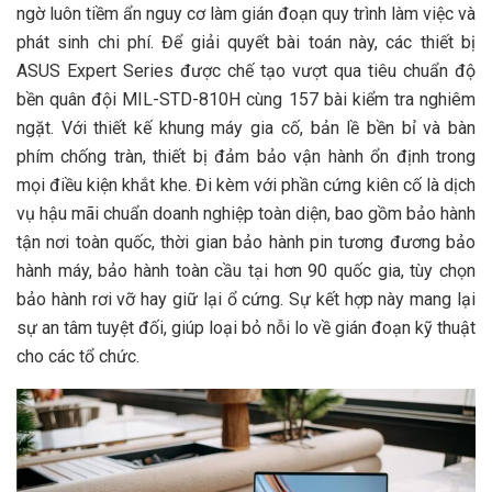
ngờ luôn tiềm ẩn nguy cơ làm gián đoạn quy trình làm việc và
phát sinh chi phí. Để giải quyết bài toán này, các thiết bị
ASUS Expert Series được chế tạo vượt qua tiêu chuẩn độ
bền quân đội MIL-STD-810H cùng 157 bài kiểm tra nghiêm
ngặt. Với thiết kế khung máy gia cố, bản lề bền bỉ và bàn
phím chống tràn, thiết bị đảm bảo vận hành ổn định trong
mọi điều kiện khắt khe. Đi kèm với phần cứng kiên cố là dịch
vụ hậu mãi chuẩn doanh nghiệp toàn diện, bao gồm bảo hành
tận nơi toàn quốc, thời gian bảo hành pin tương đương bảo
hành máy, bảo hành toàn cầu tại hơn 90 quốc gia, tùy chọn
bảo hành rơi vỡ hay giữ lại ổ cứng. Sự kết hợp này mang lại
sự an tâm tuyệt đối, giúp loại bỏ nỗi lo về gián đoạn kỹ thuật
cho các tổ chức.