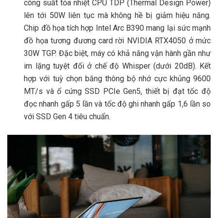
công suất tỏa nhiệt CPU TDP (Thermal Design Power)
lên tới 50W liên tục mà không hề bị giảm hiệu năng.
Chip đồ họa tích hợp Intel Arc B390 mang lại sức mạnh
đồ họa tương đương card rời NVIDIA RTX4050 ở mức
30W TGP. Đặc biệt, máy có khả năng vận hành gần như
im lặng tuyệt đối ở chế độ Whisper (dưới 20dB). Kết
hợp với tuỳ chọn băng thông bộ nhớ cực khủng 9600
MT/s và ổ cứng SSD PCIe Gen5, thiết bị đạt tốc độ
đọc nhanh gấp 5 lần và tốc độ ghi nhanh gấp 1,6 lần so
với SSD Gen 4 tiêu chuẩn.