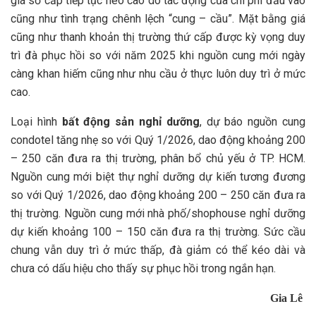
giá sơ cấp tiếp tục neo cao do tác động của chi phí đầu vào
cũng như tình trạng chênh lệch “cung – cầu”. Mặt bằng giá
cũng như thanh khoản thị trường thứ cấp được kỳ vọng duy
trì đà phục hồi so với năm 2025 khi nguồn cung mới ngày
càng khan hiếm cũng như nhu cầu ở thực luôn duy trì ở mức
cao.
Loại hình
bất động sản nghỉ dưỡng
, dự báo nguồn cung
condotel tăng nhẹ so với Quý 1/2026, dao động khoảng 200
– 250 căn đưa ra thị trường, phân bổ chủ yếu ở TP. HCM.
Nguồn cung mới biệt thự nghỉ dưỡng dự kiến tương đương
so với Quý 1/2026, dao động khoảng 200 – 250 căn đưa ra
thị trường. Nguồn cung mới nhà phố/shophouse nghỉ dưỡng
dự kiến khoảng 100 – 150 căn đưa ra thị trường. Sức cầu
chung vẫn duy trì ở mức thấp, đà giảm có thể kéo dài và
chưa có dấu hiệu cho thấy sự phục hồi trong ngắn hạn.
Gia Lê