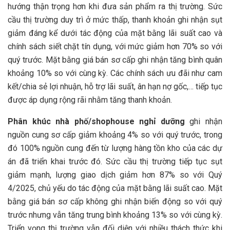
hướng thận trọng hơn khi đưa sản phẩm ra thị trường. Sức
cầu thị trường duy trì ở mức thấp, thanh khoản ghi nhận sụt
giảm đáng kể dưới tác động của mặt bằng lãi suất cao và
chính sách siết chặt tín dụng, với mức giảm hơn 70% so với
quý trước. Mặt bằng giá bán sơ cấp ghi nhận tăng bình quân
khoảng 10% so với cùng kỳ. Các chính sách ưu đãi như cam
kết/chia sẻ lợi nhuận, hỗ trợ lãi suất, ân hạn nợ gốc,… tiếp tục
được áp dụng rộng rãi nhằm tăng thanh khoản.
Phân khúc nhà phố/shophouse nghỉ dưỡng
ghi nhận
nguồn cung sơ cấp giảm khoảng 4% so với quý trước, trong
đó 100% nguồn cung đến từ lượng hàng tồn kho của các dự
án đã triển khai trước đó. Sức cầu thị trường tiếp tục sụt
giảm mạnh, lượng giao dịch giảm hơn 87% so với Quý
4/2025, chủ yếu do tác động của mặt bằng lãi suất cao. Mặt
bằng giá bán sơ cấp không ghi nhận biến động so với quý
trước nhưng vẫn tăng trung bình khoảng 13% so với cùng kỳ.
Triển vọng thị trường vẫn đối diện với nhiều thách thức khi