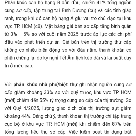
Phân khúc căn hộ hạng B dẫn đầu, chiếm 41% tổng nguồn
cung sơ cấp, tập trung tại Bình Dương (cũ) và các tỉnh giáp
ranh, trong khi đó căn hộ hạng A giữ vai trò chủ đạo tại khu
vực TP. HCM (cũ). Mặt bằng giá bán sơ cấp tăng bình quân
từ 3% – 5% so với cuối năm 2025 trước áp lực các chi phí
đầu vào phát triển dự án. Giá bán trên thị trường thứ cấp
không có nhiều biến động so với đầu năm, thanh khoản có
phần chững lại do kỳ nghỉ Tết Âm lịch kéo dài và lãi suất duy
trì ở mức cao.
Với
phân khúc nhà phố/biệt thự
ghi nhận nguồn cung sơ
cấp giảm khoảng 33% so với quý trước, khu vực TP. HCM
(mới) chiếm đến 55% tỷ trọng cung sơ cấp của thị trường. So
với Quý 4/2025, lượng giao dịch của thị trường sụt giảm
khoảng 44%. Đáng chú ý, thanh khoản thị trường chỉ tập trung
cục bộ ở khu vực TP. HCM (mới) khi chiếm đến 87% trên
tổng lượng tiêu thụ sơ cấp. Việc kiểm soát tín dụng bất