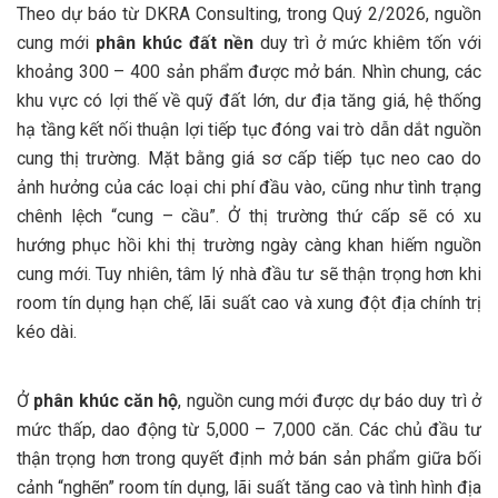
Theo dự báo từ DKRA Consulting, trong Quý 2/2026, nguồn
cung mới
phân khúc đất nền
duy trì ở mức khiêm tốn với
khoảng 300 – 400 sản phẩm được mở bán. Nhìn chung, các
khu vực có lợi thế về quỹ đất lớn, dư địa tăng giá, hệ thống
hạ tầng kết nối thuận lợi tiếp tục đóng vai trò dẫn dắt nguồn
cung thị trường. Mặt bằng giá sơ cấp tiếp tục neo cao do
ảnh hưởng của các loại chi phí đầu vào, cũng như tình trạng
chênh lệch “cung – cầu”. Ở thị trường thứ cấp sẽ có xu
hướng phục hồi khi thị trường ngày càng khan hiếm nguồn
cung mới. Tuy nhiên, tâm lý nhà đầu tư sẽ thận trọng hơn khi
room tín dụng hạn chế, lãi suất cao và xung đột địa chính trị
kéo dài.
Ở
phân khúc căn hộ
, nguồn cung mới được dự báo duy trì ở
mức thấp, dao động từ 5,000 – 7,000 căn. Các chủ đầu tư
thận trọng hơn trong quyết định mở bán sản phẩm giữa bối
cảnh “nghẽn” room tín dụng, lãi suất tăng cao và tình hình địa