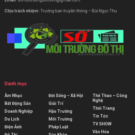
Email
: tinmoitruongdothivn@gmail.com
Chịu trách nhiệm:
Trưởng ban truyền thông – Bùi Ngọc Thu
Danh mục
Âm Nhạc
Đời Sống – Xã Hội
Thể Thao – Công
Nghệ
Bất Động Sản
Giải Trí
Thời Trang
Doanh Nghiệp
Hậu Trường
Tin Tức
Du Lịch
Môi Trường
TV SHOW
Điện Ảnh
Pháp Luật
Văn Hóa
Đô Thị
Sức Khỏe