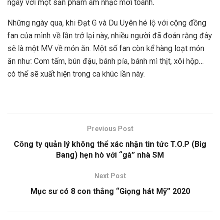
ngay với một sản phẩm âm nhạc mới toanh.
Những ngày qua, khi Đạt G và Du Uyên hé lộ với cộng đồng
fan của mình về lần trở lại này, nhiều người đã đoán rằng đây
sẽ là một MV về món ăn. Một số fan còn kể hàng loạt món
ăn như: Cơm tấm, bún đậu, bánh pía, bánh mì thịt, xôi hộp…
có thể sẽ xuất hiện trong ca khúc lần này.
Previous Post
Công ty quản lý không thể xác nhận tin tức T.O.P (Big
Bang) hẹn hò với “gà” nhà SM
Next Post
Mục sư có 8 con thắng “Giọng hát Mỹ” 2020