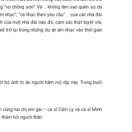
ng “vợ chồng son”: Và … không làm sao quên sự da
 âm nhạc”, “ca nhạc theo yêu cầu” … của các nhà đài
nh của một nhà đài nào đó, cảm xúc thật tuyệt vời,
ẽ trở lại trong những dự án âm nhạc vào thời gian
ột bộ ảnh tri ân người hâm mộ dịp này. Trong buổi
 cùng hai chị em gái – ca sĩ Cẩm Ly và ca sĩ Minh
 thăm hỏi người thân.