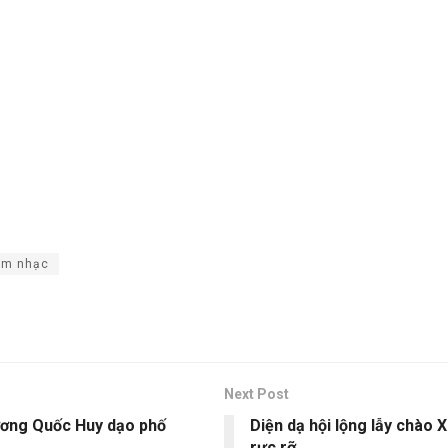
 âm nhạc
Next Post
ương Quốc Huy dạo phố
Diện dạ hội lộng lẫy chào
rực rỡ