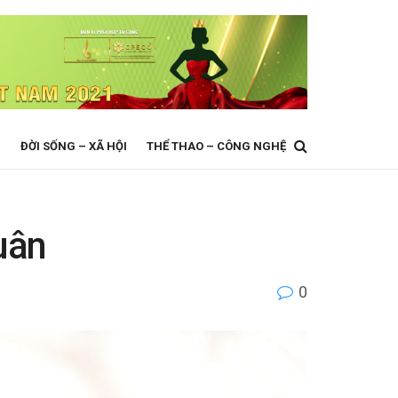
N
ĐỜI SỐNG – XÃ HỘI
THỂ THAO – CÔNG NGHỆ
Xuân
0