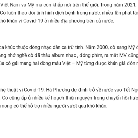
 ở Việt Nam và Mỹ mà còn khắp nơi trên thế giới. Trong năm 202
 Cô luôn theo dõi tình hình dịch bệnh trong nước, nhiều lần phát
khó khăn vì Covid-19 ở nhiều địa phương trên cả nước.
khúc thuộc dòng nhạc dân ca trữ tình. Năm 2000, cô sang Mỹ định
hoảng nhớ nghề cô đã thâu album nhạc , đóng phim, ra mắt MV cũn
 của cô gái mang hai dòng máu Việt – Mỹ từng được khán giả đón n
ệ thuật vì Covid-19, Hà Phương dự định trở về nước vào Tết Ng
 Cô cũng ấp ủ nhiều kế hoạch thiện nguyện trong chuyến hồi hươn
t mong có thể hỗ trợ nhiều người vượt qua khó khăn.