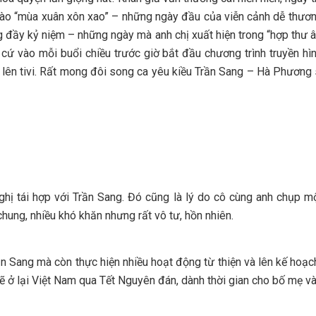
vào “mùa xuân xôn xao” – những ngày đầu của viễn cảnh dễ thươ
ong đầy kỷ niệm – những ngày mà anh chị xuất hiện trong “hợp thư
 cứ vào mỗi buổi chiều trước giờ bắt đầu chương trình truyền hì
lên tivi. Rất mong đôi song ca yêu kiều Trần Sang – Hà Phương s
ghị tái hợp với Trần Sang. Đó cũng là lý do cô cùng anh chụp m
chung, nhiều khó khăn nhưng rất vô tư, hồn nhiên.
n Sang mà còn thực hiện nhiều hoạt động từ thiện và lên kế hoạch
ở lại Việt Nam qua Tết Nguyên đán, dành thời gian cho bố mẹ và