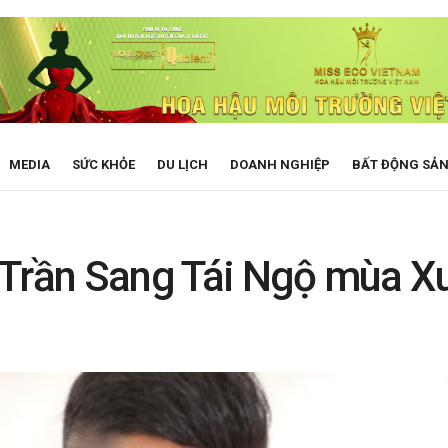
MEDIA
SỨC KHỎE
DU LỊCH
DOANH NGHIỆP
BẤT ĐỘNG SẢ
 Trần Sang Tái Ngộ mùa 