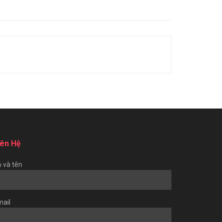
iên Hệ
 và tên
ail