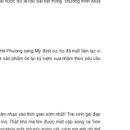
ài nước đó là các bài hát trong chương trình Mưa
Hà Phương sang Mỹ định cư, họ đã mất liên lạc vì
 ra sản phẩm ôn lại kỷ niệm xưa.nhầm theo yêu cầu
âm nhạc vào thời gian sớm nhất! Trai xinh gái đẹp
 mộ. Thật khó mà tìm được một cặp song ca “non
hơ khóe mắt, bờ môi trong vắt, cách mà anh chị thể