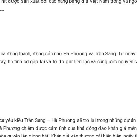
hit được sản xuất bởi các hãng băng đĩa Việt Nam trong và ngo
….
ca đồng thanh, đồng sắc như Hà Phương và Trần Sang. Từ ngày 
ây, họ tình cờ gặp lại và từ đó giữ liên lạc và cùng ước nguyện
 ca yêu kiều Trần Sang – Hà Phương sẽ trở lại trong những dự án 
 Hà Phương chiếm được cảm tình của khá đông đảo khán giả mến
òa quyện lẫn giọng hát! Khán giả vẫn thương cái hiền hiền, ngây t