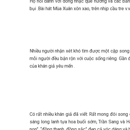
Họ nổi danh với dòng nhạc quê hương và các bản 
bụi .Bài hát Mùa Xuân xôn xao, trên nhịp cầu tre v.v
Nhiều người nhận xét khó tìm được một cặp song 
mỗi người đều bận rộn với cuộc sống riêng. Gần đ
của khán giả yêu mến .
Có rất nhiều khán giả đã viết: Rất mong đôi song
sáng long lanh tựa hoa buổi sớm, Trần Sang và
non”, “đồng thanh, đồng sắc” đẹp cả vóc dáng và h