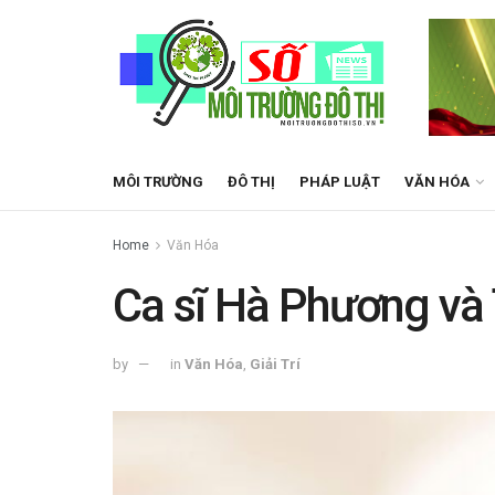
MÔI TRƯỜNG
ĐÔ THỊ
PHÁP LUẬT
VĂN HÓA
Home
Văn Hóa
Ca sĩ Hà Phương và
by
in
Văn Hóa
,
Giải Trí