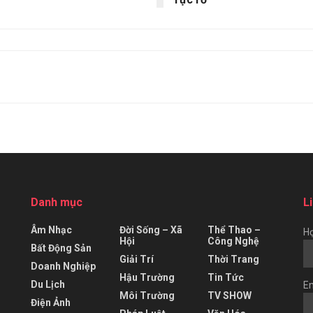
Danh mục
L
Âm Nhạc
Đời Sống – Xã
Thể Thao –
Họ
Hội
Công Nghệ
Bất Động Sản
Giải Trí
Thời Trang
Doanh Nghiệp
Hậu Trường
Tin Tức
Du Lịch
Em
Môi Trường
TV SHOW
Điện Ảnh