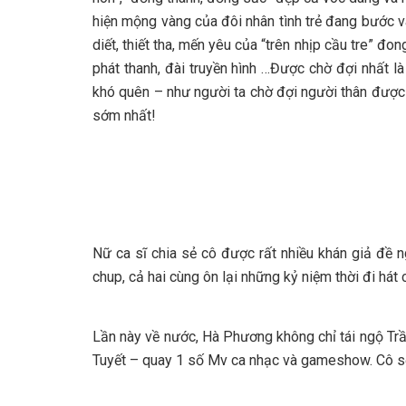
hiện mộng vàng của đôi nhân tình trẻ đang bước 
diết, thiết tha, mến yêu của “trên nhịp cầu tre” đ
phát thanh, đài truyền hình …Được chờ đợi nhất là
khó quên – như người ta chờ đợi người thân được 
sớm nhất!
Nữ ca sĩ chia sẻ cô được rất nhiều khán giả đề n
chup, cả hai cùng ôn lại những kỷ niệm thời đi hát 
Lần này về nước, Hà Phương không chỉ tái ngộ Trầ
Tuyết – quay 1 số Mv ca nhạc và gameshow. Cô sẽ 