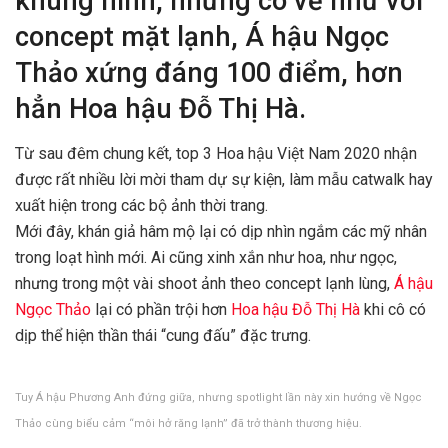
khung hình, nhưng có vẻ như với
concept mặt lạnh, Á hậu Ngọc
Thảo xứng đáng 100 điểm, hơn
hẳn Hoa hậu Đỗ Thị Hà.
Từ sau đêm chung kết, top 3 Hoa hậu Việt Nam 2020 nhận
được rất nhiều lời mời tham dự sự kiện, làm mẫu catwalk hay
xuất hiện trong các bộ ảnh thời trang.
Mới đây, khán giả hâm mộ lại có dịp nhìn ngắm các mỹ nhân
trong loạt hình mới. Ai cũng xinh xắn như hoa, như ngọc,
nhưng trong một vài shoot ảnh theo concept lạnh lùng,
Á hậu
Ngọc Thảo
lại có phần trội hơn
Hoa hậu Đỗ Thị Hà
khi cô có
dịp thể hiện thần thái “cung đấu” đặc trưng.
Tuy Á hậu Phương Anh đứng giữa, nhưng spotlight lần này xin hướng về Ngọc
Thảo cùng biểu cảm “môi hở răng lạnh” đã trở thành thương hiệu.