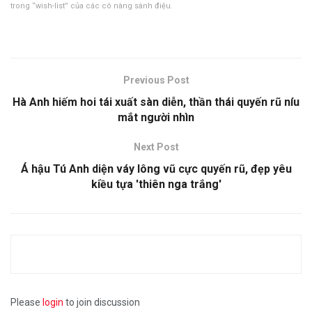
trong “wish-list” của các cô nàng sành điệu.
Previous Post
Hà Anh hiếm hoi tái xuất sàn diễn, thần thái quyến rũ níu
mắt người nhìn
Next Post
Á hậu Tú Anh diện váy lông vũ cực quyến rũ, đẹp yêu
kiều tựa 'thiên nga trắng'
Please
login
to join discussion