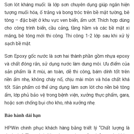
Sơn lót kháng muối: là lớp sơn chuyên dụng giúp ngăn hiện
tượng muối hóa, ố trắng và bong tróc trên bề mặt tường, bê
tông – đặc biệt ở khu vực ven biển, ẩm ướt. Thích hợp dùng
cho công trình biển, cầu cảng, tầng hầm và các bề mặt xi
măng, bê tông mới thi công. Thi công 1-2 lớp sau khi xử lý
sạch bề mặt.
Sơn Epoxy gốc nước là sơn hai thành phần gồm nhựa epoxy
và chất đóng rắn, sử dụng nước làm dung môi. Ưu điểm của
sản phẩm là ít mùi, an toàn, dễ thi công, bám dính tốt trên
nền ẩm nhẹ, không cháy nổ, chịu mài mòn và hóa chất khá
tốt. Sản phẩm có thể ứng dụng làm sơn lót cho nền bê tông
ẩm, lớp phủ bảo vệ trong bệnh viện, xưởng thực phẩm, gara,
hoặc sơn chống bụi cho kho, nhà xưởng nhẹ.
Bảo hành dài hạn
HPWin chinh phục khách hàng bằng triết lý “Chất lượng là