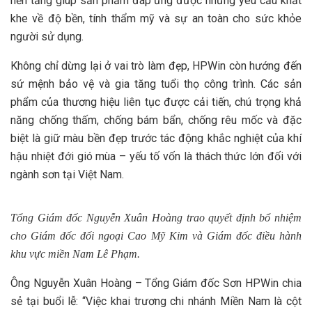
nền tảng giúp sản phẩm đáp ứng được những yêu cầu khắt
khe về độ bền, tính thẩm mỹ và sự an toàn cho sức khỏe
người sử dụng.
Không chỉ dừng lại ở vai trò làm đẹp, HPWin còn hướng đến
sứ mệnh bảo vệ và gia tăng tuổi thọ công trình. Các sản
phẩm của thương hiệu liên tục được cải tiến, chú trọng khả
năng chống thấm, chống bám bẩn, chống rêu mốc và đặc
biệt là giữ màu bền đẹp trước tác động khắc nghiệt của khí
hậu nhiệt đới gió mùa – yếu tố vốn là thách thức lớn đối với
ngành sơn tại Việt Nam.
Tổng Giám đốc Nguyễn Xuân Hoàng trao quyết định bổ nhiệm
cho Giám đốc đối ngoại Cao Mỹ Kim và Giám đốc điều hành
khu vực miền Nam Lê Phạm.
Ông Nguyễn Xuân Hoàng – Tổng Giám đốc Sơn HPWin chia
sẻ tại buổi lễ: “Việc khai trương chi nhánh Miền Nam là cột