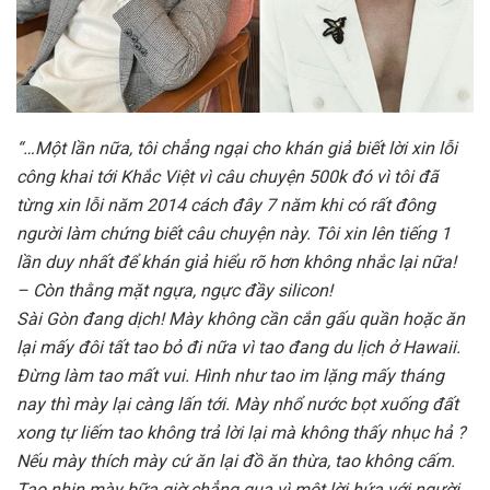
“…Một lần nữa, tôi chẳng ngại cho khán giả biết lời xin lỗi
công khai tới Khắc Việt vì câu chuyện 500k đó vì tôi đã
từng xin lỗi năm 2014 cách đây 7 năm khi có rất đông
người làm chứng biết câu chuyện này. Tôi xin lên tiếng 1
lần duy nhất để khán giả hiểu rõ hơn không nhắc lại nữa!
– Còn thằng mặt ngựa, ngực đầy silicon!
Sài Gòn đang dịch! Mày không cần cắn gấu quần hoặc ăn
lại mấy đôi tất tao bỏ đi nữa vì tao đang du lịch ở Hawaii.
Đừng làm tao mất vui. Hình như tao im lặng mấy tháng
nay thì mày lại càng lấn tới. Mày nhổ nước bọt xuống đất
xong tự liếm tao không trả lời lại mà không thấy nhục hả ?
Nếu mày thích mày cứ ăn lại đồ ăn thừa, tao không cấm.
Tao nhịn mày bữa giờ chẳng qua vì một lời hứa với người