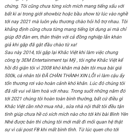
chứng. Tôi cũng chưa từng xích mích mang tiếng xấu với
bất kì ai trong giới showbiz hoặc bầu show từ lúc vào nghề
tới nay 2021 mà luôn yêu thương chào hỏi hỗ trợ nhau. Tôi
khẳng định cũng chưa từng mang tiếng lợi dụng ai mà chỉ
giúp đỡ đàn em, thân thiện với cả đồng nghiệp lẫn khán
giả khi gặp đã gật đầu chào từ xa!
Sau này 2014, tôi gặp lại Khắc Việt khi làm việc chung
công ty 3EM Entertainment tại Mỹ , tôi nghe Khắc Việt kể
hồi đó giận tôi vì 2008 khó khăn mà bên tôi mua bài giá
500k, cá nhân tôi ĐÃ CHÂN THÀNH XIN LỖI vì làm cậu ấy
tổn thương rơi vào hoàn cảnh khó khăn. Lúc đó chúng tôi
đã rất vui vẻ làm hoà với nhau. Trong suốt những năm đó
tới 2021 chúng tôi hoàn toàn bình thường, bất cứ điều gì
Khắc Việt cần nhờ mua nhà , sửa nhà nội thất tôi đều tận
tình giúp chưa hề có xích mích nào cho tới khi bài Bình Yên
Nhé được bán thì chúng tôi mới mất đi mối quan hệ thật
sự vì cái post FB khi mất bình tĩnh. Từ lúc quen cho tới