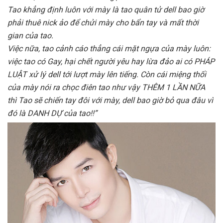
Tao khẳng định luôn với mày là tao quân tử dell bao giờ
phải thuê nick ảo để chửi mày cho bẩn tay và mất thời
gian của tao.
Việc nữa, tao cảnh cáo thẳng cái mặt ngựa của mày luôn:
việc tao có Gay, hại chết người yêu hay lừa đảo ai có PHÁP
LUẬT xử lý dell tới lượt mày lên tiếng. Còn cái miệng thối
của mày nói ra chọc điên tao như vậy THÊM 1 LẦN NỮA
thì Tao sẽ chiến tay đôi với mày, dell bao giờ bỏ qua đâu vì
đó là DANH DỰ của tao!!”