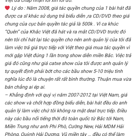
Việt đã chấp nhận lời xin lỗi đó.
Lý do : Năm 2008, giá tác quyền chung của 1 bài hát đã
được ca sĩ khác sử dụng trả biểu diễn ,ra CD/DVD theo giá
chung của cục bản quyền tác giả là 500k . Vì ca khúc
“Quên” của Khắc Việt đã hát và ra mắt CD/DVD trước đó
nên tôi chỉ hát lại tác quyền cho nên anh quản lý của tôi đã
làm việc trả giá trực tiếp với Việt theo giá mua tác quyền vì
mới gặp Việt đúng 1 lần trong show diễn miền Bắc. Việc trả
giá đó cũng như giá catxe show của tôi được anh quản lý
tự quyết định phải bớt cho các bầu show 5-10 triệu tình
nghĩa lúc đó là chuyện rất rất bình thường. Thuận mua vừa
bán chẳng ai ép ai.
– Khẳng định với quý vị năm 2007-2012 tại Việt Nam, giá
các show và chốt hợp đồng biểu diễn, bài hát đều do
anh
quản lý làm việc chứ tôi không ra mặt deal trực tiếp. Điều
này các bầu nổi tiếng thời đó toàn quốc từ Bắc tới Nam,
Miền Trung như anh Phi Phò, Cường New, Hải MDM Hải
Phòng, Quỳnh Hải Dương, Vũ miền tây … đều có thể làm