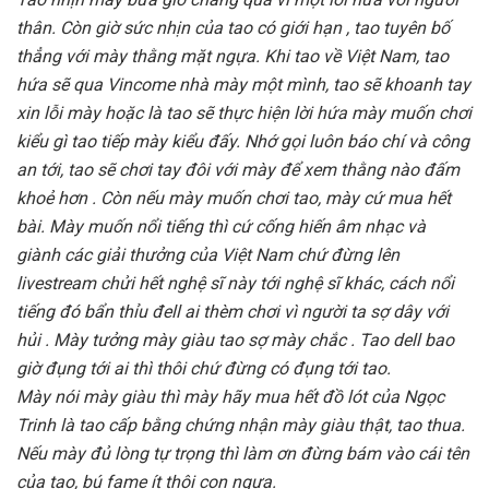
thân. Còn giờ sức nhịn của tao có giới hạn , tao tuyên bố
thẳng với mày thằng mặt ngựa. Khi tao về Việt Nam, tao
hứa sẽ qua Vincome nhà mày một mình, tao sẽ khoanh tay
xin lỗi mày hoặc là tao sẽ thực hiện lời hứa mày muốn chơi
kiểu gì tao tiếp mày kiểu đấy. Nhớ gọi luôn báo chí và công
an tới, tao sẽ chơi tay đôi với mày để xem thằng nào đấm
khoẻ hơn . Còn nếu mày muốn chơi tao, mày cứ mua hết
bài. Mày muốn nổi tiếng thì cứ cống hiến âm nhạc và
giành các giải thưởng của Việt Nam chứ đừng lên
livestream chửi hết nghệ sĩ này tới nghệ sĩ khác, cách nổi
tiếng đó bẩn thỉu đell ai thèm chơi vì người ta sợ dây với
hủi . Mày tưởng mày giàu tao sợ mày chắc . Tao dell bao
giờ đụng tới ai thì thôi chứ đừng có đụng tới tao.
Mày nói mày giàu thì mày hãy mua hết đồ lót của Ngọc
Trinh là tao cấp bằng chứng nhận mày giàu thật, tao thua.
Nếu mày đủ lòng tự trọng thì làm ơn đừng bám vào cái tên
của tao, bú fame ít thôi con ngựa.