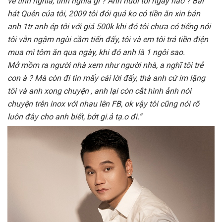
về tình nghĩa, tình nghĩa gì ? Anh nuôi tôi ngày nào ? Bài
hát Quên của tôi, 2009 tôi đói quá ko có tiền ăn xin bán
anh 1tr anh ép tôi với giá 500k khi đó tôi chưa có tiếng nói
tôi vẫn ngậm ngùi cầm tiến đấy, tôi và em tôi trả tiền điện
mua mì tôm ăn qua ngày, khi đó anh là 1 ngôi sao.
Mở mồm ra người nhà xem như người nhà, a nghĩ tôi trẻ
con à ? Mà còn đi tin mấy cái lời đấy, thà anh cứ im lặng
tôi và anh xong chuyện , anh lại còn cắt hình ảnh nói
chuyện trên inox với nhau lên FB, ok vậy tôi cũng nói rõ
luôn đây cho anh biết, bớt gi.ả tạ.o đi.”