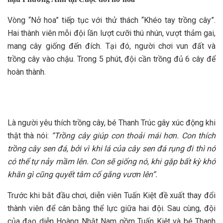
Vòng “Nở hoa” tiếp tục với thử thách “Khéo tay trồng cây”.
Hai thành viên mỗi đội lần lượt cưỡi thú nhún, vượt thảm gai,
mang cây giống đến đích. Tại đó, người chơi vun đất và
trồng cây vào chậu. Trong 5 phút, đội cần trồng đủ 6 cây để
hoàn thành.
Là người yêu thích trồng cây, bé Thanh Trúc gây xúc động khi
thật thà nói:
“Trồng cây giúp con thoải mái hơn. Con thích
trồng cây sen đá, bởi vì khi lá của cây sen đá rụng đi thì nó
có thể tự nảy mầm lên. Con sẽ giống nó, khi gặp bất kỳ khó
khăn gì cũng quyết tâm cố gắng vươn lên”.
Trước khi bắt đầu chơi, diễn viên Tuấn Kiệt đề xuất thay đổi
thành viên để cân bằng thể lực giữa hai đội. Sau cùng, đội
của đạo diễn Hoàng Nhật Nam gồm Tuấn Kiệt và bé Thanh