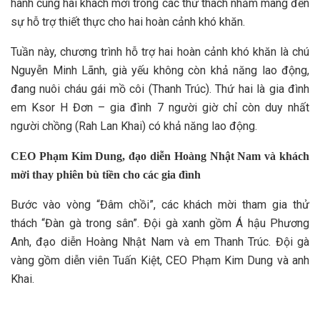
hành cùng hai khách mời trong các thử thách nhằm mang đến
sự hỗ trợ thiết thực cho hai hoàn cảnh khó khăn.
Tuần này, chương trình hỗ trợ hai hoàn cảnh khó khăn là chú
Nguyễn Minh Lãnh, già yếu không còn khả năng lao động,
đang nuôi cháu gái mồ côi (Thanh Trúc). Thứ hai là gia đình
em Ksor H Đơn – gia đình 7 người giờ chỉ còn duy nhất
người chồng (Rah Lan Khai) có khả năng lao động.
CEO Phạm Kim Dung, đạo diễn Hoàng Nhật Nam và khách
mời thay phiên bù tiền cho các gia đình
Bước vào vòng “Đâm chồi”, các khách mời tham gia thử
thách “Đàn gà trong sân”. Đội gà xanh gồm Á hậu Phương
Anh, đạo diễn Hoàng Nhật Nam và em Thanh Trúc. Đội gà
vàng gồm diễn viên Tuấn Kiệt, CEO Phạm Kim Dung và anh
Khai.