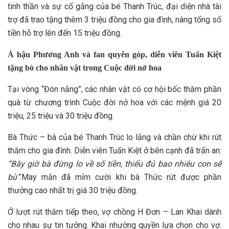
tinh thần và sự cố gắng của bé Thanh Trúc, đại diện nhà tài
trợ đã trao tặng thêm 3 triệu đồng cho gia đình, nâng tổng số
tiền hỗ trợ lên đến 15 triệu đồng.
Á hậu Phương Anh và fan quyên góp, diễn viên Tuấn Kiệt
tặng bò cho nhân vật trong Cuộc đời nở hoa
Tại vòng “Đón nắng”, các nhân vật có cơ hội bốc thăm phần
quà từ chương trình Cuộc đời nở hoa với các mệnh giá 20
triệu, 25 triệu và 30 triệu đồng.
Bà Thức – bà của bé Thanh Trúc lo lắng và chần chừ khi rút
thăm cho gia đình. Diễn viên Tuấn Kiệt ở bên cạnh đã trấn an:
“Bây giờ bà đừng lo về số tiền, thiếu đủ bao nhiêu con sẽ
bù”
.May mắn đã mỉm cười khi bà Thức rút được phần
thưởng cao nhất trị giá 30 triệu đồng.
Ở lượt rút thăm tiếp theo, vợ chồng H Đơn – Lan Khai dành
cho nhau sự tin tưởng. Khai nhường quyền lựa chọn cho vợ.