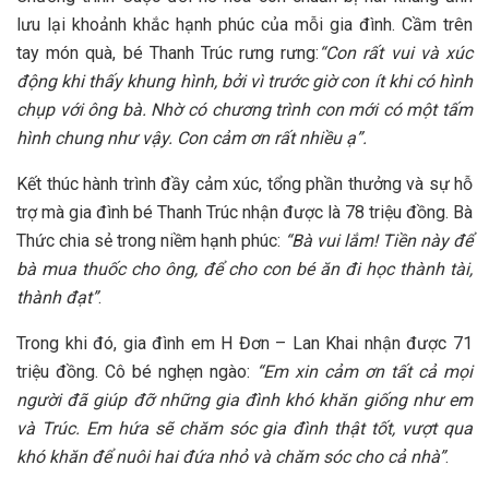
lưu lại khoảnh khắc hạnh phúc của mỗi gia đình. Cầm trên
tay món quà, bé Thanh Trúc rưng rưng:
“Con rất vui và xúc
động khi thấy khung hình, bởi vì trước giờ con ít khi có hình
chụp với ông bà. Nhờ có chương trình con mới có một tấm
hình chung như vậy. Con cảm ơn rất nhiều ạ”.
Kết thúc hành trình đầy cảm xúc, tổng phần thưởng và sự hỗ
trợ mà gia đình bé Thanh Trúc nhận được là 78 triệu đồng. Bà
Thức chia sẻ trong niềm hạnh phúc:
“Bà vui lắm! Tiền này để
bà mua thuốc cho ông, để cho con bé ăn đi học thành tài,
thành đạt”
.
Trong khi đó, gia đình em H Đơn – Lan Khai nhận được 71
triệu đồng. Cô bé nghẹn ngào:
“Em xin cảm ơn tất cả mọi
người đã giúp đỡ những gia đình khó khăn giống như em
và Trúc. Em hứa sẽ chăm sóc gia đình thật tốt, vượt qua
khó khăn để nuôi hai đứa nhỏ và chăm sóc cho cả nhà”
.