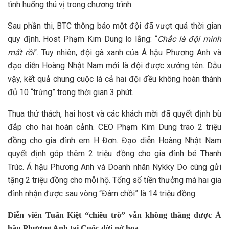
tình huống thú vị trong chương trình.
Sau phần thi, BTC thông báo một đội đã vượt quá thời gian
quy định. Host Phạm Kim Dung lo lắng: “
Chắc là đội mình
mất rồi
“. Tuy nhiên, đội gà xanh của Á hậu Phương Anh và
đạo diễn Hoàng Nhật Nam mới là đội được xướng tên. Dẫu
vậy, kết quả chung cuộc là cả hai đội đều không hoàn thành
đủ 10 “trứng” trong thời gian 3 phút.
Thua thử thách, hai host và các khách mời đã quyết định bù
đắp cho hai hoàn cảnh. CEO Phạm Kim Dung trao 2 triệu
đồng cho gia đình em H Đơn. Đạo diễn Hoàng Nhật Nam
quyết định góp thêm 2 triệu đồng cho gia đình bé Thanh
Trúc. Á hậu Phương Anh và Doanh nhân Nykky Do cùng gửi
tặng 2 triệu đồng cho mỗi hộ. Tổng số tiền thưởng mà hai gia
đình nhận được sau vòng “Đâm chồi” là 14 triệu đồng.
Diễn viên Tuấn Kiệt “chiêu trò” vẫn không thắng được Á
hậu Phương Anh tại Cuộc đời nở hoa