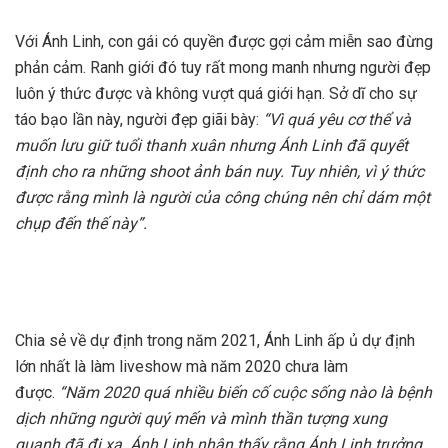
Với Ánh Linh, con gái có quyền được gợi cảm miễn sao đừng
phản cảm. Ranh giới đó tuy rất mong manh nhưng người đẹp
luôn ý thức được và không vượt quá giới hạn. Sở dĩ cho sự
táo bạo lần này, người đẹp giãi bày:
“Vì quá yêu cơ thể và
muốn lưu giữ tuổi thanh xuân nhưng Ánh Linh đã quyết
định cho ra những shoot ảnh bán nuy. Tuy nhiên, vì ý thức
được rằng mình là người của công chúng nên chỉ dám một
chụp đến thế này”.
Chia sẻ về dự định trong năm 2021, Ánh Linh ấp ủ dự định
lớn nhất là làm liveshow mà năm 2020 chưa làm
được.
“Năm 2020 quá nhiều biến cố cuộc sống nào là bệnh
dịch những người quý mến và mình thần tượng xung
quanh đã đi xa. Ánh Linh nhận thấy rằng Ánh Linh trưởng