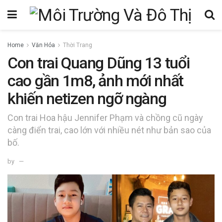
Home
Văn Hóa
Thời Trang
Con trai Quang Dũng 13 tuổi
cao gần 1m8, ảnh mới nhất
khiến netizen ngỡ ngàng
Con trai Hoa hậu Jennifer Phạm và chồng cũ ngày
càng điển trai, cao lớn với nhiều nét như bản sao của
bố.
by