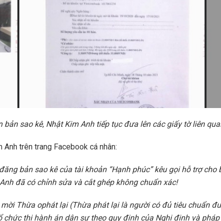
 bản sao kê, Nhật Kim Anh tiếp tục đưa lên các giấy tờ liên quan
 Anh trên trang Facebook cá nhân:
ng bản sao kê của tài khoản “Hạnh phúc” kêu gọi hỗ trợ cho bà 
 Anh đã có chỉnh sửa và cắt ghép không chuẩn xác!
i Thừa ophát lại (Thừa phát lại là người có đủ tiêu chuẩn đư
tổ chức thi hành án dân sự theo quy định của Nghị định và pháp l