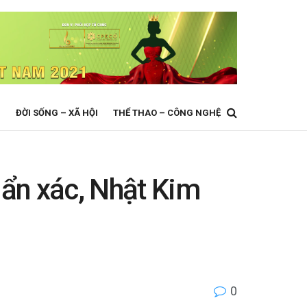
N
ĐỜI SỐNG – XÃ HỘI
THỂ THAO – CÔNG NGHỆ
uẩn xác, Nhật Kim
0