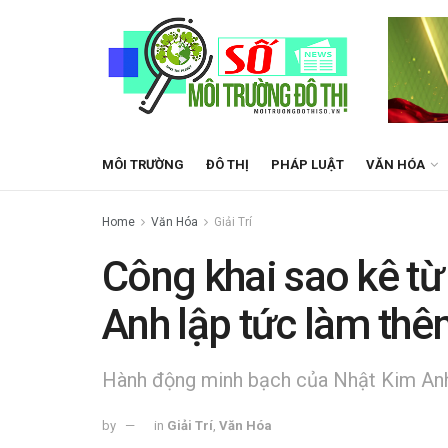
MÔI TRƯỜNG
ĐÔ THỊ
PHÁP LUẬT
VĂN HÓA
Home
Văn Hóa
Giải Trí
Công khai sao kê từ
Anh lập tức làm th
Hành động minh bạch của Nhật Kim Anh
by
in
Giải Trí
,
Văn Hóa