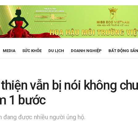
MEDIA
SỨC KHỎE
DU LỊCH
DOANH NGHIỆP
BẤT ĐỘNG SẢ
 thiện vẫn bị nói không ch
êm 1 bước
 đang được nhiều người ủng hộ.