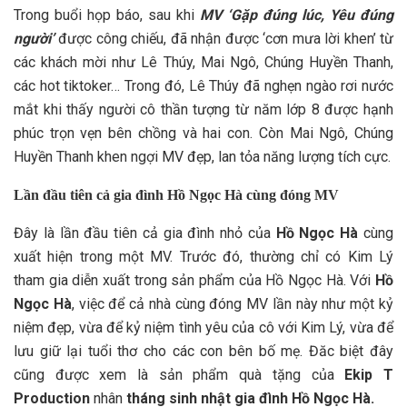
Trong buổi họp báo, sau khi
MV ‘Gặp đúng lúc, Yêu đúng
người’
được công chiếu, đã nhận được ‘cơn mưa lời khen’ từ
các khách mời như Lê Thúy, Mai Ngô, Chúng Huyền Thanh,
các hot tiktoker… Trong đó, Lê Thúy đã nghẹn ngào rơi nước
mắt khi thấy người cô thần tượng từ năm lớp 8 được hạnh
phúc trọn vẹn bên chồng và hai con. Còn Mai Ngô, Chúng
Huyền Thanh khen ngợi MV đẹp, lan tỏa năng lượng tích cực.
Lần đầu tiên cả gia đình Hồ Ngọc Hà cùng đóng MV
Đây là lần đầu tiên cả gia đình nhỏ của
Hồ Ngọc Hà
cùng
xuất hiện trong một MV. Trước đó, thường chỉ có Kim Lý
tham gia diễn xuất trong sản phẩm của Hồ Ngọc Hà. Với
Hồ
Ngọc Hà
, việc để cả nhà cùng đóng MV lần này như một kỷ
niệm đẹp, vừa để kỷ niệm tình yêu của cô với Kim Lý, vừa để
lưu giữ lại tuổi thơ cho các con bên bố mẹ. Đăc biệt đây
cũng được xem là sản phẩm quà tặng của
Ekip T
Production
nhân
tháng sinh nhật gia đình Hồ Ngọc Hà.