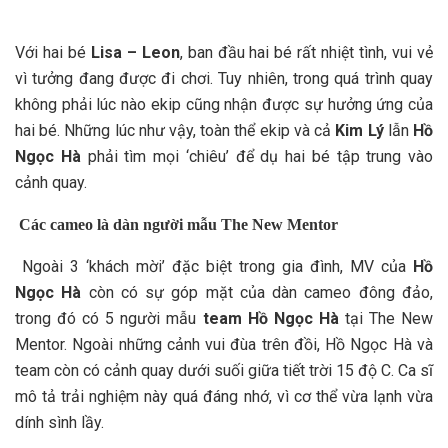
Với hai bé
Lisa – Leon
, ban đầu hai bé rất nhiệt tình, vui vẻ
vì tưởng đang được đi chơi. Tuy nhiên, trong quá trình quay
không phải lúc nào ekip cũng nhận được sự hưởng ứng của
hai bé. Những lúc như vậy, toàn thể ekip và cả
Kim Lý
lẫn
Hồ
Ngọc Hà
phải tìm mọi ‘chiêu’ để dụ hai bé tập trung vào
cảnh quay.
Các cameo là dàn người mẫu The New Mentor
Ngoài 3 ‘khách mời’ đặc biệt trong gia đình, MV của
Hồ
Ngọc Hà
còn có sự góp mặt của dàn cameo đông đảo,
trong đó có 5 người mẫu
team Hồ Ngọc Hà
tại The New
Mentor. Ngoài những cảnh vui đùa trên đồi, Hồ Ngọc Hà và
team còn có cảnh quay dưới suối giữa tiết trời 15 độ C. Ca sĩ
mô tả trải nghiệm này quá đáng nhớ, vì cơ thể vừa lạnh vừa
dính sình lầy.