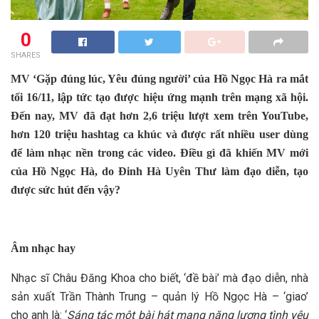
0
SHARES
MV ‘Gặp đúng lúc, Yêu đúng người’ của Hồ Ngọc Hà ra mắt
tối 16/11, lập tức tạo được hiệu ứng mạnh trên mạng xã hội.
Đến nay, MV đã đạt hơn 2,6 triệu lượt xem trên YouTube,
hơn 120 triệu hashtag ca khúc và được rất nhiều user dùng
để làm nhạc nền trong các video. Điều gì đã khiến MV mới
của Hồ Ngọc Hà, do Đinh Hà Uyên Thư làm đạo diễn, tạo
được sức hút đến vậy?
Âm nhạc hay
Nhạc sĩ Châu Đăng Khoa cho biết, ‘đề bài’ mà đạo diễn, nhà
sản xuất Trần Thành Trung – quản lý Hồ Ngọc Hà – ‘giao’
cho anh là: ‘
Sáng tác một bài hát mang năng lượng tình yêu