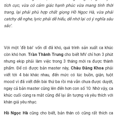
tích cực, vừa có cảm giác hạnh phúc vừa mang tính thời
trang, lại phải phù hợp chất giọng Hồ Ngọc Hà, vừa phải
catchy dễ nghe, lyric phải dễ hiểu, dễ nhớ lại có ý nghĩa sâu
sắc’.
Với một ‘đề bài’ vốn dĩ đã khó, quá trình sản xuất ca khúc
còn khó hơn.
Trần Thành Trung
cho biết MV chỉ hơn 3 phút
nhưng ekip phải làm việc trong 3 tháng mới ra được thành
phẩm. Để có được bản master này,
Châu Đăng Khoa
phải
viết tới 4 bài khác nhau, đến mức có lúc buồn, giận, tuột
mood vì đã viết đến bài thứ ba rồi mà vẫn chưa được duyệt,
ngay cả bản master cũng lên đến hơn con số 10. Nhờ vậy, ca
khúc cuối cùng ra mắt cũng để lại ấn tượng và yêu thích với
khán giả yêu nhạc.
Hồ Ngọc Hà
cũng cho biết, bản thân cô cũng rất thích ca