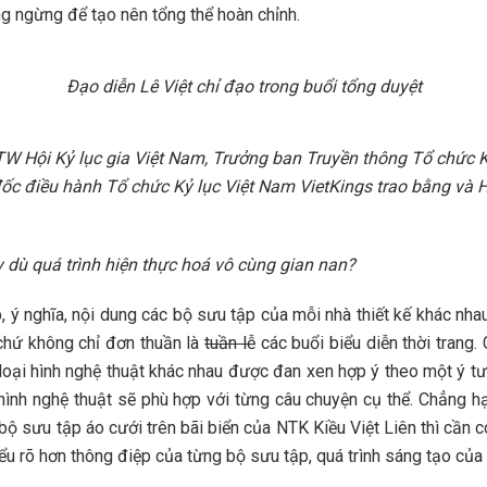
ng ngừng để tạo nên tổng thể hoàn chỉnh.
Đạo diễn Lê Việt chỉ đạo trong buổi tổng duyệt
 Hội Kỷ lục gia Việt Nam, Trưởng ban Truyền thông Tổ chức 
đốc điều hành Tổ chức Kỷ lục Việt Nam VietKings trao bằng và
y dù quá trình hiện thực hoá vô cùng gian nan?
, ý nghĩa, nội dung các bộ sưu tập của mỗi nhà thiết kế khác nha
g chứ không chỉ đơn thuần là
tuần lễ
các buổi biểu diễn thời trang.
loại hình nghệ thuật khác nhau được đan xen hợp ý theo một ý t
 hình nghệ thuật sẽ phù hợp với từng câu chuyện cụ thể. Chẳng 
 bộ sưu tập áo cưới trên bãi biển của NTK Kiều Việt Liên thì cần
hiểu rõ hơn thông điệp của từng bộ sưu tập, quá trình sáng tạo của