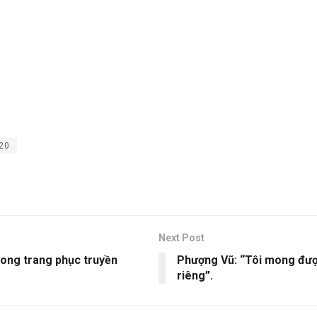
20
Next Post
rong trang phục truyền
Phượng Vũ: “Tôi mong đượ
riêng”.