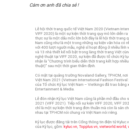
Cám ơn anh đã chia sẻ !
Lễ hội thời trang quốc tế Việt Nam 2020 (Vietnam Intern
VIFF 2020) là một sự kiện thời trang quy mô lớn diễn 
thực sự là một dấu mốc lớn bởi đây là lễ hội thời trang q
Nam cũng như là một trong những sự kiện văn hóa có n
với 400 lượt người mẫu, nghệ sĩ hoạt động ở nhiều lĩnh v
và 13 nhà thiết kế nổi bật trong làng thời trang Việt cùn
nghệ thuật tại VIFF 2020, sự kiện đã được tổ chức Kỷ l
nhận là “Chương trình biểu diễn thời trang kết hợp nhiều
thuật)” sau một thời gian thẩm định.
Có mặt tại quảng trường Novaland Gallery, TPHCM, nơi di
Việt Nam 2021 (Vietnam International Fashion Festival
của Tổ chức Kỷ lục Việt Nam – Vietkings đã trao bằng 
Entertainment & Media.
Lễ đón nhận Kỷ lục Việt Nam cũng là phần mở đầu cho sự
2021 (VIFF 2021). Tiếp nối sự kiện VIFF 2020, VIFF 20
chỉ là một sự kiện thời trang đơn thuần mà còn là sân ch
nhau tại TP.HCM nói chung và Việt Nam nói riêng.
Kỷ lục được đăng tải trên Cổng thông tin điện tử Kyluc
của Kỷ lục, gồm:
kyluc.vn
,
Topplus.vn
,
vietworld.world
,