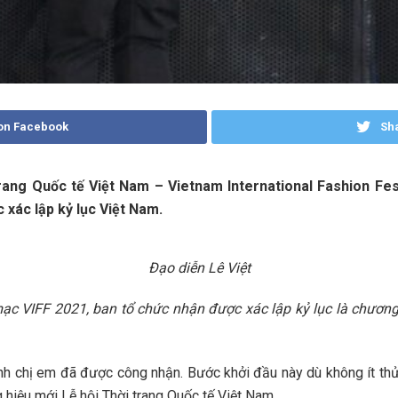
on Facebook
Sha
rang Quốc tế Việt Nam – Vietnam International Fashion Festi
 xác lập kỷ lục Việt Nam.
Đạo diễn Lê Việt
 VIFF 2021, ban tổ chức nhận được xác lập kỷ lục là chương tr
anh chị em đã được công nhận. Bước khởi đầu này dù không ít th
 hiệu mới Lễ hội Thời trang Quốc tế Việt Nam.