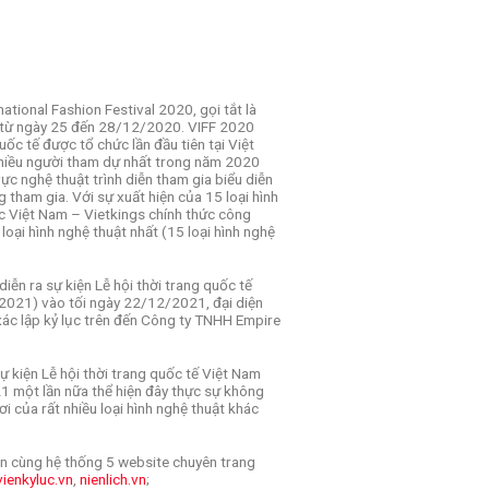
ational Fashion Festival 2020, gọi tắt là
ra từ ngày 25 đến 28/12/2020. VIFF 2020
uốc tế được tổ chức lần đầu tiên tại Việt
hiều người tham dự nhất trong năm 2020
ực nghệ thuật trình diễn tham gia biểu diễn
g tham gia. Với sự xuất hiện của 15 loại hình
ục Việt Nam – Vietkings chính thức công
 loại hình nghệ thuật nhất (15 loại hình nghệ
ễn ra sự kiện Lễ hội thời trang quốc tế
 2021) vào tối ngày 22/12/2021, đại diện
xác lập kỷ lục trên đến Công ty TNHH Empire
 kiện Lễ hội thời trang quốc tế Việt Nam
21 một lần nữa thể hiện đây thực sự không
ơi của rất nhiều loại hình nghệ thuật khác
.vn cùng hệ thống 5 website chuyên trang
vienkyluc.vn
,
nienlich.vn
;