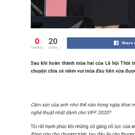
0
20
Share 
SHARES
VIEWS
Sau khi hoàn thành mùa hai của Lễ hội Thời t
chuyện chia sẻ niềm vui mùa đầu tiên vừa được
Cảm xúc của anh như thế nào trong ngày khai mạc
nghệ thuật nhất dành cho VIFF 2020?
Tôi rất hạnh phúc khi những cố gắng nỗ lực của 
đóng góp cho chương trình, tạo dấu ấn cho thương