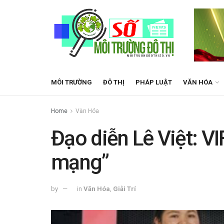
MÔI TRƯỜNG
ĐÔ THỊ
PHÁP LUẬT
VĂN HÓA
Home
Văn Hóa
Đạo diễn Lê Việt: VI
mạng”
by
in
Văn Hóa
,
Giải Trí