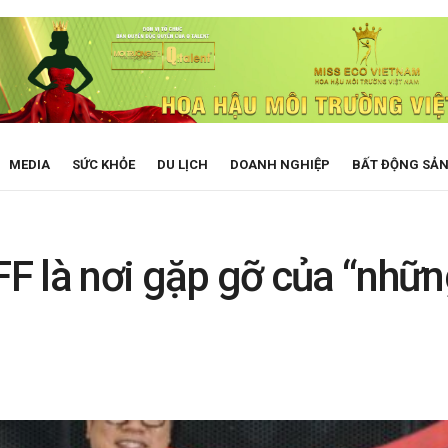
MEDIA
SỨC KHỎE
DU LỊCH
DOANH NGHIỆP
BẤT ĐỘNG SẢ
FF là nơi gặp gỡ của “nhữn