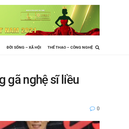
N
ĐỜI SỐNG – XÃ HỘI
THỂ THAO – CÔNG NGHỆ
g gã nghệ sĩ liều
0