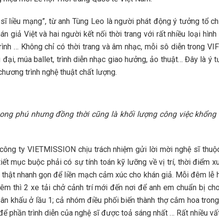
sĩ liều mạng”, từ anh Tùng Leo là người phát động ý tưởng tổ ch
n giả Việt và hai người kết nối thời trang với rất nhiều loại hì
rình … Không chỉ có thời trang và âm nhạc, mỗi sô diễn trong VI
đại, múa ballet, trình diễn nhạc giao hưởng, ảo thuật… Đây là ý
ương trình nghệ thuật chất lượng.
phong phú nhưng đồng thời cũng là khối lượng công việc khổng 
 công ty VIETMISSION chịu trách nhiệm gửi lời mời nghệ sĩ thuộ
ết mục buộc phải có sự tính toán kỹ lưỡng về vị trí, thời điểm x
í thật nhanh gọn để liền mạch cảm xúc cho khán giả. Mỗi đêm lễ 
đêm thì 2 xe tải chở cảnh trí mới đến nơi để anh em chuẩn bị ch
sân khấu ở lầu 1; cả nhóm điều phối biến thành thợ cắm hoa trong
ể phần trình diễn của nghệ sĩ được toả sáng nhất … Rất nhiều vất 