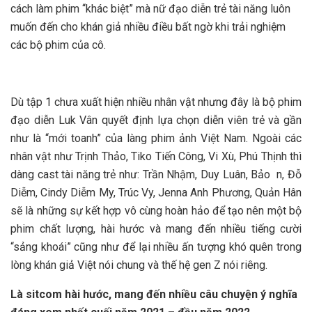
cách làm phim “khác biệt” mà nữ đạo diễn trẻ tài năng luôn
muốn đến cho khán giả nhiều điều bất ngờ khi trải nghiệm
các bộ phim của cô.
Dù tập 1 chưa xuất hiện nhiều nhân vật nhưng đây là bộ phim
đạo diễn Luk Vân quyết định lựa chọn diễn viên trẻ và gần
như là “mới toanh” của làng phim ảnh Việt Nam. Ngoài các
nhân vật như Trịnh Thảo, Tiko Tiến Công, Vi Xù, Phú Thịnh thì
dàng cast tài năng trẻ như: Trần Nhậm, Duy Luân, Bảo n, Đỗ
Diễm, Cindy Diễm My, Trúc Vy, Jenna Anh Phương, Quản Hân
sẽ là những sự kết hợp vô cùng hoàn hảo để tạo nên một bộ
phim chất lượng, hài hước và mang đến nhiều tiếng cười
“sảng khoái” cũng như để lại nhiều ấn tượng khó quên trong
lòng khán giả Việt nói chung và thế hệ gen Z nói riêng.
Là sitcom hài hước, mang đến nhiều câu chuyện ý nghĩa