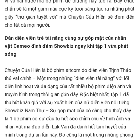
vị và hài hước mà bộ phim dễ thương này tạo ra. Đây chắc
chắn sẽ là một gam màu cực kỳ tươi sáng tạo ra những phút
giây “thư giãn tuyệt vời” mà Chuyện Của Hiền sẽ đem đến
cho tất cả mọi người.
Dàn diễn viên trẻ tài năng cùng sự góp mặt của nhân
vật Cameo đình đám Showbiz ngay khi tập 1 vừa phát
sóng
Chuyện Của Hiền là bộ phim sitcom do diễn viên Trịnh Thảo
thủ vai chính – Một trong những “diễn viên tài năng” với lối
diễn linh hoạt và đa dạng của rất nhiều bộ phim điện ảnh và
truyền hình trong thời gian gần đây. Đặc biệt nhất, tập 1 đã
thu hút khán giả với sự xuất hiện của nữ diễn viên nổi tiếng
Showbiz Nam Thư – Sự góp mặt của cô càng cho thấy đây
là 1 bộ phim có sự đầu tư hết sức chỉnh chu về hình ảnh và
nhân vật mà đạo diễn Luk Vân đã dành hết tâm huyết của
mình trong dự án lần này. Đó cũng là một trong những phong