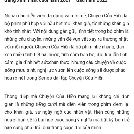
đáng xem nhất cuối năm 2021 – đầu năm 2022
Ngoài dàn diễn viên đa dạng và mới mẻ, Chuyện Của Hiền là
bộ phim phù hợp với hầu hết mọi khán giả, từ những khán giả
khó tính nhất. Với nội dung gần gũi, tình tiết trong bộ phim là
những câu chuyện, những vấn đề vụn vặt xảy ra thường nhật
với mỗi người. Chuyện Của Hiền là bộ phim nhẹ nhàng, đan
xen nhiều tình tiết hài hước, tình cảm bạn bè, đôi lứa lẫn tình
cảm gia đình hết sứcchân thực. Những câu chuyện về cuộc
sống mưu sinh, nghị lực vươn lên cuộc sống sẽ được phác
họa rõ nét trong Series dài tập Chuyện Của Hiền.
Thông điệp mà Chuyện Của Hiền mang lại không chỉ đơn
giản là những tiếng cười mà diễn viên trong phim đem lại
cho khán giả, sự ngây ngô của nhân vật Hiền cùng những
người bạn sẽ là bài học cuộc sống ý nghĩa mà bất kỳ bạn trẻ
nào cũng phải trải qua trong cuộc đời của mình.