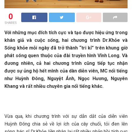
0
SHARES
Với những mục đích tích cực và tạo được hiệu ứng trong
khán giả và cuộc sống, hai chương trình Dr.Khỏe và
Sống khỏe mỗi ngày đã trở thành “tri kỉ” trên khung giờ
phát sóng quen thuộc của đài truyền hình Vĩnh Long. Và
đương nhiên, cả hai chương trình cũng tiếp tục nhận
được sự ủng hộ hết mình của dàn diễn viên, MC nổi tiếng
như Huỳnh Đông, Nguyệt Ánh, Ngọc Hương, Nguyên
Khang và rất nhiều chuyên gia nổi tiếng khác.
Vừa qua, khi chương trình với sự dẫn dắt của diễn viên
Huỳnh Đông chia sẻ về lợi ích của cây chuối, tỏi đen lên
sóng, bác sĩ Dr.Khỏe liền nhận lại rất nhiều phản hồi tích cực