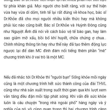
từ phía khán giả. Mọi người cho biết rằng, với sự thể hiện
vừa hay vừa dí dỏm, tinh tế lại rất đúng về khoa học, bác sĩ
Dr.Khỏe đã cho mọi người nhiều kiến thức hay mà không
phải lúc nào cũng biết. Bác sĩ Dr.Khỏe và Huỳnh Đông cũng
như Nguyệt Ánh đã nói về cách bảo vệ tế bào gan, hay làm
sao giảm mỡ xấu, bồi bổ khí huyết, chữa chứng ợ chua…
Chính những thông tin hay như thế này đã tạo thêm động lực
ngược lại để dàn MC đình đám nổi tiếng thêm phần “mê”
chương trình khi ở vai trò là một MC.
Nếu đã nhắc tới Dr.Khỏe thì “người bạn” Sống khỏe mỗi ngày
cũng là một chương trình hết sức thành công của đài THVL
cũng như nhà sản xuất trong suốt thời gian qua khi lượt xem
vẫn tăng đều đặn mỗi tập phát sóng. Khi vấn đề sức khỏe
luôn là câu chuyện “trong nhà ngoài phố” hàng ngày và ý
nghĩa của nó vô cùng quan trọng thì hai chương trình càng