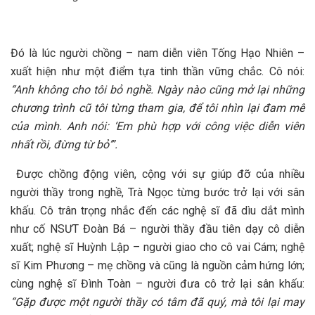
Đó là lúc người chồng – nam diễn viên Tống Hạo Nhiên –
xuất hiện như một điểm tựa tinh thần vững chắc. Cô nói:
“Anh không cho tôi bỏ nghề. Ngày nào cũng mở lại những
chương trình cũ tôi từng tham gia, để tôi nhìn lại đam mê
của mình. Anh nói: ‘Em phù hợp với công việc diễn viên
nhất rồi, đừng từ bỏ’”.
Được chồng động viên, cộng với sự giúp đỡ của nhiều
người thầy trong nghề, Trà Ngọc từng bước trở lại với sân
khấu. Cô trân trọng nhắc đến các nghệ sĩ đã dìu dắt mình
như cố NSƯT Đoàn Bá – người thầy đầu tiên dạy cô diễn
xuất; nghệ sĩ Huỳnh Lập – người giao cho cô vai Cám; nghệ
sĩ Kim Phương – mẹ chồng và cũng là nguồn cảm hứng lớn;
cùng nghệ sĩ Đình Toàn – người đưa cô trở lại sân khấu:
“Gặp được một người thầy có tâm đã quý, mà tôi lại may