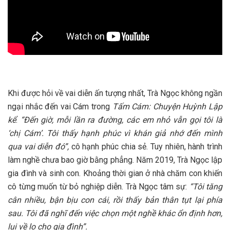
Khi được hỏi về vai diễn ấn tượng nhất, Trà Ngọc không ngần
ngại nhắc đến vai Cám trong
Tấm Cám: Chuyện Huỳnh Lập
kể
.
“Đến giờ, mỗi lần ra đường, các em nhỏ vẫn gọi tôi là
‘chị Cám’. Tôi thấy hạnh phúc vì khán giả nhớ đến mình
qua vai diễn đó”,
cô hạnh phúc chia sẻ. Tuy nhiên, hành trình
làm nghề chưa bao giờ bằng phẳng. Năm 2019, Trà Ngọc lập
gia đình và sinh con. Khoảng thời gian ở nhà chăm con khiến
cô từng muốn từ bỏ nghiệp diễn. Trà Ngọc tâm sự:
“Tôi tăng
cân nhiều, bận bịu con cái, rồi thấy bản thân tụt lại phía
sau. Tôi đã nghĩ đến việc chọn một nghề khác ổn định hơn,
lui về lo cho gia đình”.