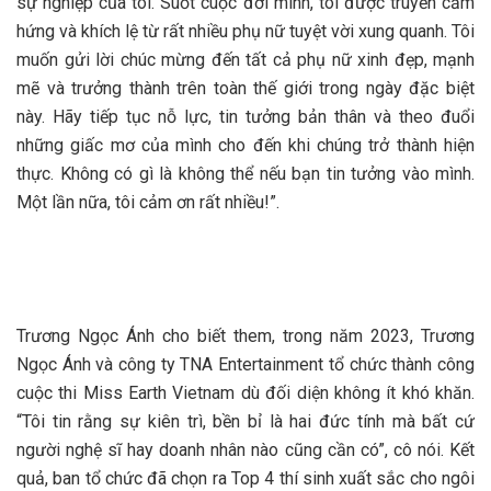
sự nghiệp của tôi. Suốt cuộc đời mình, tôi được truyền cảm
hứng và khích lệ từ rất nhiều phụ nữ tuyệt vời xung quanh. Tôi
muốn gửi lời chúc mừng đến tất cả phụ nữ xinh đẹp, mạnh
mẽ và trưởng thành trên toàn thế giới trong ngày đặc biệt
này. Hãy tiếp tục nỗ lực, tin tưởng bản thân và theo đuổi
những giấc mơ của mình cho đến khi chúng trở thành hiện
thực. Không có gì là không thể nếu bạn tin tưởng vào mình.
Một lần nữa, tôi cảm ơn rất nhiều!”.
Trương Ngọc Ánh cho biết them, trong năm 2023, Trương
Ngọc Ánh và công ty TNA Entertainment tổ chức thành công
cuộc thi Miss Earth Vietnam dù đối diện không ít khó khăn.
“Tôi tin rằng sự kiên trì, bền bỉ là hai đức tính mà bất cứ
người nghệ sĩ hay doanh nhân nào cũng cần có”, cô nói. Kết
quả, ban tổ chức đã chọn ra Top 4 thí sinh xuất sắc cho ngôi