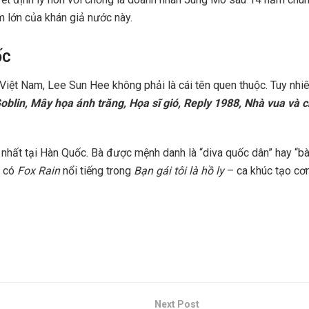
m lớn của khán giả nước này.
ốc
iệt Nam, Lee Sun Hee không phải là cái tên quen thuộc. Tuy nhiên
 Goblin, Mây họa ánh trăng, Họa sĩ gió, Reply 1988, Nhà vua và
nhất tại Hàn Quốc. Bà được mệnh danh là “diva quốc dân” hay “bà
ó có
Fox Rain
nổi tiếng trong
Bạn gái tôi là hồ ly
– ca khúc tạo cơn
Next Post