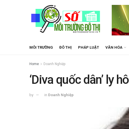
MÔI TRƯỜNG
ĐÔ THỊ
PHÁP LUẬT
VĂN HÓA
Home
Doanh Nghiệp
‘Diva quốc dân’ ly 
by
in
Doanh Nghiệp