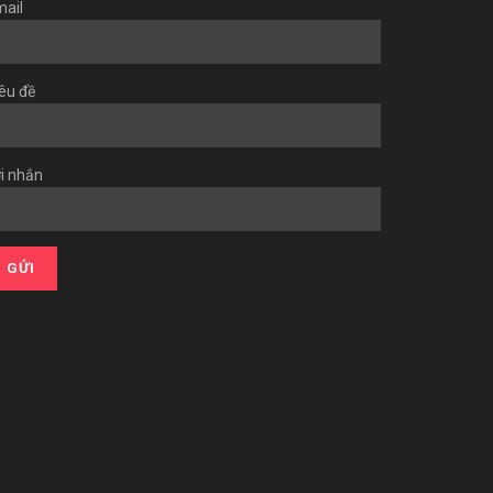
ail
êu đề
i nhắn