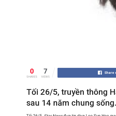
0
7
Share 
SHARES
VIEWS
Tối 26/5, truyền thông 
sau 14 năm chung sống. 
Tối 26/5,
Star News
đưa tin diva Lee Sun Hee quy