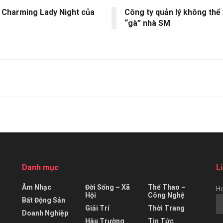
 Charming Lady Night của
Công ty quản lý không thể 
“gà” nhà SM
Danh mục
L
Âm Nhạc
Đời Sống – Xã
Thể Thao –
Họ
Hội
Công Nghệ
Bất Động Sản
Giải Trí
Thời Trang
Doanh Nghiệp
Hậu Trường
Tin Tức