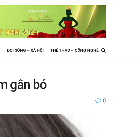
N
ĐỜI SỐNG – XÃ HỘI
THỂ THAO – CÔNG NGHỆ
ăm gắn bó
0