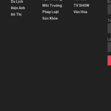
Du Lịch
Em
Môi Trường
TV SHOW
Điện Ảnh
Pháp Luật
Văn Hóa
Đô Thị
Sức Khỏe
Ti
Lờ