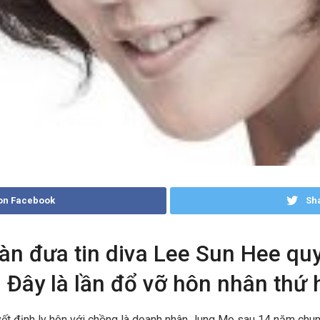
on Facebook
Sha
Hàn đưa tin diva Lee Sun Hee qu
Đây là lần đổ vỡ hôn nhân thứ h
ết định ly hôn với chồng là doanh nhân Jung Mo sau 14 năm chu