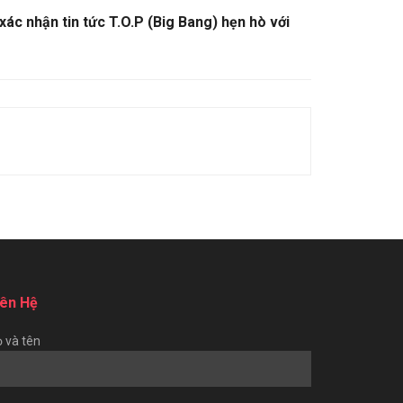
xác nhận tin tức T.O.P (Big Bang) hẹn hò với
iên Hệ
 và tên