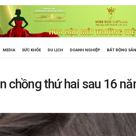
MEDIA
SỨC KHỎE
DU LỊCH
DOANH NGHIỆP
BẤT ĐỘNG SẢ
hôn chồng thứ hai sau 16 n