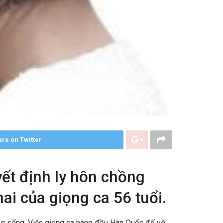
re on Twitter
yết định ly hôn chồng
ai của giọng ca 56 tuổi.
ng sống. Việc giọng ca hàng đầu Hàn Quốc đổ vỡ