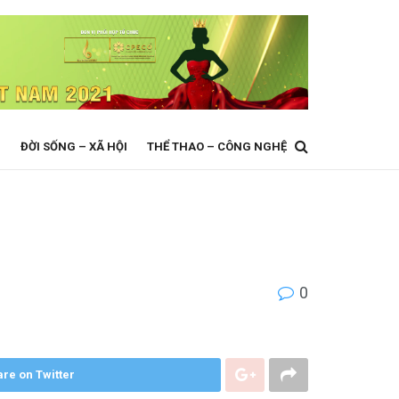
N
ĐỜI SỐNG – XÃ HỘI
THỂ THAO – CÔNG NGHỆ
0
re on Twitter