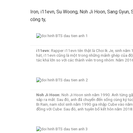
Iron, i11evn, Su Woong, Noh Ji Hoon, Sang Gyun,
công ty,
i11evn
:
Rapper i11evn tên thật là Choi Ik Je, sinh nă
hát, i11evn cũng là một trong những mảnh ghép của đội 
tác khá lớn so với các thành viên trong nhóm. Năm 2016
Noh Ji Hoon
:
Noh Ji Hoon sinh năm 1990. Anh từng gặp
sắp ra mắt. Sau đó, anh đã chuyển đến sống cùng ký túc
Bi Rain, nam idol sinh năm 1990 gia nhập Cube vào năm 
đồng với Cube. Sau đó, anh tuyên bố kết hôn năm 2018