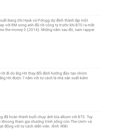
xuất Bang Shi Hyuk và Pdogg dự định thành lập một
ap với RM song anh đã rời công ty trước khi BTS ra mắt
ow me the money 3 (2014). Những năm sau đó, nam rapper
rời đi do Big Hit thay đổi định hướng đào tạo nhóm
Big Hit được 7 năm với tư cách là nhà sản xuất kiêm
g đã hoàn thành buổi chụp ảnh bìa album với BTS. Tuy
u Woong tham gia chương trình sống còn The Unit+ và
ạt động với tư cách diễn viên.
Ảnh: Wiki.