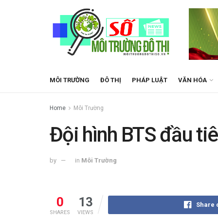
MÔI TRƯỜNG
ĐÔ THỊ
PHÁP LUẬT
VĂN HÓA
Home
Môi Trường
Đội hình BTS đầu ti
by
in
Môi Trường
0
13
Share 
SHARES
VIEWS