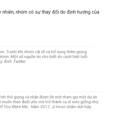
uy nhiên, nhóm có sự thay đổi do định hướng của
ron. Trước khi nhóm cải tổ và bổ sung thêm giọng
hóm. Một số nguồn tin cho biết do cách biệt tuổi
y.
Ảnh: Twitter.
nh thử giọng và nhận được lời mời tham gia một dự án
vì muốn theo đuổi ước mơ trở thành ca sĩ solo giống như
 If You Were Me
… Năm 2017, Ji Hoon chấm dứt hợp