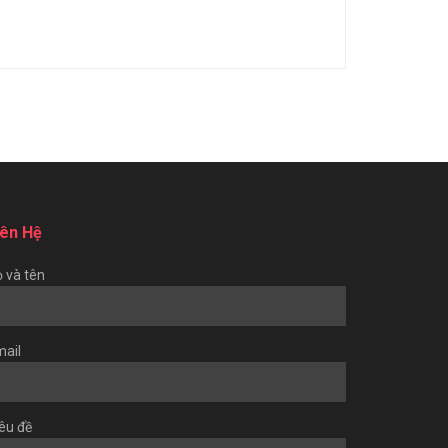
iên Hệ
 và tên
ail
êu đề