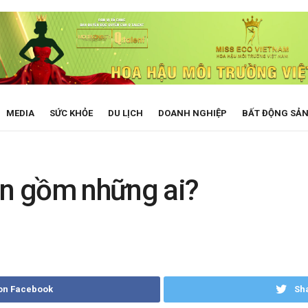
MEDIA
SỨC KHỎE
DU LỊCH
DOANH NGHIỆP
BẤT ĐỘNG SẢ
ên gồm những ai?
on Facebook
Sha