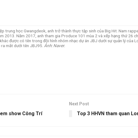
ệp trung học Gwangdeok, anh trở thành thực tập sinh của Big Hit. Nam rapp
 năm 2013. Năm 2017, anh tham gia Produce 101 mùa 2 và xếp hạng thứ 26 ch
oại khác được có tên trong đội hình nhóm nhạc dự án JBJ dưới sự quản lý củ
c ra mắt dưới tên JBJ95.
Ảnh: Naver.
Next Post
 xem show Công Trí
Top 3 HHVN tham quan Lo