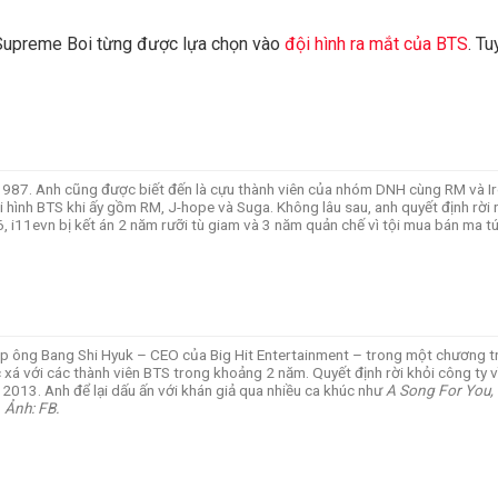
 Supreme Boi từng được lựa chọn vào
đội hình ra mắt của BTS
. T
m 1987. Anh cũng được biết đến là cựu thành viên của nhóm DNH cùng RM và I
hình BTS khi ấy gồm RM, J-hope và Suga. Không lâu sau, anh quyết định rời n
, i11evn bị kết án 2 năm rưỡi tù giam và 3 năm quản chế vì tội mua bán ma tú
 ông Bang Shi Hyuk – CEO của Big Hit Entertainment – trong một chương trì
 xá với các thành viên BTS trong khoảng 2 năm. Quyết định rời khỏi công ty 
2013. Anh để lại dấu ấn với khán giả qua nhiều ca khúc như
A Song For You,
.
Ảnh: FB.