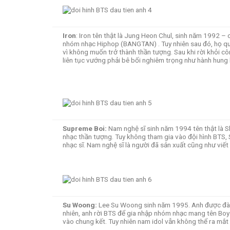
Iron
: Iron tên thật là Jung Heon Chul, sinh năm 1992
nhóm nhạc Hiphop (BANGTAN) . Tuy nhiên sau đó, họ quy
vì không muốn trở thành thần tượng. Sau khi rời khỏi c
liên tục vướng phải bê bối nghiêm trọng như hành hung
Supreme
Boi:
Nam nghệ sĩ sinh năm 1994 tên thật là S
nhạc thần tượng. Tuy không tham gia vào đội hình BTS, 
nhạc sĩ. Nam nghệ sĩ là người đã sản xuất cũng như viết 
Su
Woong
:
Lee Su Woong sinh năm 1995. Anh được đào 
nhiên, anh rời BTS để gia nhập nhóm nhạc mang tên Bo
vào chung kết. Tuy nhiên nam idol vẫn không thể ra mắt