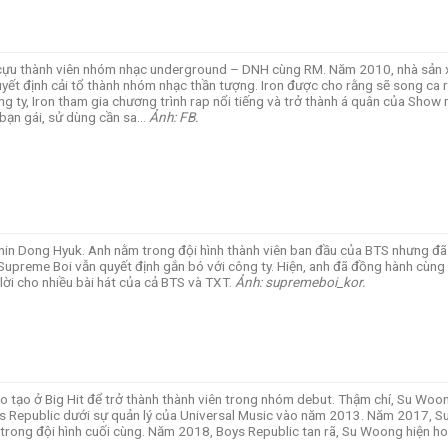
 – cựu thành viên nhóm nhạc underground – DNH cùng RM. Năm 2010, nhà sản 
ết định cải tổ thành nhóm nhạc thần tượng. Iron được cho rằng sẽ song ca r
ông ty, Iron tham gia chương trình rap nổi tiếng và trở thành á quân của Sh
 bạn gái, sử dùng cần sa…
Ảnh: FB.
hin Dong Hyuk. Anh nằm trong đội hình thành viên ban đầu của BTS nhưng đã 
Supreme Boi vẫn quyết định gắn bó với công ty. Hiện, anh đã đồng hành cùng 
lời cho nhiều bài hát của cả BTS và TXT.
Ảnh: supremeboi_kor.
tạo ở Big Hit để trở thành thành viên trong nhóm debut. Thậm chí, Su Woon
ys Republic dưới sự quản lý của Universal Music vào năm 2013. Năm 2017, S
 trong đội hình cuối cùng. Năm 2018, Boys Republic tan rã, Su Woong hiện ho