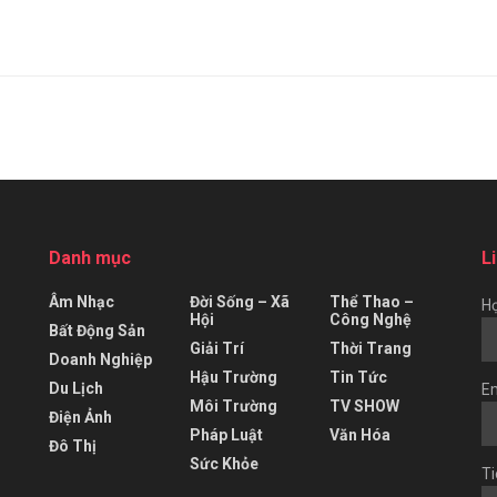
Danh mục
L
Âm Nhạc
Đời Sống – Xã
Thể Thao –
Họ
Hội
Công Nghệ
Bất Động Sản
Giải Trí
Thời Trang
Doanh Nghiệp
Hậu Trường
Tin Tức
Du Lịch
Em
Môi Trường
TV SHOW
Điện Ảnh
Pháp Luật
Văn Hóa
Đô Thị
Sức Khỏe
Ti