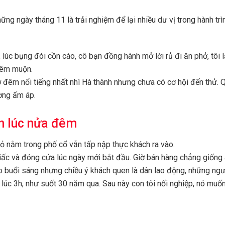
g ngày tháng 11 là trải nghiệm để lại nhiều dư vị trong hành tr
c bụng đói cồn cào, cô bạn đồng hành mở lời rủ đi ăn phở, tôi lậ
đêm muộn.
ở đêm nổi tiếng nhất nhì Hà thành nhưng chưa có cơ hội đến thử. 
ường ấm áp.
h lúc nửa đêm
hỏ nằm trong phố cổ vẫn tấp nập thực khách ra vào.
iấc và đóng cửa lúc ngày mới bắt đầu. Giờ bán hàng chẳng giống 
o buổi sáng nhưng chiều ý khách quen là dân lao động, những ngư
 lúc 3h, như suốt 30 năm qua. Sau này con tôi nối nghiệp, nó muố