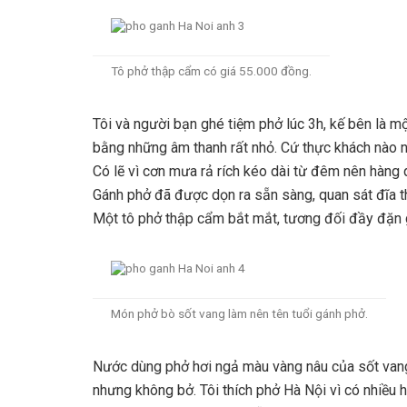
Tô phở thập cẩm có giá 55.000 đồng.
Tôi và người bạn ghé tiệm phở lúc 3h, kế bên là mộ
bằng những âm thanh rất nhỏ. Cứ thực khách nào nó
Có lẽ vì cơn mưa rả rích kéo dài từ đêm nên hàng 
Gánh phở đã được dọn ra sẵn sàng, quan sát đĩa t
Một tô phở thập cẩm bắt mắt, tương đối đầy đặn g
Món phở bò sốt vang làm nên tên tuổi gánh phở.
Nước dùng phở hơi ngả màu vàng nâu của sốt vang 
nhưng không bở. Tôi thích phở Hà Nội vì có nhiều h