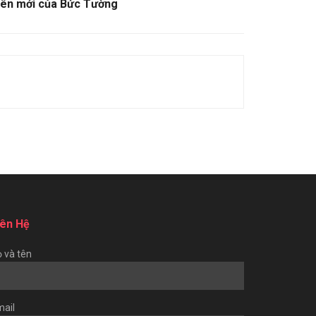
iên mới của Bức Tường
iên Hệ
 và tên
ail