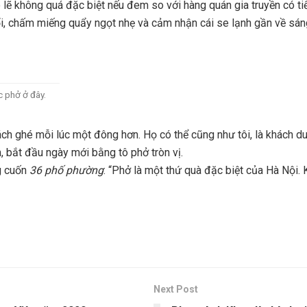
 lẽ không quá đặc biệt nếu đem so với hàng quán gia truyền có ti
ổi, chấm miếng quẩy ngọt nhẹ và cảm nhận cái se lạnh gần về sáng
c phở ở đây.
ách ghé mỗi lúc một đông hơn. Họ có thể cũng như tôi, là khách d
 bắt đầu ngày mới bằng tô phở tròn vị.
g cuốn
36 phố phường
: “Phở là một thứ quà đặc biệt của Hà Nội. 
Next Post