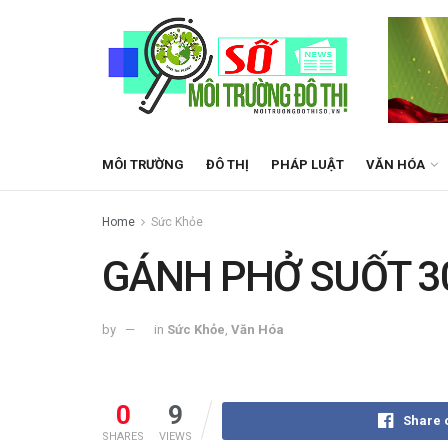
MÔI TRƯỜNG
ĐÔ THỊ
PHÁP LUẬT
VĂN HÓA
Home
Sức Khỏe
GÁNH PHỞ SUỐT 3
by
in
Sức Khỏe
,
Văn Hóa
0
9
Share 
SHARES
VIEWS