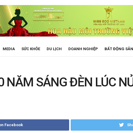
MEDIA
SỨC KHỎE
DU LỊCH
DOANH NGHIỆP
BẤT ĐỘNG SẢ
0 NĂM SÁNG ĐÈN LÚC NỬ
on Facebook
Sha