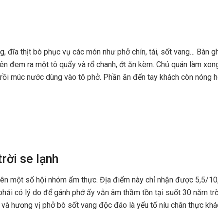
, đĩa thịt bò phục vụ các món như phở chín, tái, sốt vang… Bàn gh
viên đem ra một tô quẩy và rổ chanh, ớt ăn kèm. Chủ quán làm xon
rồi múc nước dùng vào tô phở. Phần ăn đến tay khách còn nóng hổi
trời se lạnh
rên một số hội nhóm ẩm thực. Địa điểm này chỉ nhận được 5,5/10,
 phải có lý do để gánh phở ấy vẫn âm thầm tồn tại suốt 30 năm trờ
 và hương vị phở bò sốt vang độc đáo là yếu tố níu chân thực khá