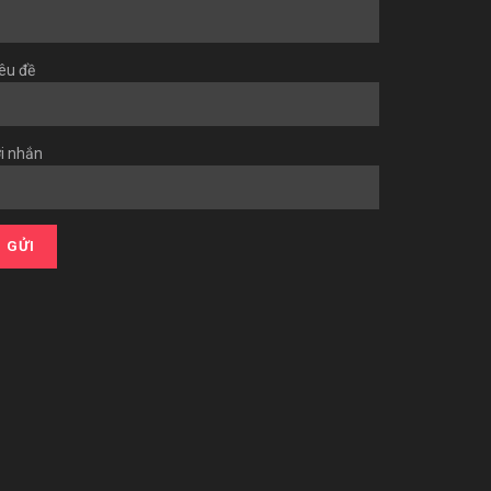
êu đề
i nhắn