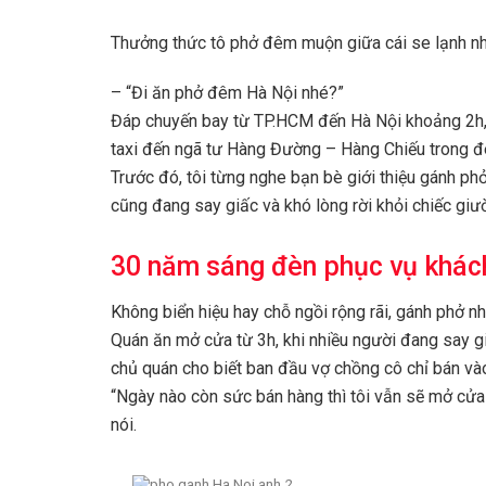
Thưởng thức tô phở đêm muộn giữa cái se lạnh nhữn
– “Đi ăn phở đêm Hà Nội nhé?”
Đáp chuyến bay từ TP.HCM đến Hà Nội khoảng 2h, lú
taxi đến ngã tư Hàng Đường – Hàng Chiếu trong 
Trước đó, tôi từng nghe bạn bè giới thiệu gánh ph
cũng đang say giấc và khó lòng rời khỏi chiếc gi
30 năm sáng đèn phục vụ khác
Không biển hiệu hay chỗ ngồi rộng rãi, gánh phở n
Quán ăn mở cửa từ 3h, khi nhiều người đang say g
chủ quán cho biết ban đầu vợ chồng cô chỉ bán và
“Ngày nào còn sức bán hàng thì tôi vẫn sẽ mở cửa
nói.