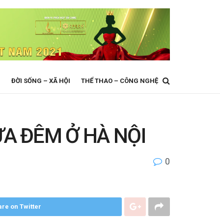
N
ĐỜI SỐNG – XÃ HỘI
THỂ THAO – CÔNG NGHỆ
A ĐÊM Ở HÀ NỘI
0
re on Twitter