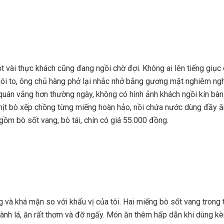
t vài thực khách cũng đang ngồi chờ đợi. Không ai lên tiếng giục
i to, ông chủ hàng phở lại nhắc nhở bằng gương mặt nghiêm nghị:
quán vắng hơn thường ngày, không có hình ảnh khách ngồi kín bàn
hịt bò xếp chồng từng miếng hoàn hảo, nồi chứa nước dùng đầy ă
ồm bò sốt vang, bò tái, chín có giá 55.000 đồng.
và khá mặn so với khẩu vị của tôi. Hai miếng bò sốt vang trong 
ành lá, ăn rất thơm và đỡ ngấy. Món ăn thêm hấp dẫn khi dùng kèm 