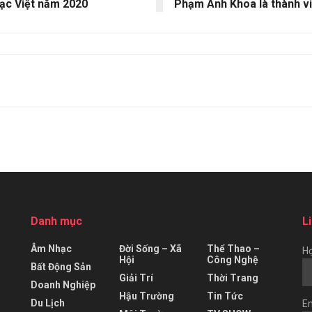
hạc Việt năm 2020
Phạm Anh Khoa là thành v
Danh mục
L
Âm Nhạc
Đời Sống – Xã
Thể Thao –
Họ
Hội
Công Nghệ
Bất Động Sản
Giải Trí
Thời Trang
Doanh Nghiệp
Hậu Trường
Tin Tức
Du Lịch
Em