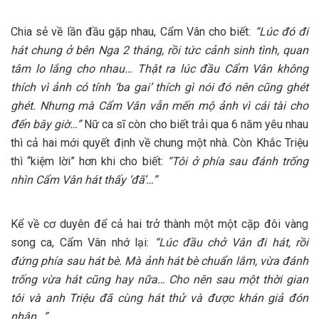
Chia sẻ về lần đầu gặp nhau, Cẩm Vân cho biết:
“Lúc đó đi
hát chung ở bên Nga 2 tháng, rồi tức cảnh sinh tình, quan
tâm lo lắng cho nhau… Thật ra lúc đầu Cẩm Vân không
thích vì ảnh có tính ‘ba gai’ thích gì nói đó nên cũng ghét
ghét. Nhưng mà Cẩm Vân vẫn mến mộ ảnh vì cái tài cho
đến bây giờ…”
Nữ ca sĩ còn cho biết trải qua 6 năm yêu nhau
thì cả hai mới quyết định về chung một nhà. Còn Khắc Triệu
thì “kiệm lời” hơn khi cho biết:
“Tôi ở phía sau đánh trống
nhìn Cẩm Vân hát thấy ‘đã’…”
Kể về cơ duyên để cả hai trở thành một một cặp đôi vàng
song ca, Cẩm Vân nhớ lại:
“Lúc đầu chở Vân đi hát, rồi
đứng phía sau hát bè. Mà ảnh hát bè chuẩn lắm, vừa đánh
trống vừa hát cũng hay nữa… Cho nên sau một thời gian
tôi và anh Triệu đã cùng hát thử và được khán giả đón
nhận…”