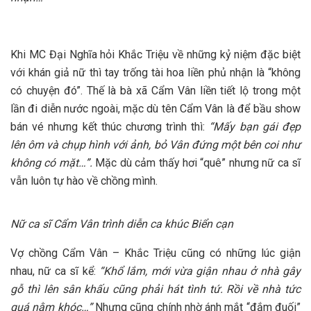
Khi MC Đại Nghĩa hỏi Khắc Triệu về những kỷ niệm đặc biệt
với khán giả nữ thì tay trống tài hoa liền phủ nhận là “không
có chuyện đó”. Thế là bà xã Cẩm Vân liền tiết lộ trong một
lần đi diễn nước ngoài, mặc dù tên Cẩm Vân là để bầu show
bán vé nhưng kết thúc chương trình thì:
“Mấy bạn gái đẹp
lên ôm và chụp hình với ảnh, bỏ Vân đứng một bên coi như
không có mặt…”.
Mặc dù cảm thấy hơi “quê” nhưng nữ ca sĩ
vẫn luôn tự hào về chồng mình.
Nữ ca sĩ Cẩm Vân trình diễn ca khúc Biển cạn
Vợ chồng Cẩm Vân – Khắc Triệu cũng có những lúc giận
nhau, nữ ca sĩ kể:
“Khổ lắm, mới vừa giận nhau ở nhà gây
gỗ thì lên sân khấu cũng phải hát tình tứ. Rồi về nhà tức
quá nằm khóc…”
Nhưng cũng chính nhờ ánh mắt “đắm đuối”