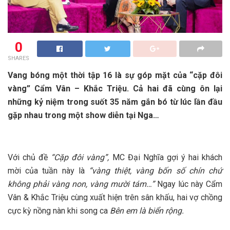
0
SHARES
Vang bóng một thời tập 16 là sự góp mặt của “cặp đôi
vàng” Cẩm Vân – Khắc Triệu. Cả hai đã cùng ôn lại
những kỷ niệm trong suốt 35 năm gắn bó từ lúc lần đầu
gặp nhau trong một show diễn tại Nga…
Với chủ đề
“Cặp đôi vàng”,
MC Đại Nghĩa gợi ý hai khách
mời của tuần này là
“vàng thiệt, vàng bốn số chín chứ
không phải vàng non, vàng mười tám…”
Ngay lúc này Cẩm
Vân & Khắc Triệu cùng xuất hiện trên sân khấu, hai vợ chồng
cực kỳ nồng nàn khi song ca
Bên em là biển rộng.