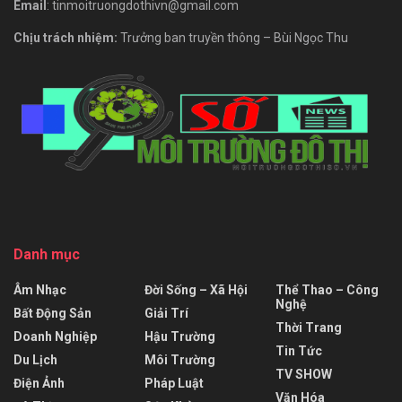
Email
: tinmoitruongdothivn@gmail.com
Chịu trách nhiệm:
Trưởng ban truyền thông – Bùi Ngọc Thu
Danh mục
Âm Nhạc
Đời Sống – Xã Hội
Thể Thao – Công
Nghệ
Bất Động Sản
Giải Trí
Thời Trang
Doanh Nghiệp
Hậu Trường
Tin Tức
Du Lịch
Môi Trường
TV SHOW
Điện Ảnh
Pháp Luật
Văn Hóa