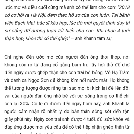
ước mơ và điều cuối cùng mà anh có thể làm cho con:
“2018
có cơ hội ra Hà Nội, đem theo hồ sơ của con luôn. Tại bệnh
viện Bạch Mai, bác sĩ kêu hợp, lúc đó mới quyết định duy trì
sự sống để dưỡng thận tốt hiến cho con. Khi nhóc 4 tuổi
thận hợp, khỏe thì có thể ghép”
– anh Khanh tâm sự.
Chỉ nghe đến ước mơ của người đàn ông thoi thóp, nói
không còn rõ từ đang cố gắng bám trụ lấy hơi thở để chờ
đến ngày được ghép thận cho con trai bé bỏng, Võ Hạ Trâm
và danh ca Ngọc Sơn đã không kìm nổi nước mắt. Họ không
thể tưởng tượng được rằng tại sao mọi bi kịch lại đè lên đôi
vai của người đàn ông nhỏ bé với sự sống trong cơ thể chỉ
còn lại 30%. Có lẽ đi được đến ngày hôm nay, anh Khanh là
người cảm nhận rõ nhất lý do bản thân sống sót đến tận
giây phút này. Ngày con trai anh được 4 tuổi, đủ sức khỏe và
đáp ứng được mọi yêu cầu để có thể tiếp nhận ghép thận từ