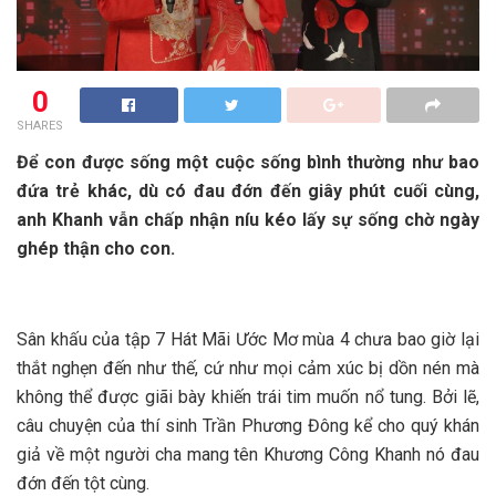
0
SHARES
Để con được sống một cuộc sống bình thường như bao
đứa trẻ khác, dù có đau đớn đến giây phút cuối cùng,
anh Khanh vẫn chấp nhận níu kéo lấy sự sống chờ ngày
ghép thận cho con.
Sân khấu của tập 7 Hát Mãi Ước Mơ mùa 4 chưa bao giờ lại
thắt nghẹn đến như thế, cứ như mọi cảm xúc bị dồn nén mà
không thể được giãi bày khiến trái tim muốn nổ tung. Bởi lẽ,
câu chuyện của thí sinh Trần Phương Đông kể cho quý khán
giả về một người cha mang tên Khương Công Khanh nó đau
đớn đến tột cùng.