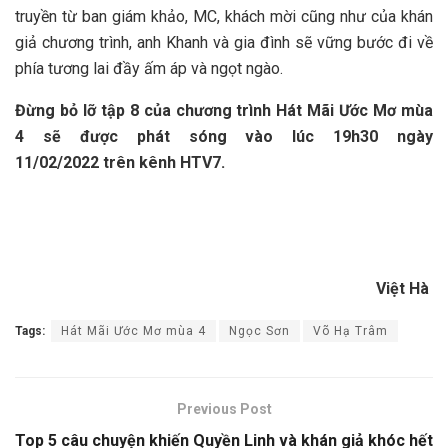
truyền từ ban giám khảo, MC, khách mời cũng như của khán
giả chương trình, anh Khanh và gia đình sẽ vững bước đi về
phía tương lai đầy ấm áp và ngọt ngào.
Đừng bỏ lỡ tập
8
của chương trình Hát Mãi Ước Mơ mùa
4 sẽ được phát sóng vào lúc 19h30 ngày
11/
0
2/202
2
trên kênh HTV7
.
Việt Hà
Tags:
Hát Mãi Ước Mơ mùa 4
Ngọc Sơn
Võ Hạ Trâm
Previous Post
Top 5 câu chuyện khiến Quyền Linh và khán giả khóc hết