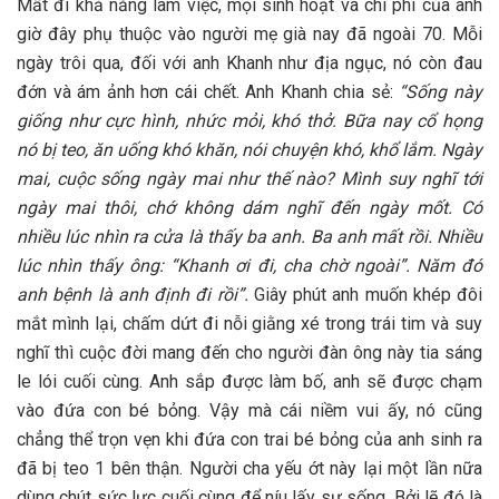
Mất đi khả năng làm việc, mọi sinh hoạt và chi phí của anh
giờ đây phụ thuộc vào người mẹ già nay đã ngoài 70. Mỗi
ngày trôi qua, đối với anh Khanh như địa ngục, nó còn đau
đớn và ám ảnh hơn cái chết. Anh Khanh chia sẻ:
“Sống này
giống như cực hình, nhức mỏi, khó thở. Bữa nay cổ họng
nó bị teo, ăn uống khó khăn, nói chuyện khó, khổ lắm. Ngày
mai, cuộc sống ngày mai như thế nào? Mình suy nghĩ tới
ngày mai thôi, chớ không dám nghĩ đến ngày mốt. Có
nhiều lúc nhìn ra cửa là thấy ba anh. Ba anh mất rồi. Nhiều
lúc nhìn thấy ông: “Khanh ơi đi, cha chờ ngoài”. Năm đó
anh bệnh là anh định đi rồi”.
Giây phút anh muốn khép đôi
mắt mình lại, chấm dứt đi nỗi giằng xé trong trái tim và suy
nghĩ thì cuộc đời mang đến cho người đàn ông này tia sáng
le lói cuối cùng. Anh sắp được làm bố, anh sẽ được chạm
vào đứa con bé bỏng. Vậy mà cái niềm vui ấy, nó cũng
chẳng thể trọn vẹn khi đứa con trai bé bỏng của anh sinh ra
đã bị teo 1 bên thận. Người cha yếu ớt này lại một lần nữa
dùng chút sức lực cuối cùng để níu lấy sự sống. Bởi lẽ đó là