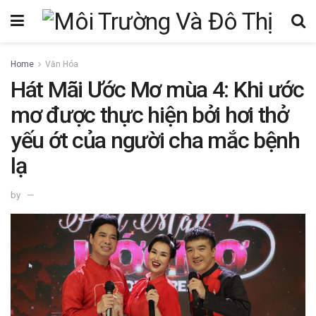
Home
Văn Hóa
Hát Mãi Ước Mơ mùa 4: Khi ước
mơ được thực hiện bởi hơi thở
yếu ớt của người cha mắc bệnh
lạ
by