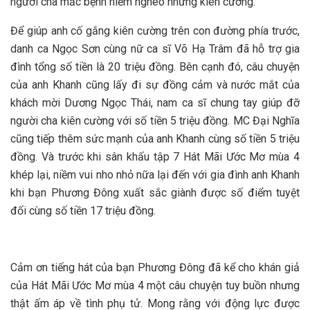
người cha mắc bệnh hiểm nghèo nhưng kiên cường.
Để giúp anh cố gắng kiên cường trên con đường phía trước,
danh ca Ngọc Sơn cùng nữ ca sĩ Võ Hạ Trâm đã hỗ trợ gia
đình tổng số tiền là 20 triệu đồng. Bên cạnh đó, câu chuyện
của anh Khanh cũng lấy đi sự đồng cảm và nước mắt của
khách mời Dương Ngọc Thái, nam ca sĩ chung tay giúp đỡ
người cha kiên cường với số tiền 5 triệu đồng. MC Đại Nghĩa
cũng tiếp thêm sức mạnh của anh Khanh cùng số tiền 5 triệu
đồng. Và trước khi sân khấu tập 7 Hát Mãi Ước Mơ mùa 4
khép lại, niềm vui nho nhỏ nữa lại đến với gia đình anh Khanh
khi bạn Phương Đông xuất sắc giành được số điểm tuyệt
đối cùng số tiền 17 triệu đồng.
Cảm ơn tiếng hát của bạn Phương Đông đã kể cho khán giả
của Hát Mãi Ước Mơ mùa 4 một câu chuyện tuy buồn nhưng
thật ấm áp về tình phụ tử. Mong rằng với động lực được