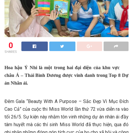
0
SHARES
Hoa hậu Ý Nhi là một trong hai đại diện của khu vực
châu Á – Thái Bình Dương được vinh danh trong Top 8 Dự
án Nhân ái.
Đêm Gala “Beauty With A Purpose – Sắc Đẹp Vì Mục Đích
Cao Cả” của cuộc thi Miss World lần thứ 72 vừa diễn ra vào
tối 26/5. Sự kiện này nhằm tôn vinh những dự án nhân ái đầy
tâm huyết mà các thí sinh Miss World đã thực hiện, qua đó
ghi nhận những đóng góp tích cực của họ cho xã hội và cộng