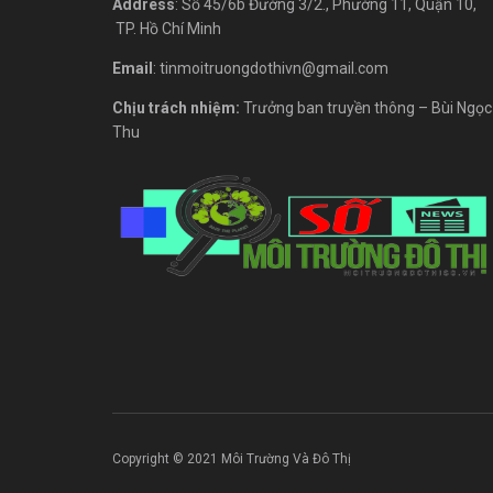
Address
: Số 45/6b Đường 3/2., Phường 11, Quận 10,
TP. Hồ Chí Minh
Email
: tinmoitruongdothivn@gmail.com
Chịu trách nhiệm:
Trưởng ban truyền thông – Bùi Ngọc
Thu
Copyright © 2021 Môi Trường Và Đô Thị