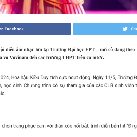
on Facebook
Sha
̣i Hội diễn âm nhạc lớn tại Trường Đại học FPT – nơi cô đang th
c và võ Vovinam đến các trường THPT trên cả nước.
4, Hoa hậu Kiều Duy tích cực hoạt động. Ngày 11/5, Trường Đại 
, học sinh. Chương trình có sự tham gia của các CLB sinh viên 
ic.
chọn trang phục cam với thân xòe nổi bật, trình diễn bản hit “Đi gi