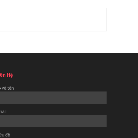
iên Hệ
 và tên
ail
êu đề