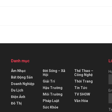
Danh mục
L
Âm Nhạc
Đời Sống – Xã
Thể Thao –
Họ
Hội
Công Nghệ
Bất Động Sản
Giải Trí
Thời Trang
Doanh Nghiệp
Hậu Trường
Tin Tức
Du Lịch
Em
Môi Trường
TV SHOW
Điện Ảnh
Pháp Luật
Văn Hóa
Đô Thị
Sức Khỏe
Ti