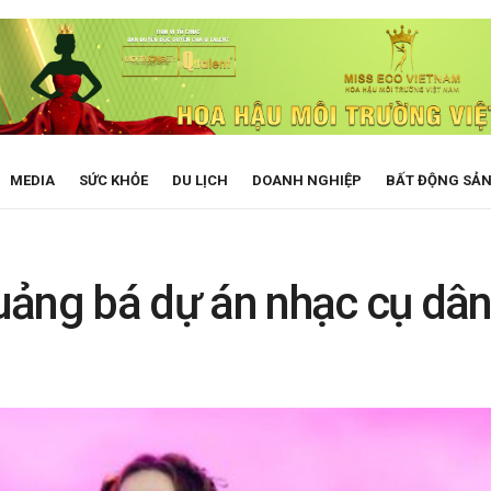
MEDIA
SỨC KHỎE
DU LỊCH
DOANH NGHIỆP
BẤT ĐỘNG SẢ
̉ng bá dự án nhạc cụ dâ