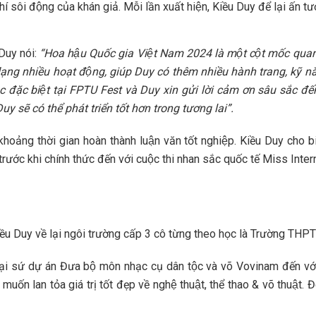
 khí sôi động của khán giả. Mỗi lần xuất hiện, Kiều Duy để lại
 Duy nói:
“Hoa hậu Quốc gia Việt Nam 2024 là một cột mốc quan
dạng nhiều hoạt động, giúp Duy có thêm nhiều hành trang, kỹ năn
 mục đặc biệt tại FPTU Fest và Duy xin gửi lời cảm ơn sâu sắc đê
y sẽ có thể phát triển tốt hơn trong tương lai”.
oảng thời gian hoàn thành luận văn tốt nghiệp. Kiều Duy cho biế
rước khi chính thức đến với cuộc thi nhan sắc quốc tế Miss Inte
iều Duy về lại ngôi trường cấp 3 cô từng theo học là Trường THPT
 sứ dự án Đưa bộ môn nhạc cụ dân tộc và võ Vovinam đến vớ
n lan tỏa giá trị tốt đẹp về nghệ thuật, thể thao & võ thuật. 