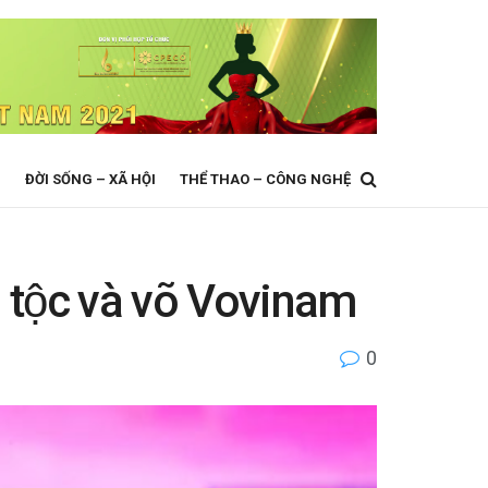
N
ĐỜI SỐNG – XÃ HỘI
THỂ THAO – CÔNG NGHỆ
n tộc và võ Vovinam
0