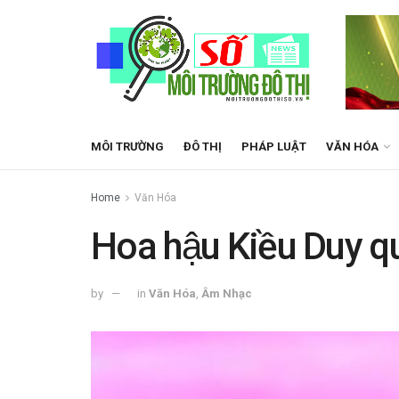
MÔI TRƯỜNG
ĐÔ THỊ
PHÁP LUẬT
VĂN HÓA
Home
Văn Hóa
Hoa hậu Kiều Duy qua
by
in
Văn Hóa
,
Âm Nhạc