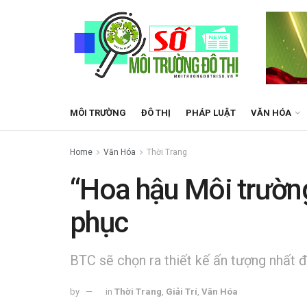
MÔI TRƯỜNG
ĐÔ THỊ
PHÁP LUẬT
VĂN HÓA
Home
Văn Hóa
Thời Trang
“Hoa hậu Môi trường
phục
BTC sẽ chọn ra thiết kế ấn tượng nhất để
by
in
Thời Trang
,
Giải Trí
,
Văn Hóa