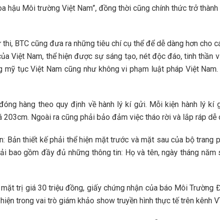
 hậu Môi trường Việt Nam”, đồng thời cũng chính thức trở thành 
thi, BTC cũng đưa ra những tiêu chí cụ thể để dễ dàng hơn cho c
ủa Việt Nam, thể hiện được sự sáng tạo, nét độc đáo, tinh thần v
 mỹ tục Việt Nam cũng như không vi phạm luật pháp Việt Nam. Đ
óng hàng theo quy định về hành lý kí gửi. Mỗi kiện hành lý k
á 203cm. Ngoài ra cũng phải bảo đảm việc tháo rời và lắp ráp dễ d
n: Bản thiết kế phải thể hiện mặt trước và mặt sau của bộ trang 
i bao gồm đầy đủ những thông tin: Họ và tên, ngày tháng năm sinh,
 mặt trị giá 30 triệu đồng, giấy chứng nhận của báo Môi Trường Đ
 hiện trong vai trò giám khảo show truyền hình thực tế trên kênh