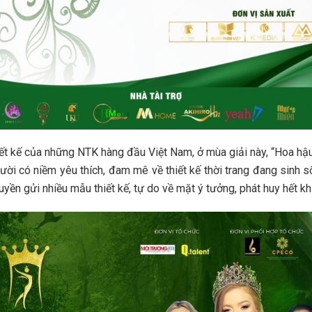
iết kế của những NTK hàng đầu Việt Nam, ở mùa giải này, “Hoa hậ
gười có niềm yêu thích, đam mê về thiết kế thời trang đang sinh 
uyền gửi nhiều mẫu thiết kế, tự do về mặt ý tưởng, phát huy hết k