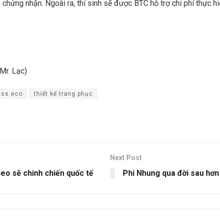
à chứng nhận. Ngoài ra, thí sinh sẽ được BTC hỗ trợ chi phí thực h
Mr. Lạc)
iss eco
thiết kế trang phục
Next Post
heo sẽ chinh chiến quốc tế
Phi Nhung qua đời sau hơn