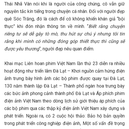
Thái Nhã Vân nói khi là người của công chúng, cô vẫn giữ
nguyên tắc kín tiếng trong chuyện cá nhân. Đối với người đẹp
quê Sóc Trăng, đó là cách để cô không khiến khán giả “bội
thực” khi đón nhận thông tin về mình. “
Biết rằng chuyện
riêng tư sẽ dễ gây tò mò, thu hút sự chú ý nhưng tôi tin
rằng khi mình có những đóng góp thiết thực thì cũng sẽ
được yêu thương
“, người đẹp nêu quan điểm.
Khai mạc Liên hoan phim Việt Nam lần thứ 23 diễn ra nhiều
hoạt động như triển lãm Đà Lạt – Khơi nguồn cảm hứng điện
ảnh trưng bày hình ảnh các bộ phim được quay tại Đà Lạt;
130 năm thành lập Đà Lạt – Thành phố ngàn hoa trưng bày
các bức ảnh phong cảnh thành phố Đà Lạt và Áp phích phim
điện ảnh Việt Nam theo dòng lịch sử giới thiệu áp phích của
các bộ phim qua các thập kỷ điện ảnh Việt Nam xây dựng và
phát triển. Ngoài ra, có 2 cuộc hội thảo: Bảo hộ bản quyền
trong phát triển công nghiệp điện ảnh, Một số vấn đề trọng