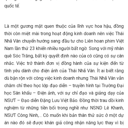
quốc tế.
Là một gương mặt quen thuộc của lĩnh vực hoa hậu, đồng
thời còn miệt mài trong hoạt động kinh doanh nên việc Thái
Nhã Vân chuyển hướng sang đầu tư cho Liên hoan phim Việt
Nam lần thứ 23 khiến nhiều người bất ngờ. Song với mỹ nhân
quê Sóc Trăng, bất kỳ quyết định nào của cô cũng có sự cân
nhắc. Việc trở thành đơn vị đồng hành của sự kiện đến từ
tình yêu dành cho điện ảnh của Thái Nhã Vân. Ít ai biết rằng
dù bận rộn với công việc kinh doanh nhưng Thái Nhã Vân vẫn
chăm chỉ theo học lớp đạo diễn – truyền hình tại Trường Đại
học Sân khấu – Điện ảnh, với sự chỉ đạo và giảng dạy của
NSƯT – Đạo diễn Đặng Lưu Việt Bảo. Đồng thời trau dồi kinh
nghiệm từ những tiền bối trong nghề như NSND Lê Khanh,
NSƯT Công Ninh,… Cô muốn khi bản thân thử sức ở một dự
án nào đó sẽ được khán giả công nhận năng lực thay vì bị