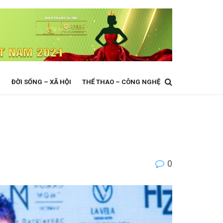
N
ĐỜI SỐNG – XÃ HỘI
THỂ THAO – CÔNG NGHỆ
0