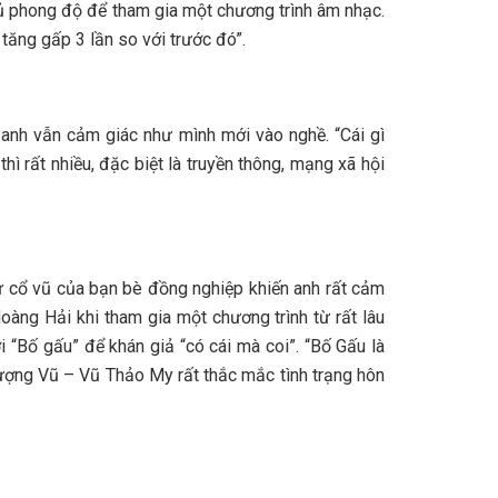
đủ phong độ để tham gia một chương trình âm nhạc.
 tăng gấp 3 lần so với trước đó”.
, anh vẫn cảm giác như mình mới vào nghề. “Cái gì
hì rất nhiều, đặc biệt là truyền thông, mạng xã hội
sự cổ vũ của bạn bè đồng nghiệp khiến anh rất cảm
àng Hải khi tham gia một chương trình từ rất lâu
“Bố gấu” để khán giả “có cái mà coi”. “Bố Gấu là
hượng Vũ – Vũ Thảo My rất thắc mắc tình trạng hôn