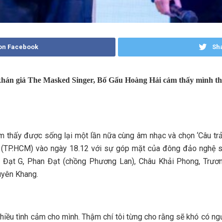
on Facebook
Sha
 khán giả The Masked Singer, Bố Gấu Hoàng Hải cảm thấy mình th
thấy được sống lại một lần nữa cùng âm nhạc và chọn ‘Câu trả l
l (TP.HCM) vào ngày 18.12 với sự góp mặt của đông đảo nghệ 
, Đạt G, Phan Đạt (chồng Phương Lan), Châu Khải Phong, Trư
uyên Khang.
hiều tình cảm cho mình. Thậm chí tôi từng cho rằng sẽ khó có ngư