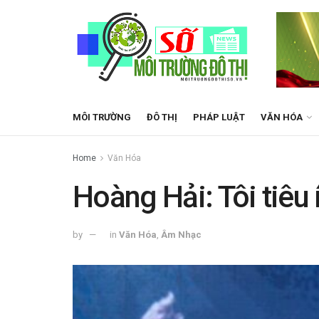
MÔI TRƯỜNG
ĐÔ THỊ
PHÁP LUẬT
VĂN HÓA
Home
Văn Hóa
Hoàng Hải: Tôi tiêu 
by
in
Văn Hóa
,
Âm Nhạc