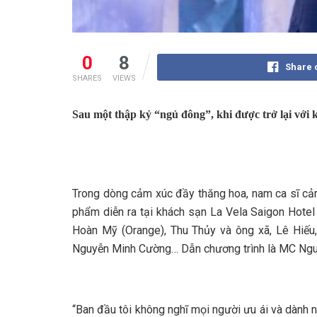
0
8
Share 
SHARES
VIEWS
Sau một thập kỷ “ngủ đông”, khi được trở lại với
Trong dòng cảm xúc đầy thăng hoa, nam ca sĩ cảm 
phẩm diễn ra tại khách sạn La Vela Saigon Hote
Hoàn Mỹ (Orange), Thu Thủy và ông xã, Lê Hiếu
Nguyễn Minh Cường… Dẫn chương trình là MC Ng
“Ban đầu tôi không nghĩ mọi người ưu ái và dành n