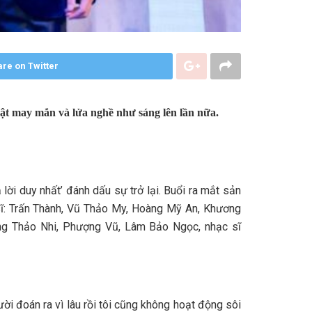
re on Twitter
ật may mắn và lửa nghề như sáng lên lần nữa.
ời duy nhất’ đánh dấu sự trở lại. Buổi ra mắt sản
sĩ: Trấn Thành, Vũ Thảo My, Hoàng Mỹ An, Khương
ơng Thảo Nhi, Phượng Vũ, Lâm Bảo Ngọc, nhạc sĩ
ời đoán ra vì lâu rồi tôi cũng không hoạt động sôi