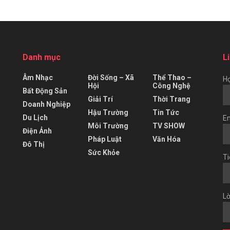
Danh mục
L
Âm Nhạc
Đời Sống – Xã
Thể Thao –
Họ
Hội
Công Nghệ
Bất Động Sản
Giải Trí
Thời Trang
Doanh Nghiệp
Hậu Trường
Tin Tức
Du Lịch
Em
Môi Trường
TV SHOW
Điện Ảnh
Pháp Luật
Văn Hóa
Đô Thị
Sức Khỏe
Ti
Lờ