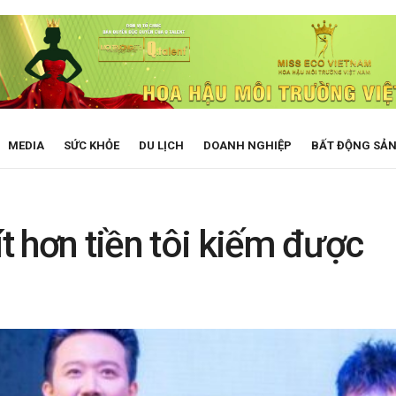
MEDIA
SỨC KHỎE
DU LỊCH
DOANH NGHIỆP
BẤT ĐỘNG SẢ
ít hơn tiền tôi kiếm được