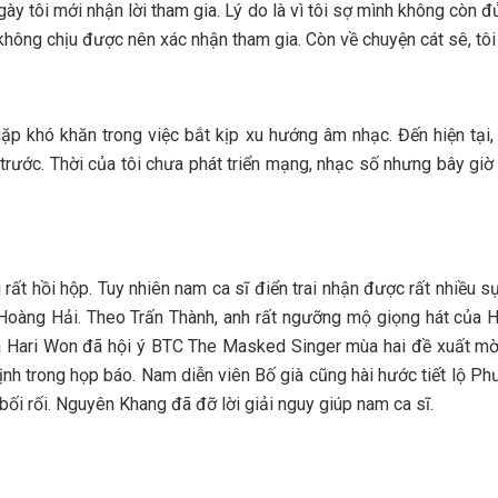
ày tôi mới nhận lời tham gia. Lý do là vì tôi sợ mình không còn 
không chịu được nên xác nhận tham gia. Còn về chuyện cát sê, tôi
gặp khó khăn trong việc bắt kịp xu hướng âm nhạc. Đến hiện tại
trước. Thời của tôi chưa phát triển mạng, nhạc số nhưng bây giờ t
rất hồi hộp. Tuy nhiên nam ca sĩ điển trai nhận được rất nhiều 
 Hoàng Hải. Theo Trấn Thành, anh rất ngưỡng mộ giọng hát của Ho
ã Hari Won đã hội ý BTC The Masked Singer mùa hai đề xuất mời 
nh trong họp báo. Nam diễn viên Bố già cũng hài hước tiết lộ P
ối rối. Nguyên Khang đã đỡ lời giải nguy giúp nam ca sĩ.