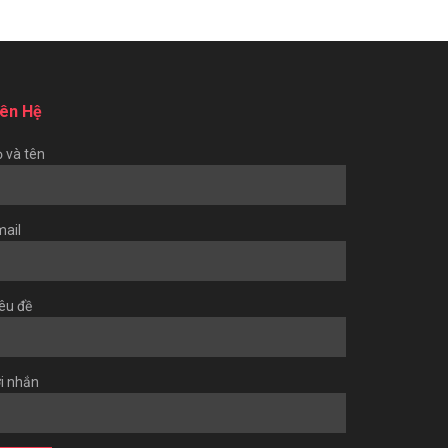
iên Hệ
 và tên
ail
êu đề
i nhắn