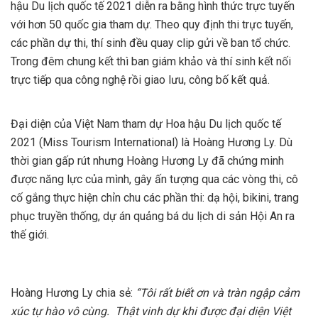
hậu Du lịch quốc tế 2021 diễn ra bằng hình thức trực tuyến
với hơn 50 quốc gia tham dự. Theo quy định thi trực tuyến,
các phần dự thi, thí sinh đều quay clip gửi về ban tổ chức.
Trong đêm chung kết thì ban giám khảo và thí sinh kết nối
trực tiếp qua công nghệ rồi giao lưu, công bố kết quả.
Đại diện của Việt Nam tham dự Hoa hậu Du lịch quốc tế
2021 (Miss Tourism International) là Hoàng Hương Ly. Dù
thời gian gấp rút nhưng Hoàng Hương Ly đã chứng minh
được năng lực của mình, gây ấn tượng qua các vòng thi, cô
cố gắng thực hiện chỉn chu các phần thi: dạ hội, bikini, trang
phục truyền thống, dự án quảng bá du lịch di sản Hội An ra
thế giới.
Hoàng Hương Ly chia sẻ:
“Tôi rất biết ơn và tràn ngập cảm
xúc tự hào vô cùng. Thật vinh dự khi được đại diện Việt