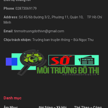
Phone
: 02873069179
Address
: Số 45/6b Đường 3/2., Phường 11, Quận 10, TP. Hồ Chí
Minh
Email
: tinmoitruongdothivn@gmail.com
Chịu trách nhiệm:
Trưởng ban truyền thông – Bùi Ngọc Thu
Danh mục
Âm Nhạc
Đời Sống – Xã Hội
Thể Thao – Công