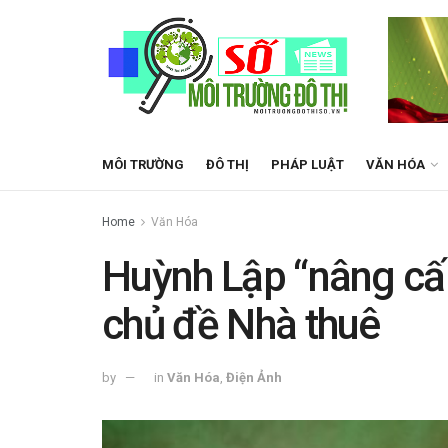
MÔI TRƯỜNG
ĐÔ THỊ
PHÁP LUẬT
VĂN HÓA
Home
Văn Hóa
Huỳnh Lập “nâng cấp
chủ đề Nhà thuê
by
in
Văn Hóa
,
Điện Ảnh