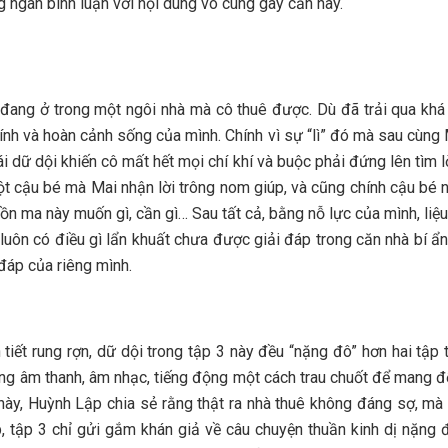
g ngàn bình luận với nội dung vô cùng gay cấn này.
đang ở trong một ngôi nhà mà cô thuê được. Dù đã trải qua khá nh
chính và hoàn cảnh sống của mình. Chính vì sự “lì” đó mà sau cùng
i dữ dội khiến cô mất hết mọi chí khí và buộc phải đứng lên tìm 
ột cậu bé mà Mai nhận lời trông nom giúp, và cũng chính cậu bé n
n ma này muốn gì, cần gì… Sau tất cả, bằng nỗ lực của mình, liệ
 luôn có điều gì lẩn khuất chưa được giải đáp trong căn nhà bí 
 đáp của riêng mình.
nh tiết rung rợn, dữ dội trong tập 3 này đều “nặng đô” hơn hai t
 ứng âm thanh, âm nhạc, tiếng động một cách trau chuốt để mang
3 này, Huỳnh Lập chia sẻ rằng thật ra nhà thuê không đáng sợ, m
 tập 3 chỉ gửi gắm khán giả về câu chuyện thuần kinh dị nặng đ