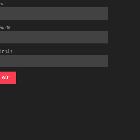
ail
êu đề
i nhắn