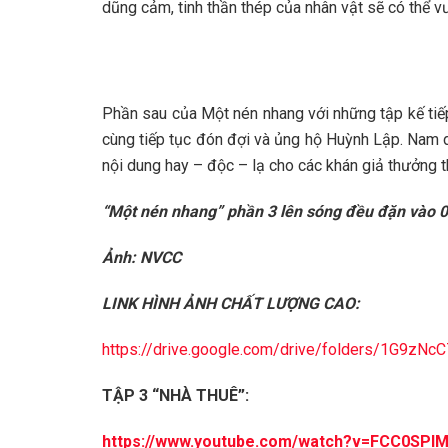
dũng cảm, tinh thần thép của nhân vật sẽ có thể 
Phần sau của Một nén nhang với những tập kế tiế
cùng tiếp tục đón đợi và ủng hộ Huỳnh Lập. Nam d
nội dung hay – độc – lạ cho các khán giả thưởng t
“Một nén nhang” phần 3 lên sóng đều đặn vào 0
Ảnh: NVCC
LINK HÌNH ẢNH CHẤT LƯỢNG CAO:
https://drive.google.com/drive/folders/1G9
TẬP 3 “NHÀ THUÊ”:
https://www.youtube.com/watch?v=FCC0SPI