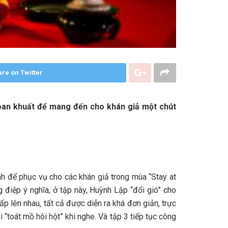
re on Twitter
 oan khuất để mang đến cho khán giả một chút
h để phục vụ cho các khán giả trong mùa “Stay at
điệp ý nghĩa, ở tập này, Huỳnh Lập “đổi gió” cho
p lên nhau, tất cả được diễn ra khá đơn giản, trực
“toát mồ hôi hột” khi nghe. Và tập 3 tiếp tục công