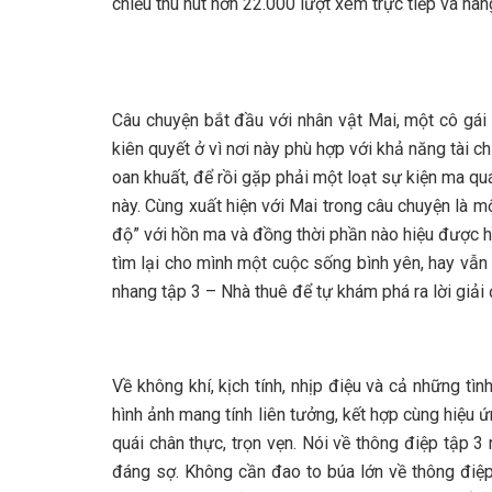
chiếu thu hút hơn 22.000 lượt xem trực tiếp và hàn
Câu chuyện bắt đầu với nhân vật Mai, một cô gái 
kiên quyết ở vì nơi này phù hợp với khả năng tài 
oan khuất, để rồi gặp phải một loạt sự kiện ma quá
này. Cùng xuất hiện với Mai trong câu chuyện là m
độ” với hồn ma và đồng thời phần nào hiệu được hồ
tìm lại cho mình một cuộc sống bình yên, hay vẫn
nhang tập 3 – Nhà thuê để tự khám phá ra lời giải
Về không khí, kịch tính, nhịp điệu và cả những tì
hình ảnh mang tính liên tưởng, kết hợp cùng hiệu
quái chân thực, trọn vẹn. Nói về thông điệp tập 
đáng sợ. Không cần đao to búa lớn về thông điệp,