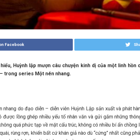
on Facebook
Sha
 hiểu, Huỳnh lập mượn câu chuyện kinh dị của một linh hồn
ê – trong series Một nén nhang.
én nhang do đạo diễn – diễn viên Huỳnh Lập sản xuất và phát hàn
ó được lồng ghép nhiều yếu tố nhân văn và gửi gắm những thông 
không quá phức tạp về mặt cấu trúc, không có nhiều bí ẩn chồng lấ
ái, rùng rợn, khiến bất cứ khán giả nào dù “cứng” nhất cũng phải 