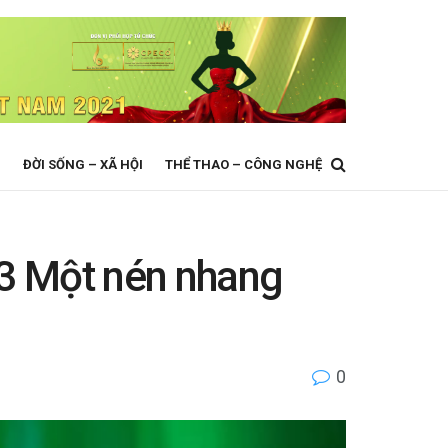
N
ĐỜI SỐNG – XÃ HỘI
THỂ THAO – CÔNG NGHỆ
 3 Một nén nhang
0