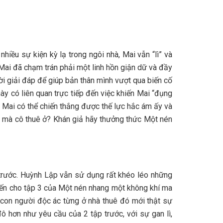
iều sự kiện kỳ lạ trong ngôi nhà, Mai vẫn “lì” và
 Mai đã chạm trán phải một linh hồn giận dữ và đầy
lời giải đáp để giúp bản thân mình vượt qua biến cố
ày có liên quan trực tiếp đến việc khiến Mai “đụng
u Mai có thể chiến thắng được thế lực hắc ám ấy và
ẩn mà cô thuê ở? Khán giả hãy thưởng thức Một nén
ập trước. Huỳnh Lập vẫn sử dụng rất khéo léo những
 đến cho tập 3 của Một nén nhang một không khí ma
à con người độc ác từng ở nhà thuê đó mới thật sự
ô hơn như yêu cầu của 2 tập trước, với sự gan lì,