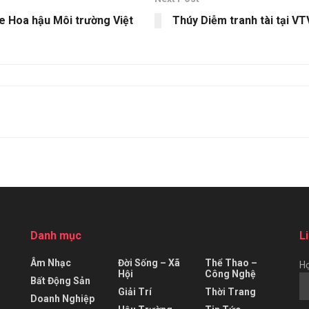
e Hoa hậu Môi trường Việt
Thúy Diễm tranh tài tại V
Danh mục
L
Âm Nhạc
Đời Sống – Xã
Thể Thao –
Họ
Hội
Công Nghệ
Bất Động Sản
Giải Trí
Thời Trang
Doanh Nghiệp