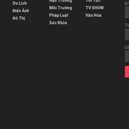
Hậu Trường
Tin Tức
Du Lịch
Em
Môi Trường
TV SHOW
Điện Ảnh
Pháp Luật
Văn Hóa
Đô Thị
Sức Khỏe
Ti
Lờ