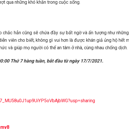
vượt qua những khó khăn trong cuộc sống.
p chắc hẳn cũng sẽ chứa đầy sự bất ngờ và ấn tượng như những 
iễn viên cho biết, không gì vui hơn là được khán giả ủng hộ hết 
hức và giúp mọ người có thể an tâm ở nhà, cùng nhau chống dịch.
0:00 Thứ 7 hàng tuần, bắt đầu từ ngày 17/7/2021.
zNcC7_MU58u0J1up9UiYP5oVbAjbWG?usp=sharing
Mmy8