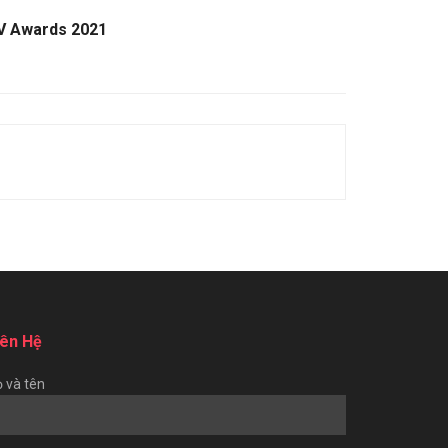
TV Awards 2021
iên Hệ
 và tên