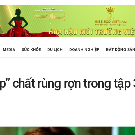
MEDIA
SỨC KHỎE
DU LỊCH
DOANH NGHIỆP
BẤT ĐỘNG SẢ
” chất rùng rợn trong tập