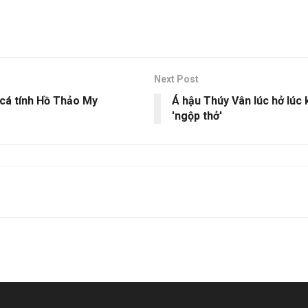
Next Post
 cá tính Hồ Thảo My
Á hậu Thúy Vân lúc hở lúc
'ngộp thở'