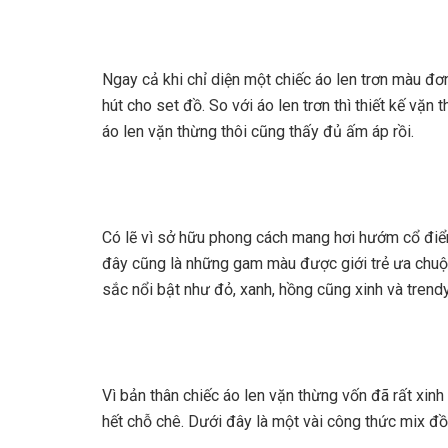
Ngay cả khi chỉ diện một chiếc áo len trơn màu đơ
hút cho set đồ. So với áo len trơn thì thiết kế v
áo len vặn thừng thôi cũng thấy đủ ấm áp rồi.
Có lẽ vì sở hữu phong cách mang hơi hướm cổ điển 
đây cũng là những gam màu được giới trẻ ưa chuộn
sắc nổi bật như đỏ, xanh, hồng cũng xinh và tren
Vì bản thân chiếc áo len vặn thừng vốn đã rất xinh
hết chỗ chê. Dưới đây là một vài công thức mix đồ