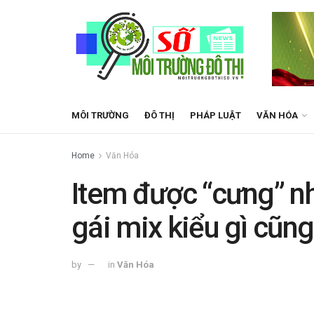
MÔI TRƯỜNG
ĐÔ THỊ
PHÁP LUẬT
VĂN HÓA
Home
Văn Hóa
Item được “cưng” nh
gái mix kiểu gì cũng
by
in
Văn Hóa