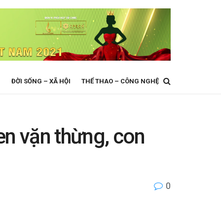
N
ĐỜI SỐNG – XÃ HỘI
THỂ THAO – CÔNG NGHỆ
en vặn thừng, con
0