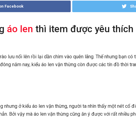
on Facebook
Sha
ng
áo len
thì item được yêu thíc
.
rào lưu nổi lên rồi lại dần chìm vào quên lãng. Thế nhưng bạn có t
 đông năm nay, kiểu áo len vặn thừng còn được các tín đồ thời tra
êng nhưng ở kiểu áo len vặn thừng, người ta nhìn thấy một nét c
ẳn. Bởi vậy mà áo len vặn thừng cũng ăn ý được với rất nhiều pho