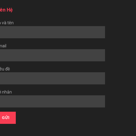
iên Hệ
 và tên
ail
êu đề
i nhắn