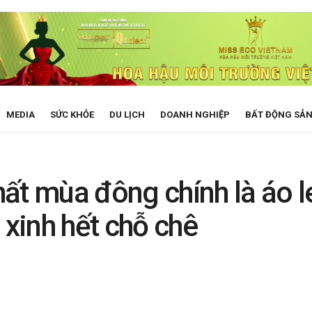
MEDIA
SỨC KHỎE
DU LỊCH
DOANH NGHIỆP
BẤT ĐỘNG SẢ
ất mùa đông chính là áo l
 xinh hết chỗ chê