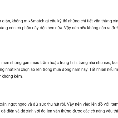
n giản, không mix&match gì cầu kỳ thì những chi tiết vặn thừng x
ặn thừng còn có phần dày dặn hơn nữa. Vậy nên nếu không cần ra đư
nên những gam màu trầm hoặc trung tính, trang nhã như nâu, kem,
g nhất khi chọn áo len trong mùa đông năm nay. Tất nhiên nếu mu
dy không kém.
 xắn, ngọt ngào và đủ sức thu hút rồi. Vậy nên việc lên đồ với it
 dễ diện và dễ xinh với áo len vặn thừng được các cô nàng yêu th