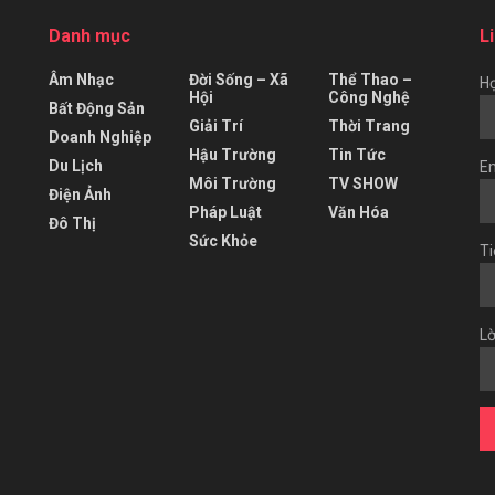
Danh mục
L
Âm Nhạc
Đời Sống – Xã
Thể Thao –
Họ
Hội
Công Nghệ
Bất Động Sản
Giải Trí
Thời Trang
Doanh Nghiệp
Hậu Trường
Tin Tức
Du Lịch
Em
Môi Trường
TV SHOW
Điện Ảnh
Pháp Luật
Văn Hóa
Đô Thị
Sức Khỏe
Ti
Lờ