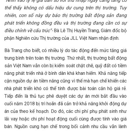
“
Nhìn vào tỷ lệ giá bán so với thu nhập ngày càng tăng có
thể thấy không có dấu hiệu dư cung trên thị trường. Tuy
nhiên, con số này dự báo thị trường bất động sản đang
phát triển không đồng đều và thị trường đang cần có sự
điều chỉnh về cấu trúc”-
Bà Lê Thị Huyền Trang, Giám đốc bộ
phận Nghiên cứu Thị trường của JLL Việt Nam nhận định.
Bà Trang cho biết, có nhiều lý do tác động đến mức tăng giá
trung bình trên toàn thị trường. Thứ nhất, thị trường bất động
sản Việt Nam vẫn còn bị kiểm soát chặt chẽ, quỹ đất có tiềm
năng phát triển nhà ở bình dân khá khan hiếm. Khả năng tiếp
cận nguồn dự án tiềm năng cũng vì thế mà hạn chế khiến các
nhà phát triển khó có thể tính được bài toán căn hộ giá rẻ.
Tiếp đến là thủ tục phê duyệt các dự án mới bắt đầu vào
cuối năm 2018 bị trì hoãn đã cản trở khả năng khởi động dự
án của theo kế hoạch. Do đó, các chi phí phụ phát sinh như
lãi vay hoặc chi phí hoạt động cuối cùng được tính vào giá
bán. Nguồn cung hạn chế trong bối cảnh nhu cầu vẫn lành