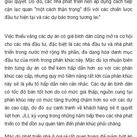
giải quyết. Do đó, các nhà phát triển nên áp dụng cách tiếp
cận lạc quan “một cách thận trọng” đối với các chiến lược
đầu tư hiện tại và các dự báo trong tương lai.”
Việc thiếu vắng các dự án có giá bình dân cũng mở ra cơ hội
cho các nhà đầu tư, đặc biệt là các nhà đầu tư và nhà phát
triển trong nước mở rộng thị phần, đa dạng hóa danh mục
đầu tư của mình trong phân khúc này. Mặc dù lợi nhuận biên
trên từng dự án có thể kém hấp dẫn hơn so với các phân
khúc cao cấp, nhưng quy mô tiềm năng rất lớn của phân khúc
này sẽ là yếu tố hấp dẫn nên cân nhắc. Các dự án bình dân
có tốc độ bán tốt hơn do có mức giá thấp; nguồn cung tại
phân khúc này có mức tăng trưởng chậm hơn so với các dự
án cao cấp, do đó sự canh tranh về khách hàng sẽ ít quyết
liệt hơn. JLL kỳ vọng trong những năm tiếp theo các nhà phát
triển có thể dồn sự quan tâm đến phân khúc phải chăng.
Mặc dù phát triển nhà ở giá rẻ rất quan trọng để giảm bớt áp