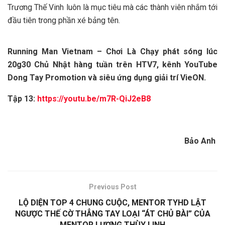
Trương Thế Vinh luôn là mục tiêu mà các thành viên nhắm tới
đầu tiên trong phần xé bảng tên.
Running Man Vietnam – Chơi Là Chạy phát sóng lúc
20g30 Chủ Nhật hàng tuần trên HTV7, kênh YouTube
Dong Tay Promotion và siêu ứng dụng giải trí VieON.
Tập 13:
https://youtu.be/m7R-QiJ2eB8
Bảo Anh
Previous Post
LỘ DIỆN TOP 4 CHUNG CUỘC, MENTOR TYHD LẬT
NGƯỢC THẾ CỜ THẲNG TAY LOẠI “ÁT CHỦ BÀI” CỦA
MENTOR LƯƠNG THÙY LINH