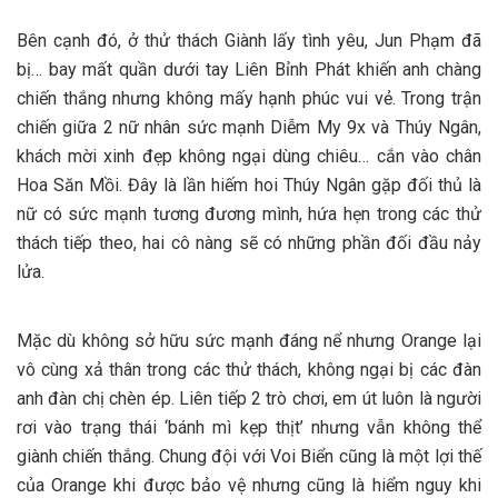
Bên cạnh đó, ở thử thách Giành lấy tình yêu, Jun Phạm đã
bị… bay mất quần dưới tay Liên Bỉnh Phát khiến anh chàng
chiến thắng nhưng không mấy hạnh phúc vui vẻ. Trong trận
chiến giữa 2 nữ nhân sức mạnh Diễm My 9x và Thúy Ngân,
khách mời xinh đẹp không ngại dùng chiêu… cắn vào chân
Hoa Săn Mồi. Đây là lần hiếm hoi Thúy Ngân gặp đối thủ là
nữ có sức mạnh tương đương mình, hứa hẹn trong các thử
thách tiếp theo, hai cô nàng sẽ có những phần đối đầu nảy
lửa.
Mặc dù không sở hữu sức mạnh đáng nể nhưng Orange lại
vô cùng xả thân trong các thử thách, không ngại bị các đàn
anh đàn chị chèn ép. Liên tiếp 2 trò chơi, em út luôn là người
rơi vào trạng thái ‘bánh mì kẹp thịt’ nhưng vẫn không thể
giành chiến thắng. Chung đội với Voi Biển cũng là một lợi thế
của Orange khi được bảo vệ nhưng cũng là hiểm nguy khi