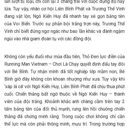
lần lượt bị loại, chỉ còn lại 3 chàng trai với cuộc đụng độ nảy
lửa. Tuy vậy, nhân cơ hội Liên Bỉnh Phát và Trương Thế Vinh
đang vật lộn, Ngô Kiến Huy đã nhanh tay xé gọn bảng tên
của Voi Biển. Trước sự phản bội trắng trợn này, Trương Thế
Vinh chỉ biết đứng ngơ ngác như bao lần khác và đành ngậm
ngùi vào nhà giam đoàn tụ với các đồng đội.
Không còn yếu đuối như mùa đầu tiên, Thỏ Đen lực điền của
Running Man Vietnam – Chơi Là Chạy quyết định đấu tay đôi
với Bé Bỉnh. Tự nhận mình đã tốt nghiệp lớp mầm non, Bé
Bỉnh giờ đây không còn khoan nhượng như xưa. Tuy vậy khi
‘xáp lá cà’ với Ngô Kiến Huy, Liên Bỉnh Phát đã chịu thua phút
cuối. Chiến thắng bất ngờ thuộc về Ngô Kiến Huy – thành
viên của đội trắng. Khoảnh khắc anh chàng cầm trên tay 2
tấm bảng tên của đối thủ mạnh, rung lên hồi chuông chiến
thắng đã chứng minh rằng: Trong cuộc chơi không chỉ cần
thể lực mà còn phải thông minh, mưu trí. Trong trường hợp