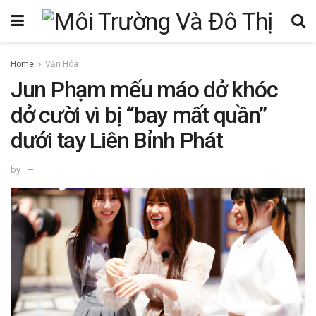
Home
Văn Hóa
Jun Phạm mếu máo dở khóc
dở cười vì bị “bay mất quần”
dưới tay Liên Bỉnh Phát
by