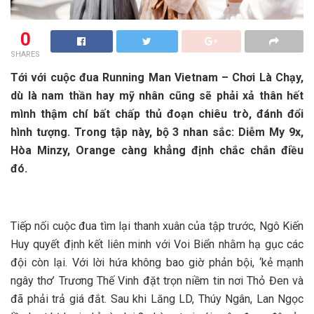
0
SHARES
Tới với cuộc đua Running Man Vietnam – Chơi Là Chạy,
dù là nam thần hay mỹ nhân cũng sẽ phải xả thân hết
mình thậm chí bất chấp thủ đoạn chiêu trò, đánh đổi
hình tượng. Trong tập này, bộ 3 nhan sắc: Diễm My 9x,
Hòa Minzy, Orange càng khẳng định chắc chắn điều
đó.
Tiếp nối cuộc đua tìm lại thanh xuân của tập trước, Ngô Kiến
Huy quyết định kết liên minh với Voi Biển nhằm hạ gục các
đội còn lại. Với lời hứa không bao giờ phản bội, ‘kẻ mạnh
ngây thơ’ Trương Thế Vinh đặt trọn niềm tin nơi Thỏ Đen và
đã phải trả giá đắt. Sau khi Lăng LD, Thúy Ngân, Lan Ngọc