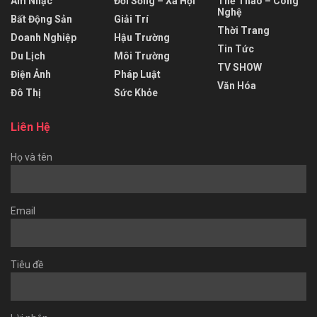
Âm Nhạc
Đời Sống – Xã Hội
Thể Thao – Công
Nghệ
Bất Động Sản
Giải Trí
Thời Trang
Doanh Nghiệp
Hậu Trường
Tin Tức
Du Lịch
Môi Trường
TV SHOW
Điện Ảnh
Pháp Luật
Văn Hóa
Đô Thị
Sức Khỏe
Liên Hệ
Họ và tên
Email
Tiêu đề