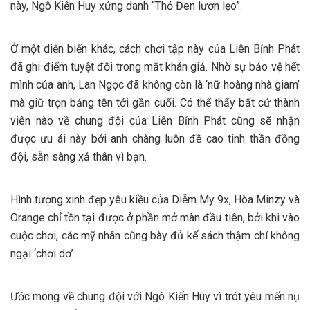
này, Ngô Kiến Huy xứng danh “Thỏ Đen lươn lẹo”.
Ở một diễn biến khác, cách chơi tập này của Liên Bỉnh Phát
đã ghi điểm tuyệt đối trong mắt khán giả. Nhờ sự bảo vệ hết
mình của anh, Lan Ngọc đã không còn là ‘nữ hoàng nhà giam’
mà giữ trọn bảng tên tới gần cuối. Có thể thấy bất cứ thành
viên nào về chung đội của Liên Bỉnh Phát cũng sẽ nhận
được ưu ái này bởi anh chàng luôn đề cao tinh thần đồng
đội, sẵn sàng xả thân vì bạn.
Hình tượng xinh đẹp yêu kiều của Diễm My 9x, Hòa Minzy và
Orange chỉ tồn tại được ở phần mở màn đầu tiên, bởi khi vào
cuộc chơi, các mỹ nhân cũng bày đủ kế sách thậm chí không
ngại ‘chơi dơ’.
Ước mong về chung đội với Ngô Kiến Huy vì trót yêu mến nụ