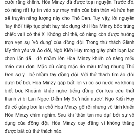
cười răng khểnh, Hòa Minzy đã được toại nguyện. Trước đó,
cô nàng rất tự tin vào sự may mắn của bản thân và hứa hẹn
sẽ truyền năng lượng này cho Thỏ Đen. Tuy vậy, lời nguyền
‘tay thối’ tiếp tục phát huy tác dụng khi Hòa Minzy bốc trúng
chiếc vali có thẻ X. Không chỉ thế, cô nàng còn được hưởng
trọn vẹn sự ‘vô dụng’ của đồng đội. Trong thử thách Giành
lấy tình yêu và Áo đôi, Ngô Kiến Huy trong giây phút loạn lạc
chen lấn đã… đè nhầm lên Hòa Minzy khiến cô nàng mếu
máo đau đớn. Mặc dù cùng mặc áo màu trắng nhưng Thỏ
Đen sơ ý… bẻ nhầm tay đồng đội. Với thử thách tìm áo đôi
dưới bể bơi, Hòa Minzy gặp bất lợi vì cô sợ nước và không
biết bơi. Khoảnh khắc nghe tiếng đồng đội kêu cứu thất
thanh vì bị Lan Ngọc, Diễm My 9x ‘nhấn nước’, Ngô Kiến Huy
đã cố gắng bơi lại chỗ Hòa Minzy gỡ rối nhưng vô tình khiến
Hòa Minzy chìm nghỉm. Sau khi ‘thân tàn ma dại’ bởi sự vô
dụng của đồng đội, Hòa Minzy cay đắng vì không thắng
được bất cứ thử thách nào.