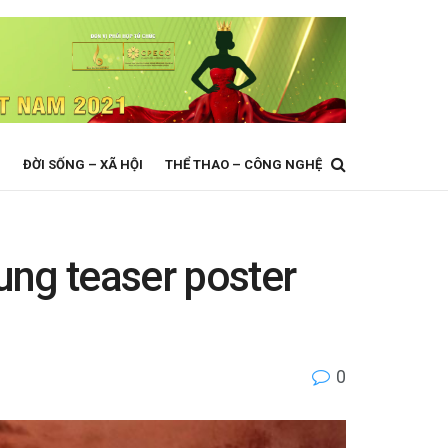
N
ĐỜI SỐNG – XÃ HỘI
THỂ THAO – CÔNG NGHỆ
ung teaser poster
0