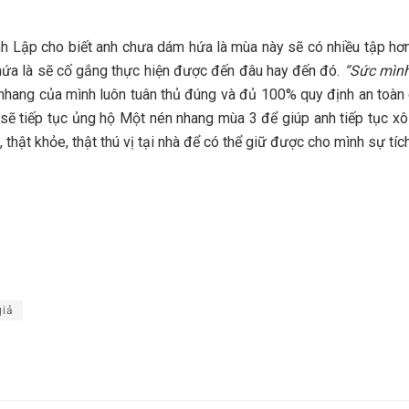
h Lập cho biết anh chưa dám hứa là mùa này sẽ có nhiều tập hơ
p hứa là sẽ cố gắng thực hiện được đến đâu hay đến đó.
“Sức mình
 nhang của mình luôn tuân thủ đúng và đủ 100% quy định an toàn c
sẽ tiếp tục ủng hộ Một nén nhang mùa 3 để giúp anh tiếp tục xô
thật khỏe, thật thú vị tại nhà để có thể giữ được cho mình sự tíc
giả