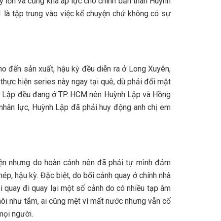
ỳ lớn và cũng khá áp lực cho chính bản thân Huỳnh
 là tập trung vào việc kể chuyện chứ không có sự
ho đến sản xuất, hậu kỳ đều diễn ra ở Long Xuyên,
thực hiện series này ngay tại quê, dù phải đối mặt
uỳnh Lập đều đang ở TP. HCM nên Huỳnh Lập và Hồng
u nhân lực, Huỳnh Lập đã phải huy động anh chị em
hiện nhưng do hoàn cảnh nên đã phải tự mình đảm
hép, hậu kỳ. Đặc biệt, do bối cảnh quay ở chính nhà
i quay đi quay lại một số cảnh do có nhiều tạp âm
hôi như tắm, ai cũng mệt vì mất nước nhưng vẫn cố
mọi người.