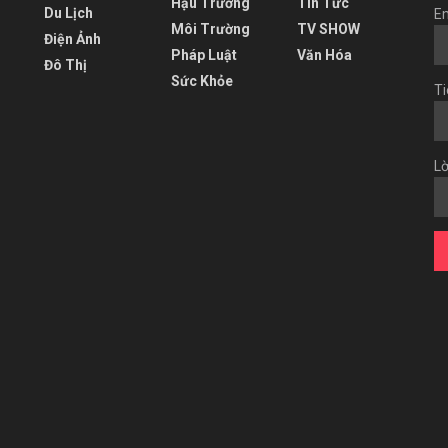
Hậu Trường
Tin Tức
Du Lịch
Em
Môi Trường
TV SHOW
Điện Ảnh
Pháp Luật
Văn Hóa
Đô Thị
Sức Khỏe
Ti
Lờ