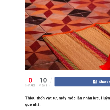
0
10
Share 
SHARES
VIEWS
Thiếu thốn vật tư, máy móc lẫn nhân lực, Huỳ
quê nhà.