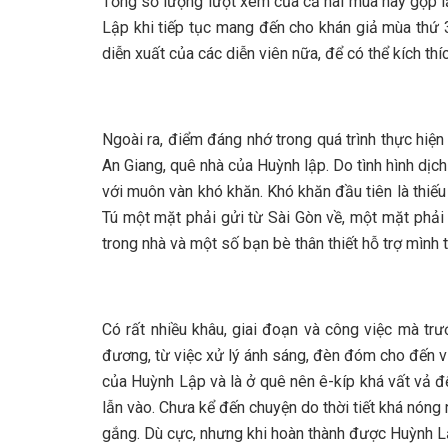
Tổng số lượng lượt xem của cả hai mùa này gộp lạ
Lập khi tiếp tục mang đến cho khán giả mùa thứ 
diễn xuất của các diễn viên nữa, để có thể kích thí
Ngoài ra, điểm đáng nhớ trong quá trình thực hiệ
An Giang, quê nhà của Huỳnh lập. Do tình hình dịc
với muôn vàn khó khăn. Khó khăn đầu tiên là thiế
Tú một mặt phải gửi từ Sài Gòn về, một mặt phải 
trong nhà và một số bạn bè thân thiết hỗ trợ mình
Có rất nhiều khâu, giai đoạn và công việc mà t
đương, từ việc xử lý ánh sáng, đèn đóm cho đến việ
của Huỳnh Lập và là ở quê nên ê-kíp khá vất vả đ
lẫn vào. Chưa kể đến chuyện do thời tiết khá nón
gắng. Dù cực, nhưng khi hoàn thành được Huỳnh L