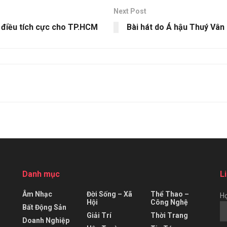
Next Post
g điều tích cực cho TP.HCM
Bài hát do Á hậu Thuý Vân
Danh mục
L
Âm Nhạc
Đời Sống – Xã
Thể Thao –
Họ
Hội
Công Nghệ
Bất Động Sản
Giải Trí
Thời Trang
Doanh Nghiệp