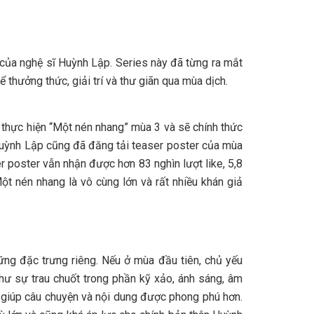
 của nghệ sĩ Huỳnh Lập. Series này đã từng ra mắt
thưởng thức, giải trí và thư giãn qua mùa dịch.
 thực hiện “Một nén nhang” mùa 3 và sẽ chính thức
, Huỳnh Lập cũng đã đăng tải teaser poster của mùa
 poster vẫn nhận được hơn 83 nghìn lượt like, 5,8
ột nén nhang là vô cùng lớn và rất nhiều khán giả
ng đặc trưng riêng. Nếu ở mùa đầu tiên, chủ yếu
hư sự trau chuốt trong phần kỹ xảo, ánh sáng, âm
ể giúp câu chuyện và nội dung được phong phú hơn.