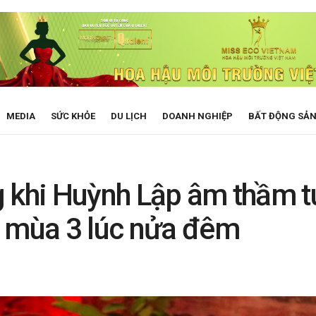
MEDIA
SỨC KHỎE
DU LỊCH
DOANH NGHIỆP
BẤT ĐỘNG SẢ
 khi Huỳnh Lập âm thầm t
’ mùa 3 lúc nửa đêm