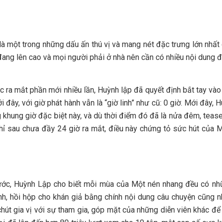
là một trong những dấu ấn thú vị và mang nét đặc trưng lớn nhất
ang lên cao và mọi người phải ở nhà nên cần có nhiều nội dung để 
 ra mắt phần mới nhiều lần, Huỳnh lập đã quyết định bắt tay vào
 đây, với giờ phát hành vẫn là “giờ linh” như cũ: 0 giờ. Mới đây
hung giờ đặc biệt này, và dù thời điểm đó đã là nửa đêm, teaser
chỉ sau chưa đầy 24 giờ ra mắt, điều này chứng tỏ sức hút của M
ước, Huỳnh Lập cho biết mỗi mùa của Một nén nhang đều có nhữ
ính, hồi hộp cho khán giả bằng chính nội dung câu chuyện cũng n
hút gia vị với sự tham gia, góp mặt của những diễn viên khác đ