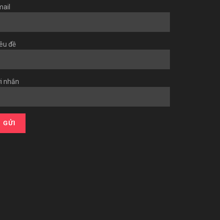
ail
êu đề
i nhắn