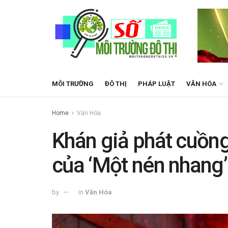
MÔI TRƯỜNG
ĐÔ THỊ
PHÁP LUẬT
VĂN HÓA
Home
Văn Hóa
Khán giả phát cuồng
của ‘Một nén nhang
by
in
Văn Hóa