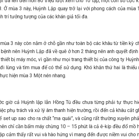
i đã lên đến hơn 80 triệu lượt xem cho 10 tập, một con số cực k
3. Ở mùa 3 này, Huỳnh Lập quay trở lại với phong cách của mùa 1
ch trí tưởng tượng của các khán giả tối đa.
n mùa 3 này còn nằm ở chỗ gần như toàn bộ các khâu từ tiền kỳ c
h bệnh nên Huỳnh Lập đã về quê ở hơn 2 tháng nên anh quyết định 
u thiết bị máy móc, vì gần như mọi trang thiết bị của công ty H
đi lùng và tìm mua để có thể sử dụng. Khó khăn thứ hai là thiế
 thực hiện mùa 3 Một nén nhang.
rước giờ cả Huỳnh lập lẫn Hồng Tú đều chưa từng phải tự thực 
c phụ trách và xử lý âm thanh hiện trường, rồi đến cả khâu cắt g
ể set up sao cho ra chất “ma quái”, và cũng rất thường xuyên phả
g nên chỉ cần bấm máy chừng 10 – 15 phút là cả ê-kíp đều đổ mồ 
ập cảm thấy rất vui và hào hứng vì mang đến được niềm vui cho 