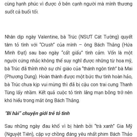
cùng hạnh phúc vì được ở bên cạnh người mà mình thương
suốt cả buổi tối.
Nhân dịp ngày Valentine, bà Trúc (NSƯT Cát Tường) quyết
tâm tỏ tình với “Crush” của mình – ông Bách Thắng (Hứa
Minh Đạt) sau bao ngày “cất giấu” tình cảm. Vốn là một
người cứng nhắc không thể suy nghĩ được những từ hoa mỹ,
bà Trúc đã thỉnh nhờ sự chỉ giáo của “thánh ngôn tình” bà Mai
(Phương Dung). Hoàn thành được một bức thư tình hoàn hảo,
bà Trúc chưa kịp vui mừng thì đã bị cậu con trai cưng Thanh
Tùng lấy nhầm. Kết quả cuộc tỏ tình lãng mạn bỗng trở nên
khó hiểu trong mắt ông Bách Thắng.
“Bi hài” chuyện giới trẻ tỏ tình
Sau những ngày đau khổ vì bị hành bởi “trà xanh” Gia Mỹ
(Nguyệt Tiên), cặp vợ chồng đáng yêu nhất phim Bách Thảo