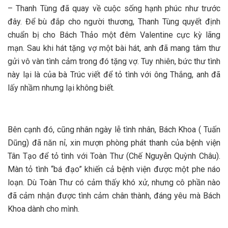
– Thanh Tùng đã quay về cuộc sống hạnh phúc như trước
đây. Để bù đắp cho người thương, Thanh Tùng quyết định
chuẩn bị cho Bách Thảo một đêm Valentine cực kỳ lãng
mạn. Sau khi hát tặng vợ một bài hát, anh đã mang tâm thư
gửi vô vàn tình cảm trong đó tặng vợ. Tuy nhiên, bức thư tình
này lại là của bà Trúc viết để tỏ tình với ông Thắng, anh đã
lấy nhầm nhưng lại không biết.
Bên cạnh đó, cũng nhân ngày lễ tình nhân, Bách Khoa ( Tuấn
Dũng) đã năn nỉ, xin mượn phòng phát thanh của bệnh viện
Tân Tạo để tỏ tình với Toàn Thư (Chế Nguyễn Quỳnh Châu).
Màn tỏ tình “bá đạo” khiến cả bệnh viện được một phe náo
loạn. Dù Toàn Thư có cảm thấy khó xử, nhưng cô phần nào
đã cảm nhận được tình cảm chân thành, đáng yêu mà Bách
Khoa dành cho mình.