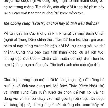
được một cuộc hẹn vô cùng lãng mạn, tỏ tình thành công với
người trong mộng. Tuy nhiên, các cặp đôi trong bộ phim này
lại rơi vào biết bao tình huống “dở khóc dở cười”.
Mẹ chồng cùng “Crush”, đi chơi hay tỏ tình đều thất bại
Kể từ ngày bà Cúc (nghệ sĩ Phi Phụng) và ông Bách Chiến
(nghệ sĩ Trung Dân) chính thức “lén lút” hẹn hò, khán giả xem
phim ai nấy cũng cực thích cặp đôi bởi sự đáng yêu và nhí
nhảnh. Cũng như bao cặp tình nhân khác, dù đã lớn tuổi
nhưng cặp đôi Cúc – Chiến vẫn muốn có một đêm hẹn hò
cực kỳ lãng mạn nhân ngày đặc biệt dành cho các cặp đôi.
Chưa kịp hưởng trọn một buổi tối lãng mạn, cặp đôi “ông bà
sui” lại vô tình vào đúng nơi. Mà Bách Thảo (YeYe Nhật Hạ)
và Thanh Tùng (Gin Tuấn Kiệt) đã chọn để hẹn hò. Cả hai
đang vui vẻ liền bỏ chạy vào một góc tại bữa tiệc. Dù cuộc
vui bỗng bị phá, nhưng ông Chiến dường như cảm thấy vô