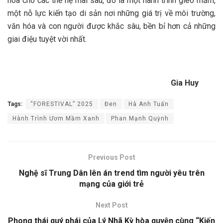
hóa cho các thế hệ mai sau, đó là một hành trình gieo mầm,
một nỗ lực kiến tạo di sản nơi những giá trị về môi trường,
văn hóa và con người được khắc sâu, bền bỉ hơn cả những
giai điệu tuyệt vời nhất.
Gia Huy
Tags:
“FORESTIVAL” 2025
Đen
Hà Anh Tuấn
Hành Trình Ươm Mầm Xanh
Phan Mạnh Quỳnh
Previous Post
Nghệ sĩ Trung Dân lên án trend tìm người yêu trên
mạng của giới trẻ
Next Post
Phong thái quý phái của Lý Nhã Kỳ hòa quyện cùng “Kiến