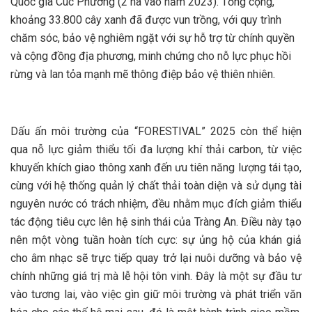
Quốc gia Cúc Phương (2 ha vào năm 2023). Tổng cộng,
khoảng 33.800 cây xanh đã được vun trồng, với quy trình
chăm sóc, bảo vệ nghiêm ngặt với sự hỗ trợ từ chính quyền
và cộng đồng địa phương, minh chứng cho nỗ lực phục hồi
rừng và lan tỏa mạnh mẽ thông điệp bảo vệ thiên nhiên.
Dấu ấn môi trường của “FORESTIVAL” 2025 còn thể hiện
qua nỗ lực giảm thiểu tối đa lượng khí thải carbon, từ việc
khuyến khích giao thông xanh đến ưu tiên năng lượng tái tạo,
cùng với hệ thống quản lý chất thải toàn diện và sử dụng tài
nguyên nước có trách nhiệm, đều nhằm mục đích giảm thiểu
tác động tiêu cực lên hệ sinh thái của Tràng An. Điều này tạo
nên một vòng tuần hoàn tích cực: sự ủng hộ của khán giả
cho âm nhạc sẽ trực tiếp quay trở lại nuôi dưỡng và bảo vệ
chính những giá trị mà lễ hội tôn vinh. Đây là một sự đầu tư
vào tương lai, vào việc gìn giữ môi trường và phát triển văn