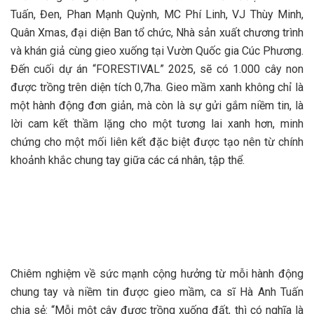
Tuấn, Đen, Phan Mạnh Quỳnh, MC Phí Linh, VJ Thùy Minh,
Quân Xmas, đại diện Ban tổ chức, Nhà sản xuất chương trình
và khán giả cùng gieo xuống tại Vườn Quốc gia Cúc Phương.
Đến cuối dự án “FORESTIVAL” 2025, sẽ có 1.000 cây non
được trồng trên diện tích 0,7ha. Gieo mầm xanh không chỉ là
một hành động đơn giản, mà còn là sự gửi gắm niềm tin, là
lời cam kết thầm lặng cho một tương lai xanh hơn, minh
chứng cho một mối liên kết đặc biệt được tạo nên từ chính
khoảnh khắc chung tay giữa các cá nhân, tập thể.
Chiêm nghiệm về sức mạnh cộng hưởng từ mỗi hành động
chung tay và niềm tin được gieo mầm, ca sĩ Hà Anh Tuấn
chia sẻ: “Mỗi một cây được trồng xuống đất, thì có nghĩa là