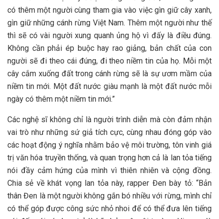
có thêm một người cùng tham gia vào việc gìn giữ cây xanh,
gìn giữ những cánh rừng Việt Nam. Thêm một người như thế
thì sẽ có vài người xung quanh ủng hộ vì đấy là điều đúng.
Không cần phải ép buộc hay rao giảng, bản chất của con
người sẽ đi theo cái đúng, đi theo niềm tin của họ. Mỗi một
cây cắm xuống đất trong cánh rừng sẽ là sự ươm mầm của
niềm tin mới. Một đất nước giàu mạnh là một đất nước mỗi
ngày có thêm một niềm tin mới.”
Các nghệ sĩ không chỉ là người trình diễn mà còn đảm nhận
vai trò như những sứ giả tích cực, cùng nhau đóng góp vào
các hoạt động ý nghĩa nhằm bảo vệ môi trường, tôn vinh giá
trị văn hóa truyền thống, và quan trọng hơn cả là lan tỏa tiếng
nói đầy cảm hứng của mình vì thiên nhiên và cộng đồng.
Chia sẻ về khát vọng lan tỏa này, rapper Đen bày tỏ: “Bản
thân Đen là một người không gắn bó nhiều với rừng, mình chỉ
có thể góp được công sức nhỏ nhoi để có thể đưa lên tiếng