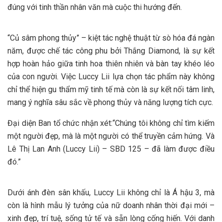
đúng với tinh thần nhân văn mà cuộc thi hướng đến.
“Củ sâm phong thủy” – kiệt tác nghệ thuật từ sò hóa đá ngàn
năm, được chế tác công phu bởi Thắng Diamond, là sự kết
hợp hoàn hảo giữa tinh hoa thiên nhiên và bàn tay khéo léo
của con người. Việc Luccy Lii lựa chọn tác phẩm này không
chỉ thể hiện gu thẩm mỹ tinh tế mà còn là sự kết nối tâm linh,
mang ý nghĩa sâu sắc về phong thủy và năng lượng tích cực.
Đại diện Ban tổ chức nhận xét:“Chúng tôi không chỉ tìm kiếm
một người đẹp, mà là một người có thể truyền cảm hứng. Và
Lê Thị Lan Anh (Luccy Lii) – SBD 125 – đã làm được điều
đó.”
Dưới ánh đèn sân khấu, Luccy Lii không chỉ là Á hậu 3, mà
còn là hình mẫu lý tưởng của nữ doanh nhân thời đại mới –
xinh đẹp, trí tuệ, sống tử tế và sẵn lòng cống hiến. Với danh