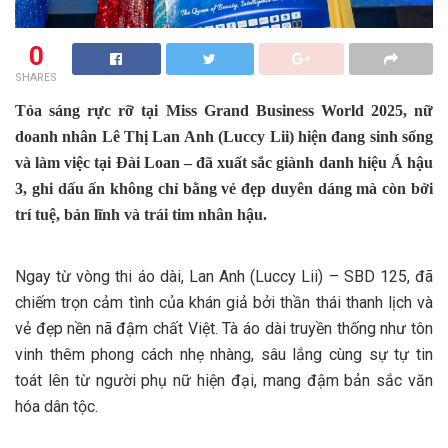
0
SHARES
Tỏa sáng rực rỡ tại Miss Grand Business World 2025, nữ
doanh nhân Lê Thị Lan Anh (Luccy Lii) hiện đang sinh sống
và làm việc tại Đài Loan – đã xuất sắc giành danh hiệu Á hậu
3, ghi dấu ấn không chỉ bằng vẻ đẹp duyên dáng mà còn bởi
trí tuệ, bản lĩnh và trái tim nhân hậu.
Ngay từ vòng thi áo dài, Lan Anh (Luccy Lii) – SBD 125, đã
chiếm trọn cảm tình của khán giả bởi thần thái thanh lịch và
vẻ đẹp nền nã đậm chất Việt. Tà áo dài truyền thống như tôn
vinh thêm phong cách nhẹ nhàng, sâu lắng cùng sự tự tin
toát lên từ người phụ nữ hiện đại, mang đậm bản sắc văn
hóa dân tộc.