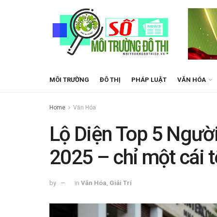
MÔI TRƯỜNG
ĐÔ THỊ
PHÁP LUẬT
VĂN HÓA
Home
Văn Hóa
Lộ Diện Top 5 Ngườ
2025 – chỉ một cái 
by
in
Văn Hóa
,
Giải Trí