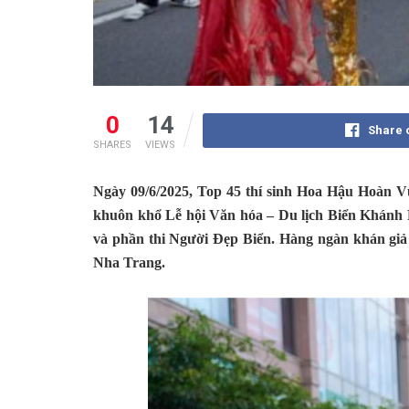
0
14
Share 
SHARES
VIEWS
Ngày 09/6/2025, Top 45 thí sinh Hoa Hậu Hoàn 
khuôn khổ Lễ hội Văn hóa – Du lịch Biển Khánh H
và phần thi Người Đẹp Biển. Hàng ngàn khán giả đ
Nha Trang.