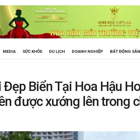
MEDIA
SỨC KHỎE
DU LỊCH
DOANH NGHIỆP
BẤT ĐỘNG SẢ
i Đẹp Biển Tại Hoa Hậu H
tên được xướng lên trong 