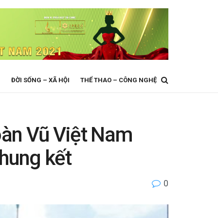
N
ĐỜI SỐNG – XÃ HỘI
THỂ THAO – CÔNG NGHỆ
oàn Vũ Việt Nam
chung kết
0