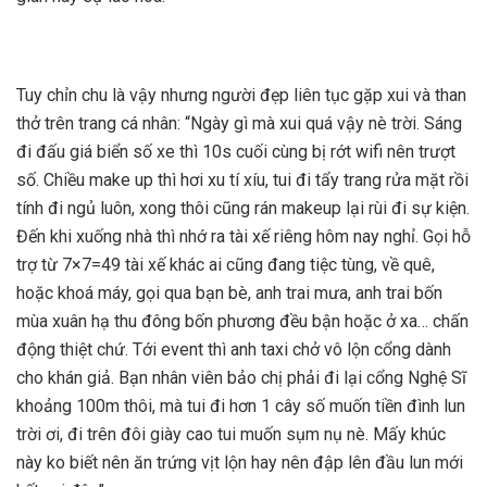
Tuy chỉn chu là vậy nhưng người đẹp liên tục gặp xui và than
thở trên trang cá nhân: “Ngày gì mà xui quá vậy nè trời. Sáng
đi đấu giá biển số xe thì 10s cuối cùng bị rớt wifi nên trượt
số. Chiều make up thì hơi xu tí xíu, tui đi tẩy trang rửa mặt rồi
tính đi ngủ luôn, xong thôi cũng rán makeup lại rùi đi sự kiện.
Đến khi xuống nhà thì nhớ ra tài xế riêng hôm nay nghỉ. Gọi hỗ
trợ từ 7×7=49 tài xế khác ai cũng đang tiệc tùng, về quê,
hoặc khoá máy, gọi qua bạn bè, anh trai mưa, anh trai bốn
mùa xuân hạ thu đông bốn phương đều bận hoặc ở xa… chấn
động thiệt chứ. Tới event thì anh taxi chở vô lộn cổng dành
cho khán giả. Bạn nhân viên bảo chị phải đi lại cổng Nghệ Sĩ
khoảng 100m thôi, mà tui đi hơn 1 cây số muốn tiền đình lun
trời ơi, đi trên đôi giày cao tui muốn sụm nụ nè. Mấy khúc
này ko biết nên ăn trứng vịt lộn hay nên đập lên đầu lun mới