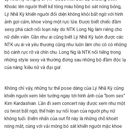
Khoác lên người thiết kế tông màu hồng bó sát nóng bỏng,
Lý Nhã Kỳ khiến người đối diện không khỏi bất ngờ với hình
ảnh gợi cảm, khoe vòng một rực lửa. Được biết chiếc đầm
sexy phá cách nổi loạn này do NTK Long Ng làm riêng cho
nữ diễn viên. Gần như ai cũng biết Lý Nhã Kỳ luôn được các
NTK ưu ái và yêu thương cũng như luôn làm cho cô có những
bộ cánh rực rỡ và chỉn chu. Long Ng là NTK nổi tiếng trong
những style sexy và thường đứng sau những bộ đầm độc lạ
của nàng ‘kiều nữ và đại gia’.
Không chỉ vậy, những tư thế pose dáng của Lý Nhã Kỳ cũng
khiến người xem liên tưởng ngay tới hình ảnh của “bom sex”
Kim Kardashian. Lần đi xem concert này được xem như một
cú twist bất ngờ, thể hiện sự nổi loạn của người phụ nữ
không tuổi. Điểm nhấn của out fit này là những chỗ khoét
nóng mắt, cùng với vải mỏng bó sát khiến người mặc khoe