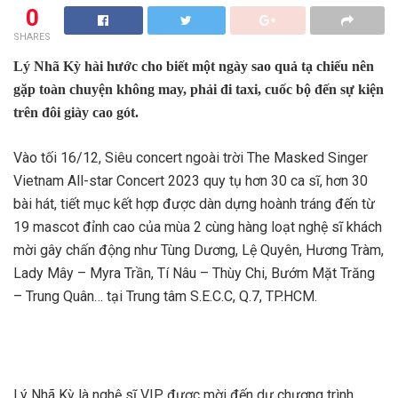
0
SHARES
Lý Nhã Kỳ hài hước cho biết một ngày sao quả tạ chiếu nên
gặp toàn chuyện không may, phải đi taxi, cuốc bộ đến sự kiện
trên đôi giày cao gót.
Vào tối 16/12, Siêu concert ngoài trời The Masked Singer
Vietnam All-star Concert 2023 quy tụ hơn 30 ca sĩ, hơn 30
bài hát, tiết mục kết hợp được dàn dựng hoành tráng đến từ
19 mascot đỉnh cao của mùa 2 cùng hàng loạt nghệ sĩ khách
mời gây chấn động như Tùng Dương, Lệ Quyên, Hương Tràm,
Lady Mây – Myra Trần, Tí Nâu – Thùy Chi, Bướm Mặt Trăng
– Trung Quân… tại Trung tâm S.E.C.C, Q.7, TP.HCM.
Lý Nhã Kỳ là nghệ sĩ VIP được mời đến dự chương trình.