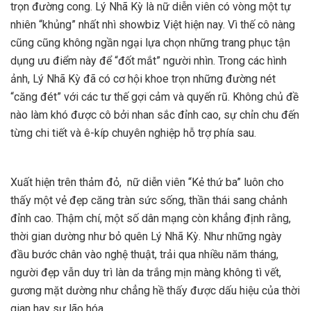
trọn đường cong. Lý Nhã Kỳ là nữ diễn viên có vòng một tự
nhiên “khủng” nhất nhì showbiz Việt hiện nay. Vì thế cô nàng
cũng cũng không ngần ngại lựa chọn những trang phục tận
dụng ưu điểm này để “đốt mắt” người nhìn. Trong các hình
ảnh, Lý Nhã Kỳ đã có cơ hội khoe trọn những đường nét
“căng đét” với các tư thế gợi cảm và quyến rũ. Không chủ đề
nào làm khó được cô bởi nhan sắc đỉnh cao, sự chỉn chu đến
từng chi tiết và ê-kíp chuyên nghiệp hỗ trợ phía sau.
Xuất hiện trên thảm đỏ, nữ diễn viên “Kẻ thứ ba” luôn cho
thấy một vẻ đẹp căng tràn sức sống, thần thái sang chảnh
đỉnh cao. Thậm chí, một số dân mạng còn khẳng định rằng,
thời gian dường như bỏ quên Lý Nhã Kỳ. Như những ngày
đầu bước chân vào nghệ thuật, trải qua nhiều năm tháng,
người đẹp vẫn duy trì làn da trắng mịn màng không tì vết,
gương mặt dường như chẳng hề thấy được dấu hiệu của thời
gian hay sự lão hóa.