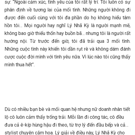
sự: “Ngoài cảm xúc, tình yêu của tôi rất lý trí. Tôi luôn có sự
phân định về tương lai của mối tình. Những người không đi
được đến cuối cùng với tôi đa phần do họ không hiểu tâm
hồn tôi… Mọi người hay nghĩ Lý Nhã Kỳ là người mạnh mẽ,
không bao giờ thiếu thốn hay buồn bã… nhưng tôi là người rất
hướng nội. Từ trước đến giờ, tôi đã trải qua 3 mối tình.
Những cuộc tình này khiến tôi dần rụt rè và không dám đánh
cược cuộc đời mình với tình yêu nữa. Vì lúc nào tôi cũng thấy
mình thua hết”.
Dù có nhiều bạn bè và mối quan hệ nhưng nữ doanh nhân tiết
lộ cô luôn cảm thấy trống trải. Mỗi lần đi công tác, cô đều
đưa cả ê-kíp hùng hậu đi theo, từ trợ lý đến đầu bếp và cả…
stylist chuyên cắm hoa. Lý giải về điều này, Lý Nhã Kỳ cho