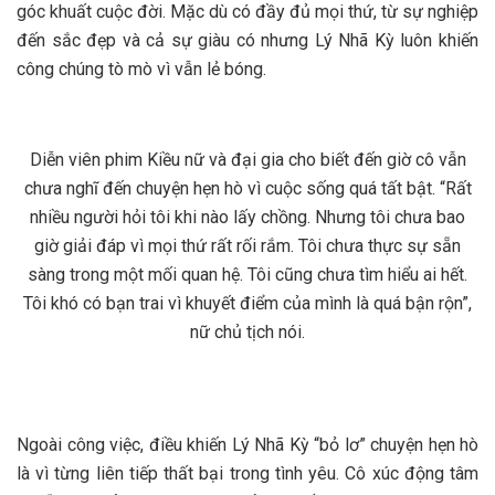
góc khuất cuộc đời. Mặc dù có đầy đủ mọi thứ, từ sự nghiệp
đến sắc đẹp và cả sự giàu có nhưng Lý Nhã Kỳ luôn khiến
công chúng tò mò vì vẫn lẻ bóng.
Diễn viên phim Kiều nữ và đại gia cho biết đến giờ cô vẫn
chưa nghĩ đến chuyện hẹn hò vì cuộc sống quá tất bật. “Rất
nhiều người hỏi tôi khi nào lấy chồng. Nhưng tôi chưa bao
giờ giải đáp vì mọi thứ rất rối rắm. Tôi chưa thực sự sẵn
sàng trong một mối quan hệ. Tôi cũng chưa tìm hiểu ai hết.
Tôi khó có bạn trai vì khuyết điểm của mình là quá bận rộn”,
nữ chủ tịch nói.
Ngoài công việc, điều khiến Lý Nhã Kỳ “bỏ lơ” chuyện hẹn hò
là vì từng liên tiếp thất bại trong tình yêu. Cô xúc động tâm