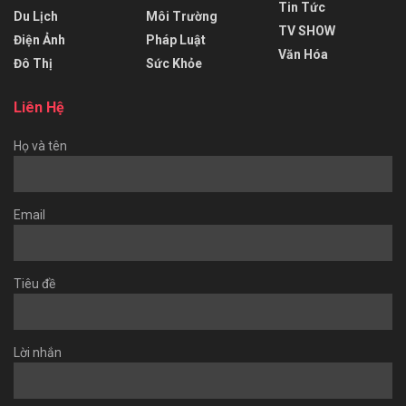
Tin Tức
Du Lịch
Môi Trường
TV SHOW
Điện Ảnh
Pháp Luật
Văn Hóa
Đô Thị
Sức Khỏe
Liên Hệ
Họ và tên
Email
Tiêu đề
Lời nhắn