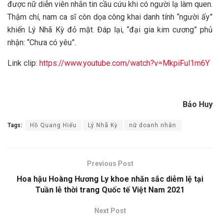
được nữ diễn viên nhắn tin cầu cứu khi có người lạ làm quen.
Thậm chí, nam ca sĩ còn dọa công khai danh tính “người ấy”
khiến Lý Nhã Kỳ đỏ mặt. Đáp lại, “đại gia kim cương” phủ
nhận: “Chưa có yêu”.
Link clip:
https://www.youtube.com/watch?v=MkpiFul1m6Y
Bảo Huy
Tags:
Hồ Quang Hiếu
Lý Nhã Kỳ
nữ doanh nhân
Previous Post
Hoa hậu Hoàng Hương Ly khoe nhăn sắc diễm lệ tại
Tuần lễ thời trang Quốc tế Việt Nam 2021
Next Post