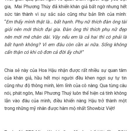
gia, Mai Phương Thúy đã khiến khán giả bất ngờ nhưng hết
sức tán thành vì sự sắc sảo cũng như bản lĩnh của mình:
“
Em thấy mình thật là… bất hạnh. Phụ nữ thích đàn ông tài
giỏi nên mới thích đại gia. Đàn ông thì thích phụ nữ đẹp
nên mới mê chân dài. Vậy nếu em là cả hai thì có phải là
bất hạnh không? Vì em đâu còn cần ai nữa. Sống không
cẩn thận có khi cô đơn cả đời ấy chứ
!”
Chia sẻ này của Hoa Hậu nhận được rất nhiều sự quan tâm
của khán giả, hầu hết mọi người đều khen ngợi sự tự tin
cũng như độ thông minh, lém lỉnh của cô nàng. Qua từng câu
nói, phát ngôn, Mai Phương Thuý luôn thể hiện cá tính không
lẫn vào đâu của mình, điều khiến nàng Hậu trở thành một
trong những mỹ nhân được hâm mộ nhất Showbiz Việt!