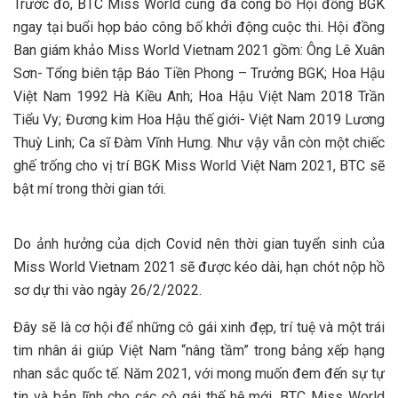
Trước đó, BTC Miss World cũng đã công bố Hội đồng BGK
ngay tại buổi họp báo công bố khởi động cuộc thi. Hội đồng
Ban giám khảo Miss World Vietnam 2021 gồm: Ông Lê Xuân
Sơn- Tổng biên tập Báo Tiền Phong – Trưởng BGK; Hoa Hậu
Việt Nam 1992 Hà Kiều Anh; Hoa Hậu Việt Nam 2018 Trần
Tiểu Vy; Đương kim Hoa Hậu thế giới- Việt Nam 2019 Lương
Thuỳ Linh; Ca sĩ Đàm Vĩnh Hưng. Như vậy vẫn còn một chiếc
ghế trống cho vị trí BGK Miss World Việt Nam 2021, BTC sẽ
bật mí trong thời gian tới.
Do ảnh hưởng của dịch Covid nên thời gian tuyển sinh của
Miss World Vietnam 2021 sẽ được kéo dài, hạn chót nộp hồ
sơ dự thi vào ngày 26/2/2022.
Đây sẽ là cơ hội để những cô gái xinh đẹp, trí tuệ và một trái
tim nhân ái giúp Việt Nam “nâng tầm” trong bảng xếp hạng
nhan sắc quốc tế. Năm 2021, với mong muốn đem đến sự tự
tin và bản lĩnh cho các cô gái thế hệ mới, BTC Miss World