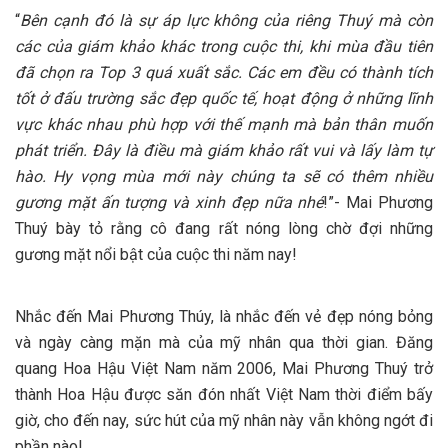
“
Bên cạnh đó là sự áp lực không của riêng Thuý mà còn
các của giám khảo khác trong cuộc thi, khi mùa đầu tiên
đã chọn ra
T
op 3 quá xuất sắc. Các em đều có thành tích
tốt ở đấu trường sắc đẹp quốc tế, hoạt động ở những lĩnh
vực khác nhau phù hợp với
thế
mạnh mà bản thân muốn
phát triển. Đây là điều mà giám khảo rất vui và lấy làm tự
hào. Hy vọng mùa mới này chúng ta sẽ có thêm nhiều
gương mặt ấn tượng và xinh đẹp nữa nhé
!”- Mai Phương
Thuý bày tỏ rằng cô đang rất nóng lòng chờ đợi những
gương mặt nổi bật của cuộc thi năm nay!
Nhắc đến Mai Phương Thúy, là nhắc đến vẻ đẹp nóng bỏng
và ngày càng mặn mà của mỹ nhân qua thời gian. Đăng
quang Hoa Hậu Việt Nam năm 2006, Mai Phương Thuý trở
thành Hoa Hậu được săn đón nhất Việt Nam thời điểm bấy
giờ, cho đến nay, sức hút của mỹ nhân này vẫn không ngớt đi
phần nào!